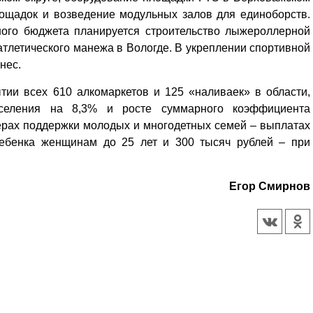
лощадок и возведение модульных залов для единоборств.
ого бюджета планируется строительство лыжероллерной
атлетического манежа в Вологде. В укреплении спортивной
нес.
тии всех 610 алкомаркетов и 125 «наливаек» в области,
аселения на 8,3% и росте суммарного коэффициента
мерах поддержки молодых и многодетных семей – выплатах
ребенка женщинам до 25 лет и 300 тысяч рублей – при
Егор Смирнов
Уважаемые посетители сайта
Мы рады приветствовать ва
на обновленном Интернет-
ресурсе газеты «Красный
Надежда
Север», который, уверены,