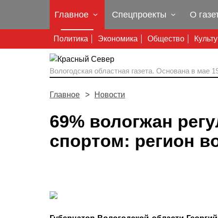
Главное
Спецпроекты
О газе
Политика
Экономика
Общество
Культ
Вологодская областная газета.
Основана в мае 19
Главное
Новости
69% вологжан рег
спортом: регион в