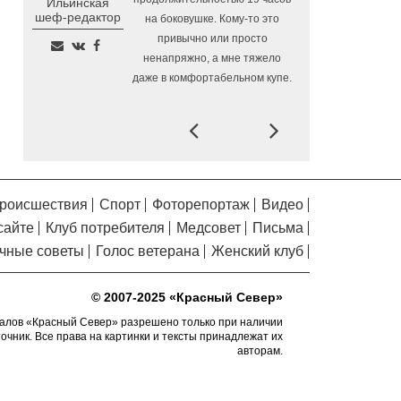
Ильинская
Помялов
шеф-редактор
на боковушке. Кому-то это
Заблудившуюся семью с
5.08.2026 09:57
привычно или просто
двумя детьми нашли в лесу под Вологдой
ненапряжно, а мне тяжело
Шесть вологодских
5.08.2026 09:04
даже в комфортабельном купе.
школьников отправятся в августе в
«Путешествие мечты»
Prev
Next
В Вологде объявлены даты
4.08.2026 17:04
заключительных экскурсий акции «Огни
вечерней Вологды»
На Вологодчине готовят
4.08.2026 16:38
роисшествия
Спорт
Фоторепортаж
Видео
общественных наблюдателей к
сайте
Клуб потребителя
Медсовет
Письма
предстоящим выборам
чные советы
Голос ветерана
Женский клуб
О лечении и профилактике
4.08.2026 16:03
болезней суставов вологжанам расскажут
© 2007-2025 «Красный Север»
по «Телефону здоровья»
алов «Красный Север» разрешено только при наличии
На Горбатом мосту в
4.08.2026 15:36
точник. Все права на картинки и тексты принадлежат их
Вологде приступили к устройству опор и
авторам.
пролетных строений
У Никольского источника
4.08.2026 15:08