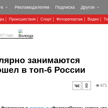
те
Рекламодателям
Подписка
Другое
ура
Происшествия
Спорт
Фоторепортаж
Видео
То
17 года.
улярно занимаются
ошел в топ-6 России
671