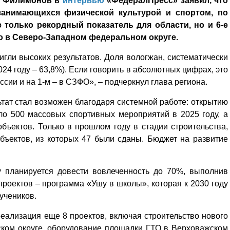
ий Филимонов в
интервью
«ФедералПресс» заявил, что
 занимающихся физической культурой и спортом, по
е только рекордный показатель для области, но и 6-е
то в Северо-Западном федеральном округе.
игли высоких результатов. Доля вологжан, систематически
24 году – 63,8%). Если говорить в абсолютных цифрах, это
ссии и на 1-м – в СЗФО», – подчеркнул глава региона.
тат стал возможен благодаря системной работе: открытию
ло 500 массовых спортивных мероприятий в 2025 году, а
бъектов. Только в прошлом году в стадии строительства,
бъектов, из которых 47 были сданы. Бюджет на развитие
у планируется довести вовлеченность до 70%, выполнив
роектов – программа «Ушу в школы», которая к 2030 году
 учеников.
еализация еще 8 проектов, включая строительство нового
ком округе, оборудование площадки ГТО в Верховажском