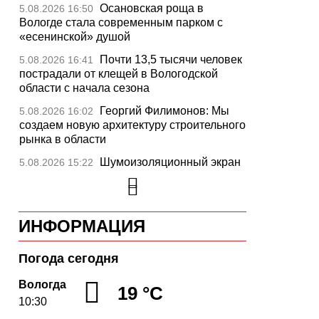
Осановская роща в
5.08.2026 16:50
Вологде стала современным парком с
«есенинской» душой
Почти 13,5 тысячи человек
5.08.2026 16:41
пострадали от клещей в Вологодской
области с начала сезона
Георгий Филимонов: Мы
5.08.2026 16:02
создаем новую архитектуру строительного
рынка в области
Шумоизоляционный экран
5.08.2026 15:22
на Белозерском шоссе в Вологде
превратили в «космическую» галерею
Улицу Чернышевского в
5.08.2026 14:55
ИНФОРМАЦИЯ
Вологде отремонтируют значительно
раньше срока
Погода сегодня
Вологодская область
5.08.2026 13:47
вошла в число лидеров по росту
Вологда
19 °C
рождаемости
10:30
В День физкультурника
5.08.2026 13:05