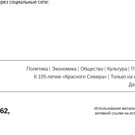
Кузьминская
ерез социальные сети:
главный
придется вам по душе, и вы
редактор
обязательно добавите его в
свои закладки.
Политика
Экономика
Общество
Культура
П
К 105-летию «Красного Севера»
Только на 
Да
Использование матери
62,
активной ссылки на ис