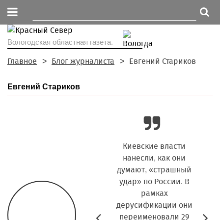
Вологодская областная газета.
Главное
Блог журналиста
Евгений Стариков
Евгений Стариков
Без преувеличения
Киевские власти
Накан
скажу, что с
нанесли, как они
стал
«Красным Севером»
думают, «страшный
том, ч
связаны все 45 лет
удар» по России. В
столи
моей жизни. А все
рамках
с
потому, что моя
дерусификации они
п
Prev
N
бабушка работала в
переименовали 29
Ге