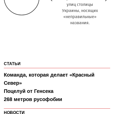
типографии, где
улиц столицы
секрет
печаталась главная
Украины, носящих
п
областная газета,
«неправильные»
еди
лично знала и
названия.
През
общалась со
Михаи
многими
Г
«красносеверцами».
СТАТЬИ
Команда, которая делает «Красный
Север»
Поцелуй от Генсека
268 метров русофобии
НОВОСТИ