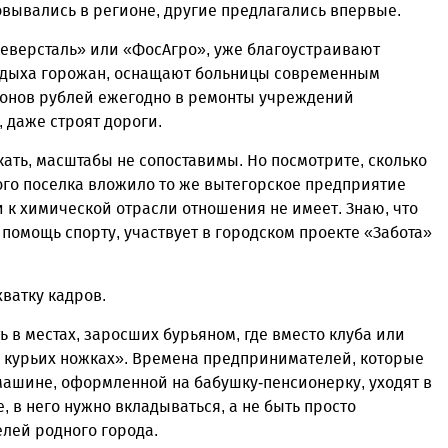
овывались в регионе, другие предлагались впервые.
Северсталь» или «ФосАгро», уже благоустраивают
 отдыха горожан, оснащают больницы современным
онов рублей ежегодно в ремонты учреждений
 даже строят дороги.
кать, масштабы не сопоставимы. Но посмотрите, сколько
ого поселка вложило то же вытегорское предприятие
и к химической отрасли отношения не имеет. Знаю, что
помощь спорту, участвует в городском проекте «Забота»
хватку кадров.
ь в местах, заросших бурьяном, где вместо клуба или
а курьих ножках». Времена предпринимателей, которые
машине, оформленной на бабушку-пенсионерку, уходят в
 в него нужно вкладываться, а не быть просто
лей родного города.