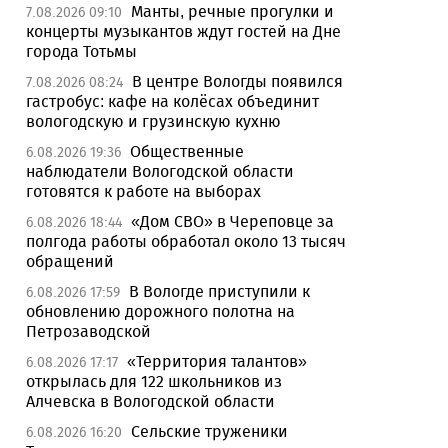
Манты, речные прогулки и
7.08.2026 09:10
концерты музыкантов ждут гостей на Дне
города Тотьмы
В центре Вологды появился
7.08.2026 08:24
гастробус: кафе на колёсах объединит
вологодскую и грузинскую кухню
Общественные
6.08.2026 19:36
наблюдатели Вологодской области
готовятся к работе на выборах
«Дом СВО» в Череповце за
6.08.2026 18:44
полгода работы обработал около 13 тысяч
обращений
В Вологде приступили к
6.08.2026 17:59
обновлению дорожного полотна на
Петрозаводской
«Территория талантов»
6.08.2026 17:17
открылась для 122 школьников из
Алчевска в Вологодской области
Сельские труженики
6.08.2026 16:20