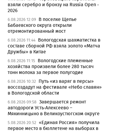
взяли серебро и бронзу на Russia Open -
2026
В поселке Щепье
6.08.2026 12:09
Бабаевского округа открыли
отремонтированный мост
Вологодская шахматистка в
6.08.2026 11:44
составе сборной РФ взяла золото «Матча
Дружбы» в Китае
Вологодские племенные
6.08.2026 11:15
хозяйства произвели более 280 тысяч
тонн молока за первое полугодие
Путь «из варяг в персы»
6.08.2026 10:32
воссоздадут на фестивале «Небо славян»
в Вологодской области
Завершается ремонт
6.08.2026 09:58
автодороги Усть-Алексеево –
Мякинницыно в Великоустюгском округе
«Единая Россия» получила
5.08.2026 20:52
первое место в бюллетене на выборах в