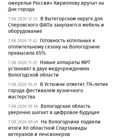
ожерелья России» Кириллову вручат на
Дне города
В Вытегорском округе для
7.08.2026 12:23
Сперовского ФАПа закупаются мебель и
оборудование
Готовность котельных к
7.08.2026 11:42
отопительному сезону на Вологодчине
превысила 65%
Новые аппараты МРТ
7.08.2026 11:25
установят в двух медучреждениях
Вологодской области
В Устюжне отметят 774-летие
7.08.2026 10:41
города фестивалем кузнечного
мастерства
Вологодская область
7.08.2026 10:18
уверенно шагает в цифровое будущее
На Вологодчине подвели
7.08.2026 09:49
итоги XII областной Спартакиады
ветеранов и пенсионеров