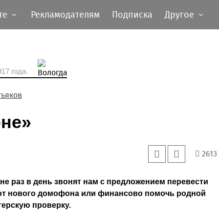
те
Рекламодателям
Подписка
Другое
17 года.
тьяков
оне»
2613
не раз в день звонят нам с предложением перевести
д от нового домофона или финансово помочь родной
терскую проверку.