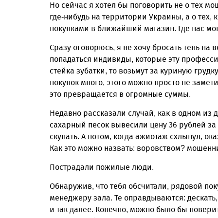
Но сейчас я хотел бы поговорить не о тех м
где-нибудь на территории Украины, а о тех, 
покупками в ближайший магазин. Где нас мог
Сразу оговорюсь, я не хочу бросать тень на 
попадаться индивиды, которые эту профессию
стейка зубатки, то возьмут за куриную грудк
покупок много, этого можно просто не заметит
это превращается в огромные суммы.
Недавно рассказали случай, как в одном из
сахарный песок вывесили цену 36 рублей за
скупать. А потом, когда ажиотаж схлынул, ок
Как это можно назвать: воровством? мошен
Пострадали пожилые люди.
Обнаружив, что тебя обсчитали, рядовой пок
менеджеру зала. Те оправдываются: дескать,
и так далее. Конечно, можно было бы поверит