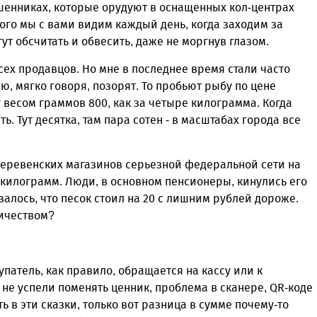
ошенниках, которые орудуют в оснащенных кол-центрах
кого мы с вами видим каждый день, когда заходим за
ут обсчитать и обвесить, даже не моргнув глазом.
всех продавцов. Но мне в последнее время стали часто
, мягко говоря, позорят. То пробьют рыбу по цене
у весом граммов 800, как за четыре килограмма. Когда
ь. Тут десятка, там пара сотен - в масштабах города все
 деревенских магазинов серьезной федеральной сети на
 килограмм. Люди, в основном пенсионеры, кинулись его
азалось, что песок стоил на 20 с лишним рублей дороже.
ничеством?
упатель, как правило, обращается на кассу или к
 не успели поменять ценник, проблема в сканере, QR-коде
ь в эти сказки, только вот разница в сумме почему-то