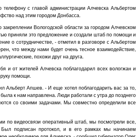
о телефону с главой администрации Алчевска Альбертом
фство над этим городом Донбасса.
 закреплении Вологодской области за городом Алчевском
тью приняли это предложение и создали штаб по помощи и
ние о сотрудничестве, - отметил в разговоре с Альбертом
рен, что между нами будет очень тесное взаимодействие,
ллургические, похожи друг на друга.
бя и от жителей Алчевска поблагодарил всех вологжан и
 руку помощи.
ил Альберт Апшев. - И еще хотел поблагодарить вас за то,
 была к нам направлена. Люди работали с утра до позднего
яются со своими задачами. Мы совместно определили все
ми по видеосвязи оперативный штаб, мы посмотрели все,
 Был подписан протокол, и в его рамках мы начинаем
ое необходимое для Алчевска, - сообщил губернатор Олег