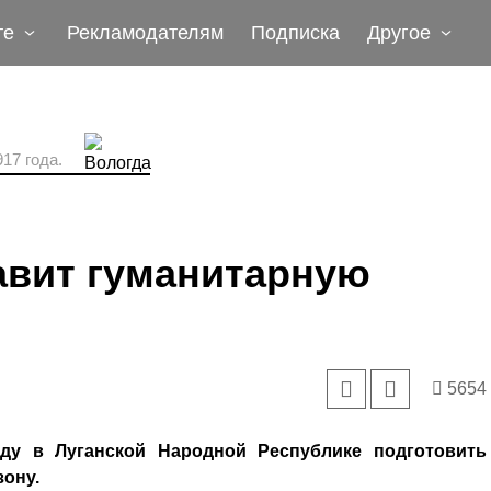
те
Рекламодателям
Подписка
Другое
17 года.
авит гуманитарную
5654
у в Луганской Народной Республике подготовить
ону.