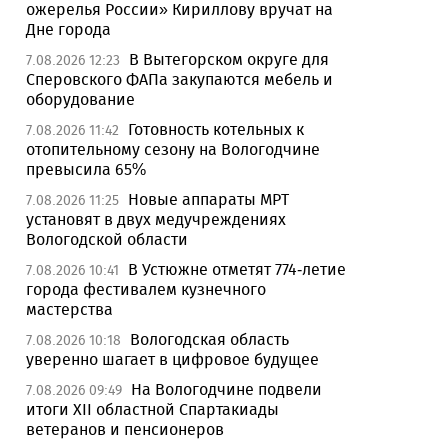
ожерелья России» Кириллову вручат на
Дне города
В Вытегорском округе для
7.08.2026 12:23
Сперовского ФАПа закупаются мебель и
оборудование
Готовность котельных к
7.08.2026 11:42
отопительному сезону на Вологодчине
превысила 65%
Новые аппараты МРТ
7.08.2026 11:25
установят в двух медучреждениях
Вологодской области
В Устюжне отметят 774-летие
7.08.2026 10:41
города фестивалем кузнечного
мастерства
Вологодская область
7.08.2026 10:18
уверенно шагает в цифровое будущее
На Вологодчине подвели
7.08.2026 09:49
итоги XII областной Спартакиады
ветеранов и пенсионеров