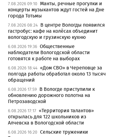
Манты, речные прогулки и
7.08.2026 09:10
концерты музыкантов ждут гостей на Дне
города Тотьмы
В центре Вологды появился
7.08.2026 08:24
гастробус: кафе на колёсах объединит
вологодскую и грузинскую кухню
Общественные
6.08.2026 19:36
наблюдатели Вологодской области
готовятся к работе на выборах
«Дом СВО» в Череповце за
6.08.2026 18:44
полгода работы обработал около 13 тысяч
обращений
В Вологде приступили к
6.08.2026 17:59
обновлению дорожного полотна на
Петрозаводской
«Территория талантов»
6.08.2026 17:17
открылась для 122 школьников из
Алчевска в Вологодской области
Сельские труженики
6.08.2026 16:20