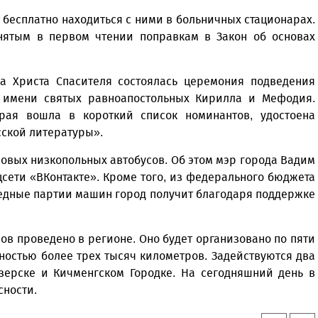
бесплатно находиться с ними в больничных стационарах.
нятым в первом чтении поправкам в Закон об основах
а Христа Спасителя состоялась церемония подведения
 имени святых равноапостольных Кирилла и Мефодия.
орая вошла в короткий список номинантов, удостоена
сской литературы».
новых низкопольных автобусов. Об этом мэр города Вадим
цсети «ВКонтакте». Кроме того, из федерального бюджета
редные партии машин город получит благодаря поддержке
ов проведено в регионе. Оно будет организовано по пяти
остью более трех тысяч километров. Задействуются два
озерске и Кичменгском Городке. На сегодняшний день в
сности.