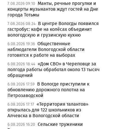
Манты, речные прогулки и
7.08.2026 09:10
концерты музыкантов ждут гостей на Дне
города Тотьмы
В центре Вологды появился
7.08.2026 08:24
гастробус: кафе на колёсах объединит
вологодскую и грузинскую кухню
Общественные
6.08.2026 19:36
наблюдатели Вологодской области
готовятся к работе на выборах
«Дом СВО» в Череповце за
6.08.2026 18:44
полгода работы обработал около 13 тысяч
обращений
В Вологде приступили к
6.08.2026 17:59
обновлению дорожного полотна на
Петрозаводской
«Территория талантов»
6.08.2026 17:17
открылась для 122 школьников из
Алчевска в Вологодской области
Сельские труженики
6.08.2026 16:20