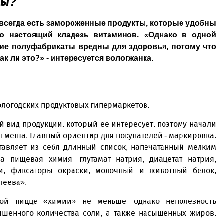
ны?
всегда есть замороженные продукты, которые удобны
то настоящий кладезь витаминов. «Однако в одной
кие полуфабрикаты вредны для здоровья, потому что
к ли это?» - интересуется вологжанка.
вологодских продуктовых гипермаркетов.
й вид продукции, который ее интересует, поэтому начали
гмента. Главный ориентир для покупателей - маркировка.
тавляет из себя длинный список, напечатанный мелким
 пищевая химия: глутамат натрия, диацетат натрия,
ли, фиксаторы окраски, молочный и животный белок,
леева».
ной пицце «химии» не меньше, однако неполезность
ышенного количества соли, а также насыщенных жиров.