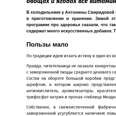
овощах и ягодах все витами
В холодильнике у Антонины Свиридовой 
в приготовлении и хранении. Зимой э
программе про здоровье сказали, что та
содержат много искусственных добавок. Та
Пользы мало
По традиции идем искать истину в один из 
Правда, читательница не назвала конкретны
с замороженной пиццы среднего ценового се
Состав на обороте большой коробки предс
шрифтом, в котором широко представлена
антиокислитель, ароматизаторы, красите
трифосфат натрия и прочая «таб­лица Менде
Собственно, в свежеиспеченной фабрич
замороженной усугубляется наличием пов