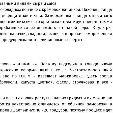
 разными видами сыра и мяса.
 шоколадном пончике с кремовой начинкой. Наконец, пицца
 дефиците клетчатки. Замороженная пицца относится к
нно ими питаться, то организм отреагирует неприятными
рабатывается зависимость от такой еды. К ультра-
рные палочки, сладости, выпечка и прочая замороженная
, и предупреждали телевизионные эксперты.
слово «витамины». Поэтому подходим к холодильному
 красочно оформленный пакет с быстрозамороженной
лено по ГОСТ», - извещает маркировка. Здесь состав
брокколи, капуста цветная, фасоль стручковая и все -
сли все эти овощи растут на наших грядках и их можно так
отка качественно отличается от обычной заморозки в
превышает минус 18 - 20 градусов, поэтому процесс идет