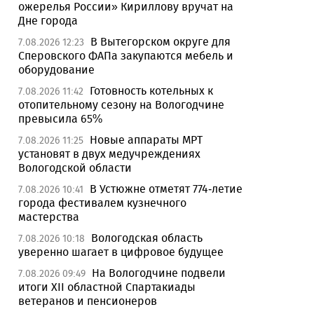
ожерелья России» Кириллову вручат на
Дне города
В Вытегорском округе для
7.08.2026 12:23
Сперовского ФАПа закупаются мебель и
оборудование
Готовность котельных к
7.08.2026 11:42
отопительному сезону на Вологодчине
превысила 65%
Новые аппараты МРТ
7.08.2026 11:25
установят в двух медучреждениях
Вологодской области
В Устюжне отметят 774-летие
7.08.2026 10:41
города фестивалем кузнечного
мастерства
Вологодская область
7.08.2026 10:18
уверенно шагает в цифровое будущее
На Вологодчине подвели
7.08.2026 09:49
итоги XII областной Спартакиады
ветеранов и пенсионеров