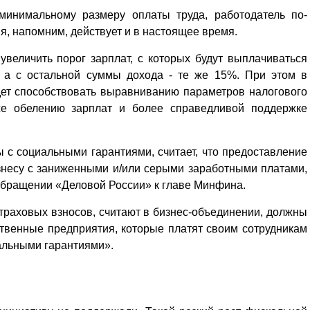
минимальному размеру оплаты труда, работодатель по-
, напомним, действует и в настоящее время.
величить порог зарплат, с которых будут выплачиваться
а с остальной суммы дохода - те же 15%. При этом в
дет способствовать выравниванию параметров налогового
кже обелению зарплат и более справедливой поддержке
 с социальными гарантиями, считает, что предоставление
изнесу с заниженными и/или серыми заработными платами,
 обращении «Деловой России» к главе Минфина.
раховых взносов, считают в бизнес-объединении, должны
твенные предприятия, которые платят своим сотрудникам
альными гарантиями».