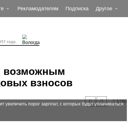
те
Рекламодателям
Подписка
Другое
17 года.
н возможным
овых взносов
5780
 увеличить порог зарплат, с которых будут уплачиваться