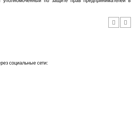
ает уполномоченный по защите прав предпринимателей в
ерез социальные сети: