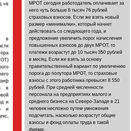
МРОТ сегодня работодатель оплачивает за
д «в
него чуть больше 8 тысяч 76 рублей
страховых взносов. Если же взять новый
размер «минималки», который начнет
действовать со следующего года, и
предложение увеличить порог начисления
я в
повышенных взносов до двух МРОТ, то
асти
платежи возрастут до 10 тысяч 350 рублей
тора
в месяц. Если же взять за основу
РОТ)
правительственный вариант по увеличению
рого
порога до полутора МРОТ, то страховые
его
взносы с этого работника превысят 8 550
ариф
рублей. При средней численности
я в
персонала на предприятиях малого и
овой
среднего бизнеса на Северо-Западе в 21
од и
человек несложно путем умножения
» и
подсчитать, насколько возрастут общие
екс,
взносы и фонд оплаты труда в такой
фирме.