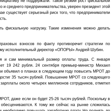
ициативу не поддержали. Такой резкий рост фискальной
го и среднего предпринимательства, уверен президент этой
ае существует серьезный риск того, что предприниматели
сть.
ать фискальную нагрузку. Такие изменения можно делать
траховых взносов по факту противоречит стратегии по
 ему исполнительный директор «ОПОРЫ» Андрей Шубин.
тся и сам минимальный размер оплаты труда. С января
ет 19 242 рубля. 24 сентября премьер-министр Михаил
ии объявил о планах в следующем году повысить МРОТ до
н достиг 35 тысяч рублей. Повышение МРОТ со следующего
 зарплаты около четырех миллионов сотрудников, отметил
ОТ, даже если он будет 25-26 тысяч рублей. Поскольку в
обесцениваются. К тому же сейчас на рынке сложилась
им необходимо повышать заработную плату. Но поднять до