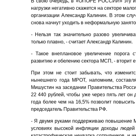
В свою очередь, в «ОПОРЕ РОССИИ» эту ин
нагрузки негативно скажется на секторе мало
организации Александр Калинин. В этом случ
снова начнут уходить в неформальную занято
- Нельзя так значительно разово увеличив
только плавно, - считает Александр Калинин.
- Такое внеплановое увеличение порога с
развитию и обелению сектора МСП, - вторит
При этом не стоит забывать, что измени
нынешнего года МРОТ, напомним, составля
Мишустин на заседании Правительства Росс
22 440 рублей, чтобы уже через пять лет о
года более чем на 16,5% позволит повысить
председатель Правительства РФ.
- Я двумя руками поддерживаю повышение МР
условиях высокой инфляции доходы людей 
катастрофическая нехватка сотрудников, и 