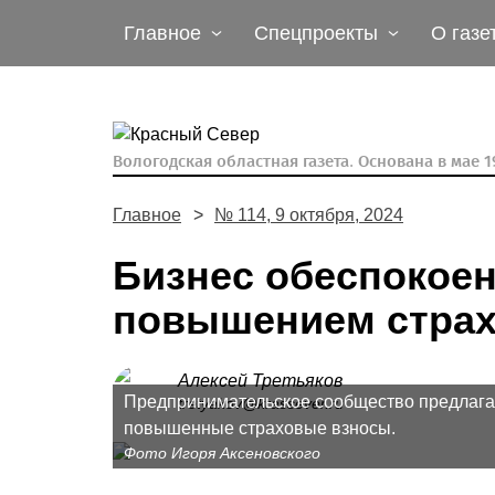
Главное
Спецпроекты
О газе
Вологодская областная газета.
Основана в мае 19
Главное
№ 114, 9 октября, 2024
Бизнес обеспокое
повышением страх
Алексей Третьяков
Предпринимательское сообщество предлагает
tretyakov@krassever.ru
повышенные страховые взносы.
Фото Игоря Аксеновского