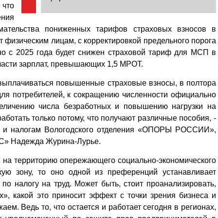
что
ния
мательства пониженных тарифов страховых взносов в
 физическим лицам, с корректировкой предельного порога
о с 2025 года будет снижен страховой тариф для МСП в
части зарплат, превышающих 1,5 МРОТ.
т выплачиваться повышенные страховые взносы, в полтора
 для потребителей, к сокращению численности официально
увеличению числа безработных и повышению нагрузки на
аботать только потому, что получают различные пособия, -
ту и налогам Вологодского отделения «ОПОРЫ РОССИИ»,
С» Надежда Журина-Лурье.
м, на территорию опережающего социально-экономического
кую зону, то оно одной из преференций устанавливает
по налогу на труд. Может быть, стоит проанализировать,
», какой это приносит эффект с точки зрения бизнеса и
аем. Ведь то, что остается и работает сегодня в регионах,