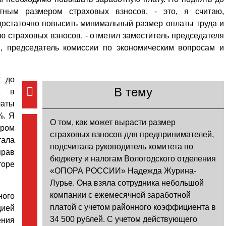
тным размером страховых взносов, - это, я считаю,
достаточно повысить минимальный размер оплаты труда и
 страховых взносов, - отметил заместитель председателя
, председатель комиссии по экономическим вопросам и
г до
В тему
а в
латы
%. Я
О том, как может вырасти размер
ором
страховых взносов для предпринимателей,
тала
подсчитала руководитель комитета по
рав
бюджету и налогам Вологодского отделения
торе
«ОПОРА РОССИИ» Надежда Журина-
Лурье. Она взяла сотрудника небольшой
компании с ежемесячной заработной
ого
платой с учетом районного коэффициента в
цией
34 500 рублей. С учетом действующего
ения