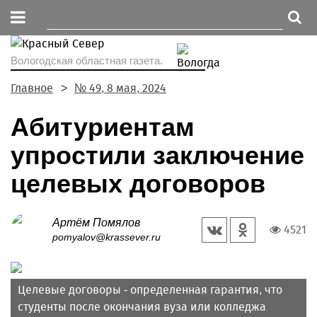
Вологодская областная газета.
Главное
№ 49, 8 мая, 2024
Абитуриентам
упростили заключение
целевых договоров
Артём Помялов
4521
pomyalov@krassever.ru
Целевые договоры - определенная гарантия, что
студенты после окончания вуза или колледжа