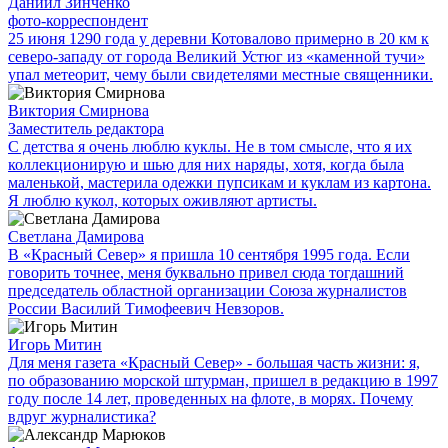
Даниил Зинченко
фото-корреспондент
25 июня 1290 года у деревни Котовалово примерно в 20 км к
северо-западу от города Великий Устюг из «каменной тучи»
упал метеорит, чему были свидетелями местные священники.
Виктория Смирнова
Заместитель редактора
С детства я очень люблю куклы. Не в том смысле, что я их
коллекционирую и шью для них наряды, хотя, когда была
маленькой, мастерила одежки пупсикам и куклам из картона.
Я люблю кукол, которых оживляют артисты.
Светлана Дамирова
В «Красный Север» я пришла 10 сентября 1995 года. Если
говорить точнее, меня буквально привел сюда тогдашний
председатель областной организации Союза журналистов
России Василий Тимофеевич Невзоров.
Игорь Митин
Для меня газета «Красный Север» - большая часть жизни: я,
по образованию морской штурман, пришел в редакцию в 1997
году после 14 лет, проведенных на флоте, в морях. Почему
вдруг журналистика?