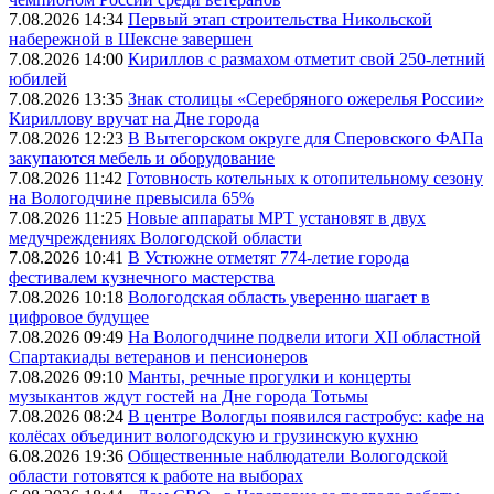
7.08.2026 14:34
Первый этап строительства Никольской
набережной в Шексне завершен
7.08.2026 14:00
Кириллов с размахом отметит свой 250-летний
юбилей
7.08.2026 13:35
Знак столицы «Серебряного ожерелья России»
Кириллову вручат на Дне города
7.08.2026 12:23
В Вытегорском округе для Сперовского ФАПа
закупаются мебель и оборудование
7.08.2026 11:42
Готовность котельных к отопительному сезону
на Вологодчине превысила 65%
7.08.2026 11:25
Новые аппараты МРТ установят в двух
медучреждениях Вологодской области
7.08.2026 10:41
В Устюжне отметят 774-летие города
фестивалем кузнечного мастерства
7.08.2026 10:18
Вологодская область уверенно шагает в
цифровое будущее
7.08.2026 09:49
На Вологодчине подвели итоги XII областной
Спартакиады ветеранов и пенсионеров
7.08.2026 09:10
Манты, речные прогулки и концерты
музыкантов ждут гостей на Дне города Тотьмы
7.08.2026 08:24
В центре Вологды появился гастробус: кафе на
колёсах объединит вологодскую и грузинскую кухню
6.08.2026 19:36
Общественные наблюдатели Вологодской
области готовятся к работе на выборах