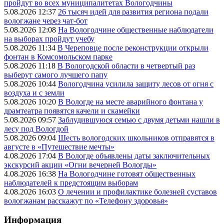
пройдут во всех муниципалитетах Вологодчины
5.08.2026 12:37
26 тысяч идей для развития региона подали
вологжане через чат-бот
5.08.2026 12:08
На Вологодчине общественные наблюдатели
на выборах пройдут учебу
5.08.2026 11:34
В Череповце после реконструкции открыли
фонтан в Комсомольском парке
5.08.2026 11:18
В Вологодской области в четвертый раз
выберут самого лучшего папу
5.08.2026 10:44
Вологодчина усилила защиту лесов от огня с
воздуха и с земли
5.08.2026 10:20
В Вологде на месте аварийного фонтана у
драмтеатра появятся качели и скамейки
5.08.2026 09:57
Заблудившуюся семью с двумя детьми нашли в
лесу под Вологдой
5.08.2026 09:04
Шесть вологодских школьников отправятся в
августе в «Путешествие мечты»
4.08.2026 17:04
В Вологде объявлены даты заключительных
экскурсий акции «Огни вечерней Вологды»
4.08.2026 16:38
На Вологодчине готовят общественных
наблюдателей к предстоящим выборам
4.08.2026 16:03
О лечении и профилактике болезней суставов
вологжанам расскажут по «Телефону здоровья»
Информация