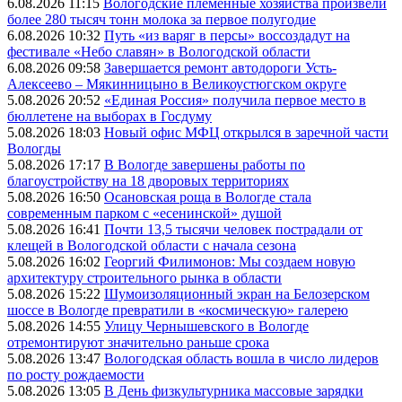
6.08.2026 11:15
Вологодские племенные хозяйства произвели
более 280 тысяч тонн молока за первое полугодие
6.08.2026 10:32
Путь «из варяг в персы» воссоздадут на
фестивале «Небо славян» в Вологодской области
6.08.2026 09:58
Завершается ремонт автодороги Усть-
Алексеево – Мякинницыно в Великоустюгском округе
5.08.2026 20:52
«Единая Россия» получила первое место в
бюллетене на выборах в Госдуму
5.08.2026 18:03
Новый офис МФЦ открылся в заречной части
Вологды
5.08.2026 17:17
В Вологде завершены работы по
благоустройству на 18 дворовых территориях
5.08.2026 16:50
Осановская роща в Вологде стала
современным парком с «есенинской» душой
5.08.2026 16:41
Почти 13,5 тысячи человек пострадали от
клещей в Вологодской области с начала сезона
5.08.2026 16:02
Георгий Филимонов: Мы создаем новую
архитектуру строительного рынка в области
5.08.2026 15:22
Шумоизоляционный экран на Белозерском
шоссе в Вологде превратили в «космическую» галерею
5.08.2026 14:55
Улицу Чернышевского в Вологде
отремонтируют значительно раньше срока
5.08.2026 13:47
Вологодская область вошла в число лидеров
по росту рождаемости
5.08.2026 13:05
В День физкультурника массовые зарядки