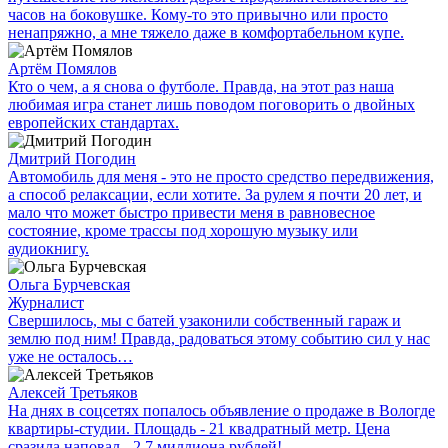
часов на боковушке. Кому-то это привычно или просто
ненапряжно, а мне тяжело даже в комфортабельном купе.
Артём Помялов
Кто о чем, а я снова о футболе. Правда, на этот раз наша
любимая игра станет лишь поводом поговорить о двойных
европейских стандартах.
Дмитрий Погодин
Автомобиль для меня - это не просто средство передвижения,
а способ релаксации, если хотите. За рулем я почти 20 лет, и
мало что может быстро привести меня в равновесное
состояние, кроме трассы под хорошую музыку или
аудиокнигу.
Ольга Бурчевская
Журналист
Свершилось, мы с батей узаконили собственный гараж и
землю под ним! Правда, радоваться этому событию сил у нас
уже не осталось…
Алексей Третьяков
На днях в соцсетях попалось объявление о продаже в Вологде
квартиры-студии. Площадь - 21 квадратный метр. Цена
сразила наповал - 2,7 миллиона рублей!