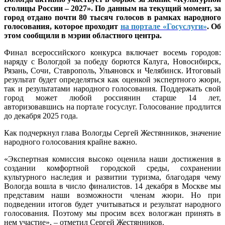
столицы России – 2027». По данным на текущий момент, за
город отдано почти 80 тысяч голосов в рамках народного
голосования, которое проходит
на портале «Госуслуги»
. Об
этом сообщили в мэрии областного центра.
Финал всероссийского конкурса включает восемь городов:
наряду с Вологдой за победу борются Калуга, Новосибирск,
Рязань, Сочи, Ставрополь, Ульяновск и Челябинск. Итоговый
результат будет определяться как оценкой экспертного жюри,
так и результатами народного голосования. Поддержать свой
город может любой россиянин старше 14 лет,
авторизовавшись на портале госуслуг. Голосование продлится
до декабря 2025 года.
Как подчеркнул глава Вологды Сергей Жестянников, значение
народного голосования крайне важно.
«Экспертная комиссия высоко оценила наши достижения в
создании комфортной городской среды, сохранении
культурного наследия и развитии туризма, благодаря чему
Вологда вошла в число финалистов. 14 декабря в Москве мы
представим наши возможности членам жюри. Но при
подведении итогов будет учитываться и результат народного
голосования. Поэтому мы просим всех вологжан принять в
нем участие», – отметил Сергей Жестянников.