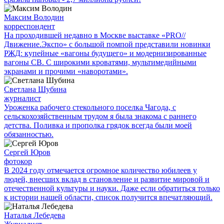
Максим Володин
корреспондент
На проходившей недавно в Мос­кве выставке «PRO//
Движение.Экспо» с большой помпой представили новинки
РЖД: купейные «вагоны будущего» и модернизированные
вагоны СВ. С широкими кроватями, мультимедийными
экранами и прочими «наворотами».
Светлана Шубина
журналист
Уроженка рабочего стекольного поселка Чагода, с
сельскохозяйственным трудом я была знакома с раннего
детства. Поливка и прополка грядок всегда были моей
обязанностью.
Сергей Юров
фотокор
В 2024 году отмечается огромное количество юбилеев у
людей, внесших вклад в становление и развитие мировой и
отечественной культуры и науки. Даже если обратиться только
к истории нашей области, список получится впечатляющий.
Наталья Лебедева