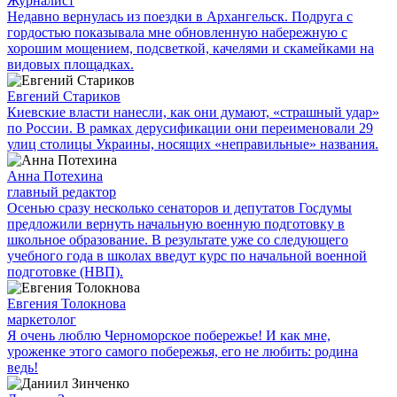
Журналист
Недавно вернулась из поездки в Архангельск. Подруга с
гордостью показывала мне обновленную набережную с
хорошим мощением, подсветкой, качелями и скамейками на
видовых площадках.
Евгений Стариков
Киевские власти нанесли, как они думают, «страшный удар»
по России. В рамках дерусификации они переименовали 29
улиц столицы Украины, носящих «неправильные» названия.
Анна Потехина
главный редактор
Осенью сразу несколько сенаторов и депутатов Госдумы
предложили вернуть начальную военную подготовку в
школьное образование. В результате уже со следующего
учебного года в школах введут курс по начальной военной
подготовке (НВП).
Евгения Толокнова
маркетолог
Я очень люблю Черноморское побережье! И как мне,
уроженке этого самого побережья, его не любить: родина
ведь!