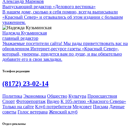
Александр Марюков
Выпускающий редактор «Делового вестника»
В нашем доме, сколько я себя помню, всегда выписывали
«Красный Север» и отзывались об этом издании с большим
уважением.
Надежда Кузьминская
главный редактор
Уважаемые посетители сайта! Мы рады приветствовать вас на
обновленном Интернет-ресурсе газеты «Красный Север»,
который, уверены, придется вам по душе, и вы обязательно
добавите его в свои закладки.
Телефон редакции
(8172) 23-02-14
Политика
Экономика
Общество
Культура
Происшествия
Спорт
Фоторепортаж
Видео
К 105-летию «Красного Севера»
Только на сайте
Клуб потребителя
Медсовет
Письма
Дачные
советы
Голос ветерана
Женский клуб
Отдел рекламы