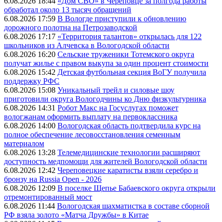
6.08.2026 18:44
«Дом СВО» в Череповце за полгода работы
обработал около 13 тысяч обращений
6.08.2026 17:59
В Вологде приступили к обновлению
дорожного полотна на Петрозаводской
6.08.2026 17:17
«Территория талантов» открылась для 122
школьников из Алчевска в Вологодской области
6.08.2026 16:20
Сельские труженики Тотемского округа
получат жилье с правом выкупа за один процент стоимости
6.08.2026 15:42
Детская футбольная секция ВоГУ получила
поддержку РФС
6.08.2026 15:08
Уникальный трейл и силовые шоу
приготовили округа Вологодчины ко Дню физкультурника
6.08.2026 14:31
Робот Макс на Госуслугах поможет
вологжанам оформить выплату на первоклассника
6.08.2026 14:00
Вологодская область подтвердила курс на
полное обеспечение лесовосстановления семенным
материалом
6.08.2026 13:28
Телемедицинские технологии расширяют
доступность медпомощи для жителей Вологодской области
6.08.2026 12:42
Череповецкие каратисты взяли серебро и
бронзу на Russia Open - 2026
6.08.2026 12:09
В поселке Щепье Бабаевского округа открыли
отремонтированный мост
6.08.2026 11:44
Вологодская шахматистка в составе сборной
РФ взяла золото «Матча Дружбы» в Китае