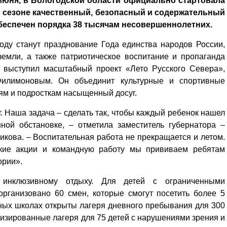
июня, в Вологодской области официально стартовала
м сезоне качественный, безопасный и содержательный
обеспечен порядка 38 тысячам несовершеннолетних.
оду станут празднование Года единства народов России,
земли, а также патриотическое воспитание и пропаганда
а выступил масштабный проект «Лето Русского Севера»,
Филимоновым. Он объединит культурные и спортивные
тям и подросткам насыщенный досуг.
т. Наша задача – сделать так, чтобы каждый ребенок нашел
ной обстановке, – отметила заместитель губернатора –
кова. – Воспитательная работа не прекращается и летом.
еские акции и командную работу мы прививаем ребятам
ории».
 инклюзивному отдыху. Для детей с ограниченными
рганизовано 60 смен, которые смогут посетить более 5
нных школах открыты лагеря дневного пребывания для 300
изированные лагеря для 75 детей с нарушениями зрения и