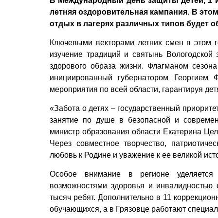
В Международный день защиты детей, 1 
летняя оздоровительная кампания. В это
отдых в лагерях различных типов будет 
Ключевыми векторами летних смен в этом г
изучение традиций и святынь Вологодской 
здорового образа жизни. Флагманом сезон
инициированный губернатором Георгием 
мероприятия по всей области, гарантируя де
«Забота о детях – государственный приорите
занятие по душе в безопасной и современ
министр образования области Екатерина Цели
Через совместное творчество, патриотич
любовь к Родине и уважение к ее великой ист
Особое внимание в регионе уделяется
возможностями здоровья и инвалидностью о
тысяч ребят. Дополнительно в 11 коррекцио
обучающихся, а в Грязовце работают специал