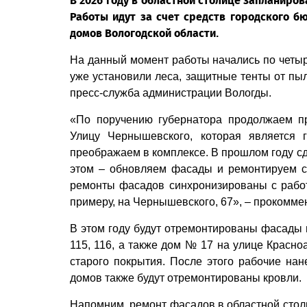
В 2026 году в областной столице запланиров
Работы идут за счет средств городского 
домов Вологодской области.
На данный момент работы начались по четыре
уже установили леса, защитные тенты от пыл
пресс-служба администрации Вологды.
«По поручению губернатора продолжаем п
Улицу Чернышевского, которая является 
преображаем в комплексе. В прошлом году сд
этом – обновляем фасады и ремонтируем са
ремонты фасадов синхронизированы с работ
примеру, на Чернышевского, 67», – прокомме
В этом году будут отремонтированы фасады по
115, 116, а также дом № 17 на улице Красн
старого покрытия. После этого рабочие нан
домов также будут отремонтированы кровли.
Напомним, ремонт фасадов в областной стол