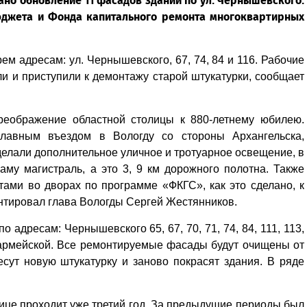
ано обновление 11 фасадов зданий по ул. Чернышевского.
бюджета и Фонда капитального ремонта многоквартирных
м адресам: ул. Чернышевского, 67, 74, 84 и 116. Рабочие
и и приступили к демонтажу старой штукатурки, сообщает
реображение областной столицы к 880-летнему юбилею.
главным въездом в Вологду со стороны Архангельска,
елали дополнительное уличное и тротуарное освещение, в
му магистраль, а это 3, 9 км дорожного полотна. Также
ами во дворах по программе «ФКГС», как это сделано, к
нтировал глава Вологды Сергей Жестянников.
 адресам: Чернышевского 65, 67, 70, 71, 74, 84, 111, 113,
оармейской. Все ремонтируемые фасады будут очищены от
есут новую штукатурку и заново покрасят здания. В ряде
ице проходит уже третий год. За предыдущие периоды был