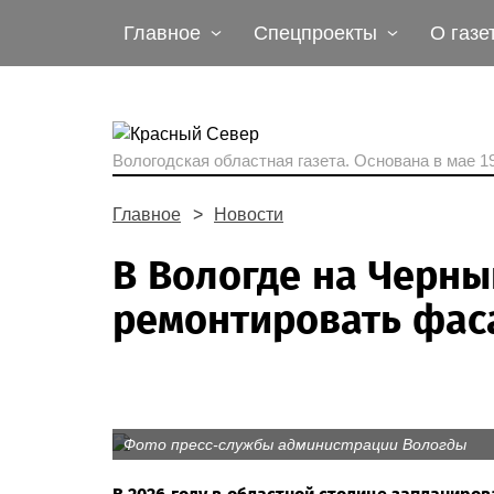
Главное
Спецпроекты
О газе
Вологодская областная газета.
Основана в мае 19
Главное
Новости
В Вологде на Черн
ремонтировать фас
Фото пресс-службы администрации Вологды