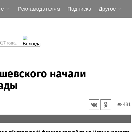
те
Рекламодателям
Подписка
Другое
17 года.
ышевского начали
ады
481