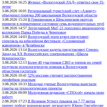
3.08.2026 16:25
Журнал «Вологодский ЛАД» отметил свое 35-
летие
3.08.2026 16:01
Региональный туристский слет «Азимут»
объединил порядка 200 школьников Вологодской области
3.08.2026 15:24
В Грязовецком и Шекснинском округах
привели в нормативное состояние семь водопропускных труб
3.08.2026 14:57
Легендарный МиГ-21 пополнил авиационную
коллекцию Парка Победы в Череповце
3.08.2026 14:03
Вологодский театр кукол представит
спектакль на юбилейном фестивале «Соломенный
жаворонок» в Челябинске
3.08.2026 13:14
Вологодские кадеты представляют Северо-
Запад на XX Всероссийских соревнованиях «Школа
безопасности»
3.08.2026 12:13
Более 40 участников СВО и членов их семей
получили психологическую помощь в Вологодском
областном госпитале
3.08.2026 10:41
52% россиян считают распространение
дипфейков опасным
3.08.2026 10:33
Молодые ученые Вологодчины выиграли
гранты на технологические проекты
3.08.2026 09:09
Молодежная редакция «СПОсоб» начала свою
работу
2.08.2026 17:23
В Великом Устюге прыжок на 7,77 метра
принес победу воронежскому легкоатлету Юрию Ожгибесову