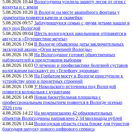
5.08.2026 10:44
Вологодчина усилила защиту лесов от огня с
воздуха и с земли
5.08.2026 10:20
В Вологде на месте аварийного фонтана у
драмтеатра появятся качели и скамейки
5.08.2026 09:57
Заблудившуюся семью с двумя детьми нашли в
лесу под Вологдой
5.08.2026 09:04
Шесть вологодских школьников отправятся в
августе в «Путешествие мечты»
4.08.2026 17:04
В Вологде объявлены даты заключительных
экскурсий акции «Огни вечерней Вологды»
4.08.2026 16:38
На Вологодчине готовят общественных
наблюдателей к предстоящим выборам
4.08.2026 16:03
О лечении и профилактике болезней суставов
вологжанам расскажут по «Телефону здоровья»
4.08.2026 15:36
На Горбатом мосту в Вологде приступили к
устройству опор и пролетных строений
4.08.2026 15:08
У Никольского источника под Вологдой
появится колокольня с курантами
4.08.2026 14:49
Новая баскетбольная площадка с
профессиональным покрытием появится в Вологде осенью
2026 года
4.08.2026 14:22
На модернизацию 42 образовательных
объектов Вологодчины направлено 2,34 миллиарда рублей
4.08.2026 13:44
Вологодская область стала ближе для туристов
благодаря запуску нового цифрового сервиса