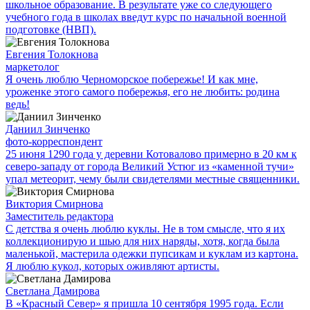
школьное образование. В результате уже со следующего
учебного года в школах введут курс по начальной военной
подготовке (НВП).
Евгения Толокнова
маркетолог
Я очень люблю Черноморское побережье! И как мне,
уроженке этого самого побережья, его не любить: родина
ведь!
Даниил Зинченко
фото-корреспондент
25 июня 1290 года у деревни Котовалово примерно в 20 км к
северо-западу от города Великий Устюг из «каменной тучи»
упал метеорит, чему были свидетелями местные священники.
Виктория Смирнова
Заместитель редактора
С детства я очень люблю куклы. Не в том смысле, что я их
коллекционирую и шью для них наряды, хотя, когда была
маленькой, мастерила одежки пупсикам и куклам из картона.
Я люблю кукол, которых оживляют артисты.
Светлана Дамирова
В «Красный Север» я пришла 10 сентября 1995 года. Если