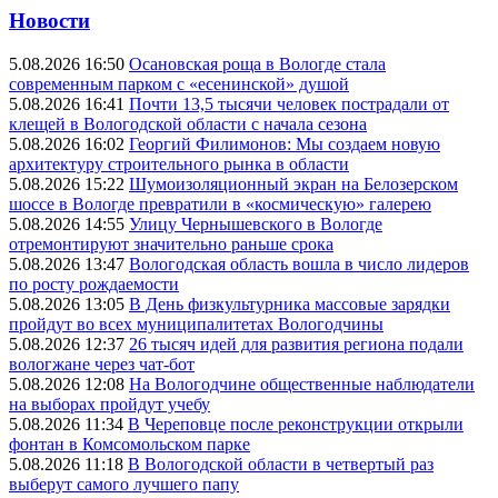
Новости
5.08.2026 16:50
Осановская роща в Вологде стала
современным парком с «есенинской» душой
5.08.2026 16:41
Почти 13,5 тысячи человек пострадали от
клещей в Вологодской области с начала сезона
5.08.2026 16:02
Георгий Филимонов: Мы создаем новую
архитектуру строительного рынка в области
5.08.2026 15:22
Шумоизоляционный экран на Белозерском
шоссе в Вологде превратили в «космическую» галерею
5.08.2026 14:55
Улицу Чернышевского в Вологде
отремонтируют значительно раньше срока
5.08.2026 13:47
Вологодская область вошла в число лидеров
по росту рождаемости
5.08.2026 13:05
В День физкультурника массовые зарядки
пройдут во всех муниципалитетах Вологодчины
5.08.2026 12:37
26 тысяч идей для развития региона подали
вологжане через чат-бот
5.08.2026 12:08
На Вологодчине общественные наблюдатели
на выборах пройдут учебу
5.08.2026 11:34
В Череповце после реконструкции открыли
фонтан в Комсомольском парке
5.08.2026 11:18
В Вологодской области в четвертый раз
выберут самого лучшего папу