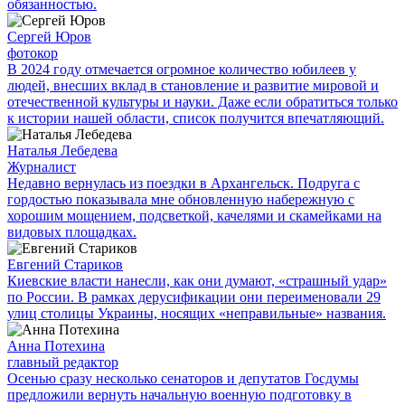
обязанностью.
Сергей Юров
фотокор
В 2024 году отмечается огромное количество юбилеев у
людей, внесших вклад в становление и развитие мировой и
отечественной культуры и науки. Даже если обратиться только
к истории нашей области, список получится впечатляющий.
Наталья Лебедева
Журналист
Недавно вернулась из поездки в Архангельск. Подруга с
гордостью показывала мне обновленную набережную с
хорошим мощением, подсветкой, качелями и скамейками на
видовых площадках.
Евгений Стариков
Киевские власти нанесли, как они думают, «страшный удар»
по России. В рамках дерусификации они переименовали 29
улиц столицы Украины, носящих «неправильные» названия.
Анна Потехина
главный редактор
Осенью сразу несколько сенаторов и депутатов Госдумы
предложили вернуть начальную военную подготовку в