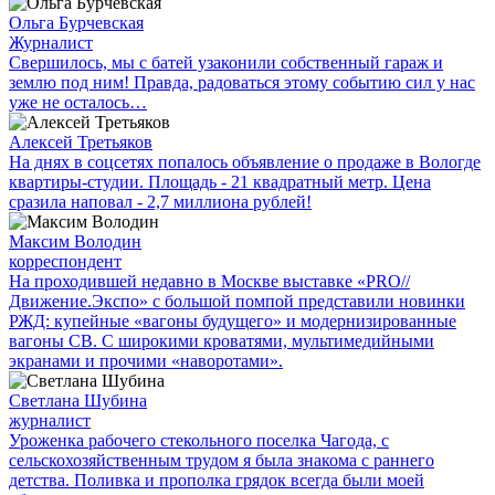
Ольга Бурчевская
Журналист
Свершилось, мы с батей узаконили собственный гараж и
землю под ним! Правда, радоваться этому событию сил у нас
уже не осталось…
Алексей Третьяков
На днях в соцсетях попалось объявление о продаже в Вологде
квартиры-студии. Площадь - 21 квадратный метр. Цена
сразила наповал - 2,7 миллиона рублей!
Максим Володин
корреспондент
На проходившей недавно в Мос­кве выставке «PRO//
Движение.Экспо» с большой помпой представили новинки
РЖД: купейные «вагоны будущего» и модернизированные
вагоны СВ. С широкими кроватями, мультимедийными
экранами и прочими «наворотами».
Светлана Шубина
журналист
Уроженка рабочего стекольного поселка Чагода, с
сельскохозяйственным трудом я была знакома с раннего
детства. Поливка и прополка грядок всегда были моей