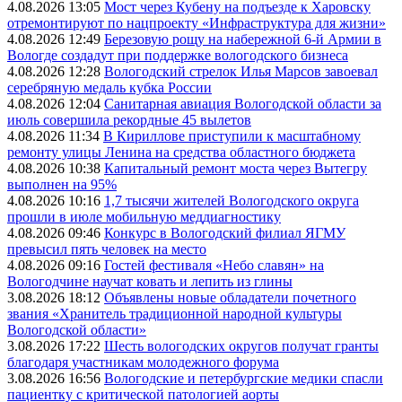
4.08.2026 13:05
Мост через Кубену на подъезде к Харовску
отремонтируют по нацпроекту «Инфраструктура для жизни»
4.08.2026 12:49
Березовую рощу на набережной 6-й Армии в
Вологде создадут при поддержке вологодского бизнеса
4.08.2026 12:28
Вологодский стрелок Илья Марсов завоевал
серебряную медаль кубка России
4.08.2026 12:04
Санитарная авиация Вологодской области за
июль совершила рекордные 45 вылетов
4.08.2026 11:34
В Кириллове приступили к масштабному
ремонту улицы Ленина на средства областного бюджета
4.08.2026 10:38
Капитальный ремонт моста через Вытегру
выполнен на 95%
4.08.2026 10:16
1,7 тысячи жителей Вологодского округа
прошли в июле мобильную меддиагностику
4.08.2026 09:46
Конкурс в Вологодский филиал ЯГМУ
превысил пять человек на место
4.08.2026 09:16
Гостей фестиваля «Небо славян» на
Вологодчине научат ковать и лепить из глины
3.08.2026 18:12
Объявлены новые обладатели почетного
звания «Хранитель традиционной народной культуры
Вологодской области»
3.08.2026 17:22
Шесть вологодских округов получат гранты
благодаря участникам молодежного форума
3.08.2026 16:56
Вологодские и петербургские медики спасли
пациентку с критической патологией аорты