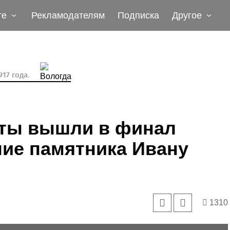
те
Рекламодателям
Подписка
Другое
17 года.
оты вышли в финал
ние памятника Ивану
1310