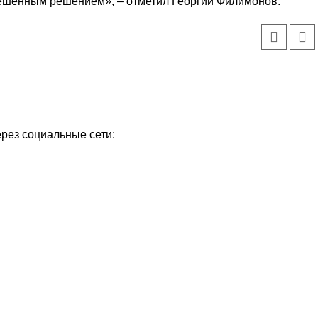
ешенным решением», – отметил Георгий Филимонов.
ерез социальные сети: