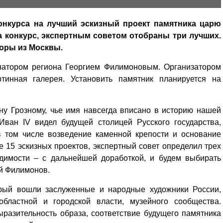
онкурса на лучший эскизный проект памятника царю
а конкурс, экспертным советом отобраны три лучших.
оры из Москвы.
натором региона Георгием Филимоновым. Организатором
ртинная галерея. Установить памятник планируется на
ну Грозному, чье имя навсегда вписано в историю нашей
Иван IV видел будущей столицей Русского государства,
в том числе возведение каменной крепости и основание
е 15 эскизных проектов, экспертный совет определил трех
одимости – с дальнейшей доработкой, и будем выбирать
ий Филимонов.
орый вошли заслуженные и народные художники России,
 областной и городской власти, музейного сообщества.
разительность образа, соответствие будущего памятника