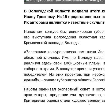
Фото предоставлено организаторами конкурса
В Вологодской области подвели итоги к
Ивану Грозному. Из 15 представленных н
Их авторами являются известные скульпт
Напомним, конкурс был инициирован губер
его выступила Вологодская областная ка
Кремлевской площади Вологды.
«Завершили конкурс эскизов памятника Ива
областной столицы. Именно Вологду царь 
реализуя здесь свои амбициозные планы, 
соборного храма. В конкурсе приняли участи
победителей. Из этих проектов, при необх
лучший», – заявил губернатор области Георг
Работы оценивал экспертный совет, в кот
архитекторы, представители духовенства,
Критериями оценки стали художественная вы