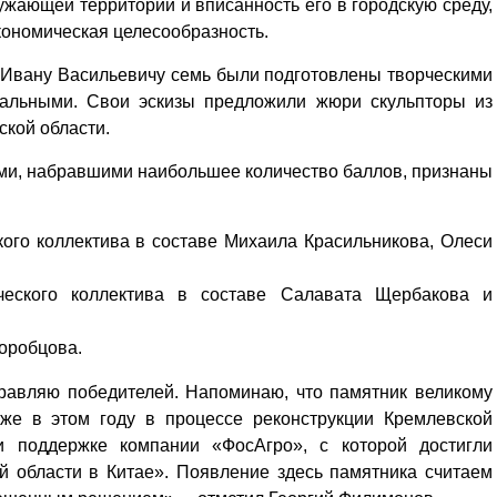
ужающей территории и вписанность его в городскую среду,
кономическая целесообразность.
а Ивану Васильевичу семь были подготовлены творческими
уальными. Свои эскизы предложили жюри скульпторы из
ской области.
ми, набравшими наибольшее количество баллов, признаны
кого коллектива в составе Михаила Красильникова, Олеси
ческого коллектива в составе Салавата Щербакова и
оробцова.
дравляю победителей. Напоминаю, что памятник великому
уже в этом году в процессе реконструкции Кремлевской
 поддержке компании «ФосАгро», с которой достигли
й области в Китае». Появление здесь памятника считаем