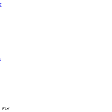
7
а
Next