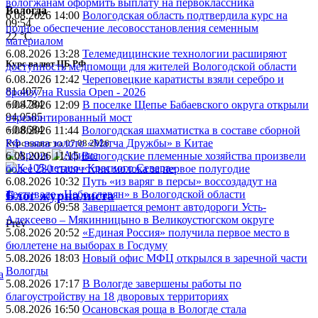
вологжанам оформить выплату на первоклассника
Вологда
6.08.2026 14:00
Вологодская область подтвердила курс на
09:54
полное обеспечение лесовосстановления семенным
22 °C
материалом
6.08.2026 13:28
Телемедицинские технологии расширяют
Курс валют ЦБ РФ
доступность медпомощи для жителей Вологодской области
6.08.2026 12:42
Череповецкие каратисты взяли серебро и
81.4077
бронзу на Russia Open - 2026
+0.4784
6.08.2026 12:09
В поселке Щепье Бабаевского округа открыли
94.0585
отремонтированный мост
+0.8684
6.08.2026 11:44
Вологодская шахматистка в составе сборной
РФ взяла золото «Матча Дружбы» в Китае
Курс валют на 07.08.2026
6.08.2026 11:15
Вологодские племенные хозяйства произвели
более 280 тысяч тонн молока за первое полугодие
6.08.2026 10:32
Путь «из варяг в персы» воссоздадут на
фестивале «Небо славян» в Вологодской области
Блог журналиста
6.08.2026 09:58
Завершается ремонт автодороги Усть-
Алексеево – Мякинницыно в Великоустюгском округе
Prev
5.08.2026 20:52
«Единая Россия» получила первое место в
бюллетене на выборах в Госдуму
5.08.2026 18:03
Новый офис МФЦ открылся в заречной части
Вологды
а
5.08.2026 17:17
В Вологде завершены работы по
благоустройству на 18 дворовых территориях
5.08.2026 16:50
Осановская роща в Вологде стала