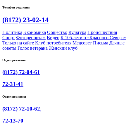
Телефон редакции
(8172) 23-02-14
Политика
Экономика
Общество
Культура
Происшествия
Спорт
Фоторепортаж
Видео
К 105-летию «Красного Севера»
Только на сайте
Клуб потребителя
Медсовет
Письма
Дачные
советы
Голос ветерана
Женский клуб
Отдел рекламы
(8172) 72-04-61
72-31-41
Отдел подписки
(8172) 72-10-62,
72-13-70