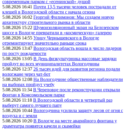
современным парком с «есенинской» душой
5.08.2026 16:41
Почти 13,5 тысячи человек пострадали от
клещей в Вологодской области с начала сезона
5.08.2026 16:02
Георгий Филимонов: Мы создаем новую
архитектуру строительного рынка в области
5.08.2026 15:22
Шумоизоляционный экран на Белозерском
шоссе в Вологде превратили в «космическую» галерею
5.08.2026 14:55
Улицу Чернышевского в Вологде
отремонтируют значительно раньше срока
5.08.2026 13:47
Вологодская область вошла в число лидеров
по росту рождаемости
5.08.2026 13:05
В День физкультурника массовые зарядки
пройдут во всех муниципалитетах Вологодчины
5.08.2026 12:37
26 тысяч идей для развития региона подали
вологжане через чат-бот
,
5.08.2026 12:08
На Вологодчине общественные наблюдатели
на выборах пройдут учебу
5.08.2026 11:34
В Череповце после реконструкции открыли
фонтан в Комсомольском парке
5.08.2026 11:18
В Вологодской области в четвертый раз
выберут самого лучшего папу
5.08.2026 10:44
Вологодчина усилила защиту лесов от огня с
воздуха и с земли
5.08.2026 10:20
В Вологде на месте аварийного фонтана у
драмтеатра появятся качели и скамейки