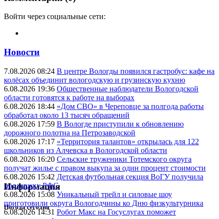
Войти через социальные сети:
Новости
7.08.2026 08:24
В центре Вологды появился гастробус: кафе на
колёсах объединит вологодскую и грузинскую кухню
6.08.2026 19:36
Общественные наблюдатели Вологодской
области готовятся к работе на выборах
6.08.2026 18:44
«Дом СВО» в Череповце за полгода работы
обработал около 13 тысяч обращений
6.08.2026 17:59
В Вологде приступили к обновлению
дорожного полотна на Петрозаводской
6.08.2026 17:17
«Территория талантов» открылась для 122
школьников из Алчевска в Вологодской области
6.08.2026 16:20
Сельские труженики Тотемского округа
получат жилье с правом выкупа за один процент стоимости
6.08.2026 15:42
Детская футбольная секция ВоГУ получила
поддержку РФС
Информация
6.08.2026 15:08
Уникальный трейл и силовые шоу
приготовили округа Вологодчины ко Дню физкультурника
Погода сегодня
6.08.2026 14:31
Робот Макс на Госуслугах поможет