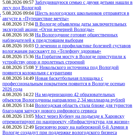
5.08.2026 09:57
Заблудившуюся семью с двумя детьми нашли в
лесу под Вологдой
5.08.2026 09:04
Шесть вологодских школьников отправятся в
е
августе в «Путешествие мечты»
4.08.2026 17:04
В Вологде объявлены даты заключительных
экскурсий акции «Огни вечерней Вологды»
4.08.2026 16:38
На Вологодчине готовят общественных
наблюдателей к предстоящим выборам
4.08.2026 16:03
О лечении и профилактике болезней суставов
вологжанам расскажут по «Телефону здоровья»
4.08.2026 15:36
На Горбатом мосту в Вологде приступили к
устройству опор и пролетных строений
4.08.2026 15:08
У Никольского источника под Вологдой
появится колокольня с курантами
4.08.2026 14:49
Новая баскетбольная площадка с
профессиональным покрытием появится в Вологде осенью
2026 года
4.08.2026 14:22
На модернизацию 42 образовательных
объектов Вологодчины направлено 2,34 миллиарда рублей
4.08.2026 13:44
Вологодская область стала ближе для туристов
благодаря запуску нового цифрового сервиса
4.08.2026 13:05
Мост через Кубену на подъезде к Харовску
отремонтируют по нацпроекту «Инфраструктура для жизни»
4.08.2026 12:49
Березовую рощу на набережной 6-й Армии в
Вологде создадут при поддержке вологодского бизнеса