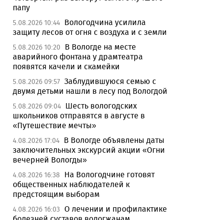
папу
Вологодчина усилила
5.08.2026 10:44
защиту лесов от огня с воздуха и с земли
В Вологде на месте
5.08.2026 10:20
аварийного фонтана у драмтеатра
появятся качели и скамейки
Заблудившуюся семью с
5.08.2026 09:57
двумя детьми нашли в лесу под Вологдой
Шесть вологодских
5.08.2026 09:04
школьников отправятся в августе в
«Путешествие мечты»
В Вологде объявлены даты
4.08.2026 17:04
заключительных экскурсий акции «Огни
вечерней Вологды»
На Вологодчине готовят
4.08.2026 16:38
общественных наблюдателей к
предстоящим выборам
О лечении и профилактике
4.08.2026 16:03
болезней суставов вологжанам