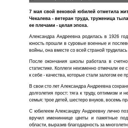
7 мая свой вековой юбилей отметила жи
Чекалева - ветеран труда, труженица тыл
ее плечами - целая эпоха.
Александра Андреевна родилась в 1926 год
юность прошли в суровые военные и послево
войны, она вместе со всей страной трудилась
После окончания школы работала в счетно
статистике. Коллеги неизменно отмечали ее 
к себе - качества, которые стали залогом ее 
В свои сто лет Александра Андреевна сохраня
долголетия прост: тяга к труду, оптимизм и
семья: трое детей, шестеро внуков, восемь п
С юбилеем Александру Андреевну лично поз
вручил имениннице цветы и памятные под
области, выразив благодарность за многолетн