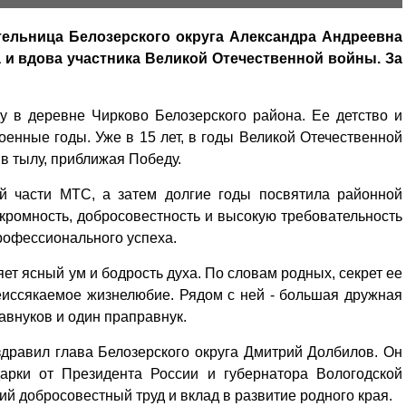
тельница Белозерского округа Александра Андреевна
а и вдова участника Великой Отечественной войны. За
у в деревне Чирково Белозерского района. Ее детство и
енные годы. Уже в 15 лет, в годы Великой Отечественной
 в тылу, приближая Победу.
й части МТС, а затем долгие годы посвятила районной
скромность, добросовестность и высокую требовательность
профессионального успеха.
ет ясный ум и бодрость духа. По словам родных, секрет ее
 неиссякаемое жизнелюбие. Рядом с ней - большая дружная
равнуков и один праправнук.
дравил глава Белозерского округа Дмитрий Долбилов. Он
арки от Президента России и губернатора Вологодской
ий добросовестный труд и вклад в развитие родного края.