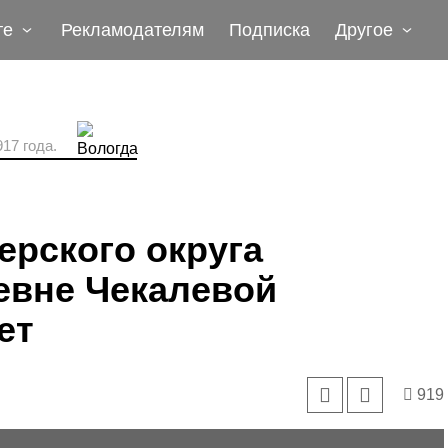
те
Рекламодателям
Подписка
Другое
17 года.
рского округа
евне Чекалевой
ет
919