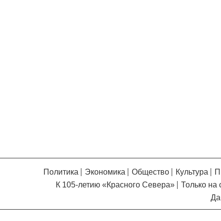
Уважаемые посетители сайта
Мы рады приветствовать ва
на обновленном Интернет-
ресурсе газеты «Красный
Надежда
Север», который, уверены,
Кузьминская
главный
придется вам по душе, и вы
редактор
обязательно добавите его в
свои закладки.
Политика
Экономика
Общество
Культура
П
К 105-летию «Красного Севера»
Только на 
Да