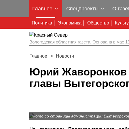
Главное
Спецпроекты
О газе
Политика
Экономика
Общество
Культ
Вологодская областная газета.
Основана в мае 19
Главное
Новости
Юрий Жаворонков 
главы Вытегорског
Фото со страницы администрации Вытегорского