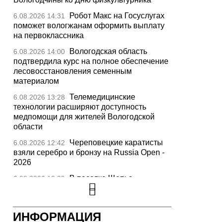
Робот Макс на Госуслугах
6.08.2026 14:31
поможет вологжанам оформить выплату
на первоклассника
Вологодская область
6.08.2026 14:00
подтвердила курс на полное обеспечение
лесовосстановления семенным
материалом
Телемедицинские
6.08.2026 13:28
технологии расширяют доступность
медпомощи для жителей Вологодской
области
Череповецкие каратисты
6.08.2026 12:42
взяли серебро и бронзу на Russia Open -
2026
В поселке Щепье
6.08.2026 12:09
Бабаевского округа открыли
отремонтированный мост
Вологодская шахматистка
ИНФОРМАЦИЯ
6.08.2026 11:44