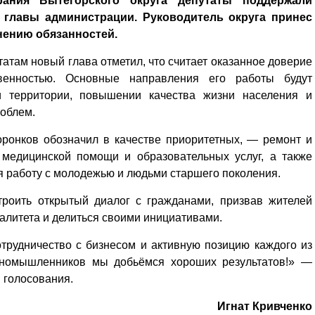
рания Вытегорского округа депутаты поддержали
 главы администрации. Руководитель округа принес
нению обязанностей.
атам новый глава отметил, что считает оказанное доверие
венностью. Основные направления его работы будут
и территории, повышении качества жизни населения и
облем.
ронков обозначил в качестве приоритетных, — ремонт и
 медицинской помощи и образовательных услуг, а также
я работу с молодежью и людьми старшего поколения.
троить открытый диалог с гражданами, призвав жителей
палитета и делиться своими инициативами.
трудничество с бизнесом и активную позицию каждого из
диномышленников мы добьёмся хороших результатов!» —
 голосования.
Игнат Кривченко