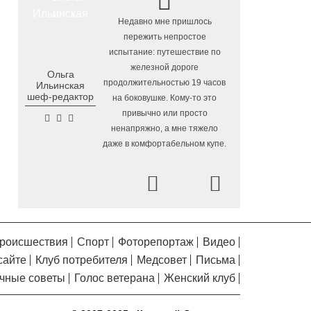
Осановская роща в
5.08.2026 16:50
!
Недавно мне пришлось
Вологде стала современным парком с
с
пережить непростое
«есенинской» душой
испытание: путешествие по
Почти 13,5 тысячи человек
5.08.2026 16:41
железной дороге
Ольга
Артём
пострадали от клещей в Вологодской
продолжительностью 19 часов
Ильинская
Помялов
области с начала сезона
шеф-редактор
на боковушке. Кому-то это
Георгий Филимонов: Мы
5.08.2026 16:02
привычно или просто
создаем новую архитектуру строительного
ненапряжно, а мне тяжело
рынка в области
даже в комфортабельном купе.
Шумоизоляционный экран
5.08.2026 15:22
Prev
на Белозерском шоссе в Вологде
Next
превратили в «космическую» галерею
Улицу Чернышевского в
5.08.2026 14:55
Вологде отремонтируют значительно
раньше срока
роисшествия
Спорт
Фоторепортаж
Видео
сайте
Клуб потребителя
Медсовет
Письма
Вологодская область
5.08.2026 13:47
вошла в число лидеров по росту
чные советы
Голос ветерана
Женский клуб
рождаемости