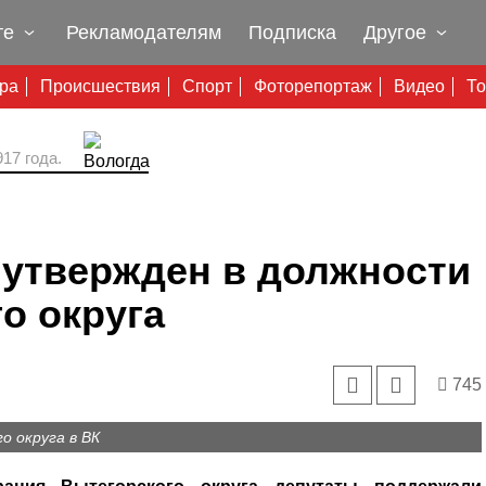
те
Рекламодателям
Подписка
Другое
ура
Происшествия
Спорт
Фоторепортаж
Видео
То
17 года.
утвержден в должности
о округа
745
 округа в ВК