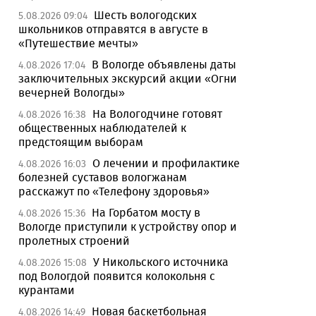
Шесть вологодских
5.08.2026 09:04
школьников отправятся в августе в
«Путешествие мечты»
В Вологде объявлены даты
4.08.2026 17:04
заключительных экскурсий акции «Огни
вечерней Вологды»
На Вологодчине готовят
4.08.2026 16:38
общественных наблюдателей к
предстоящим выборам
О лечении и профилактике
4.08.2026 16:03
болезней суставов вологжанам
расскажут по «Телефону здоровья»
На Горбатом мосту в
4.08.2026 15:36
Вологде приступили к устройству опор и
пролетных строений
У Никольского источника
4.08.2026 15:08
под Вологдой появится колокольня с
курантами
Новая баскетбольная
4.08.2026 14:49