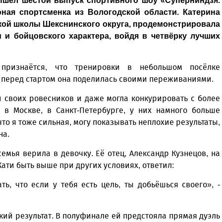
шел шестой выпуск спортивного шоу «Суперниндзя.
ная спортсменка из Вологодской области. Катерина
ьской школы Шекснинского округа, продемонстрировала
 и бойцовского характера, войдя в четвёрку лучших
 признаётся, что тренировки в небольшом посёлке
 перед стартом она поделилась своими переживаниями.
 своих ровесников и даже могла конкурировать с более
 в Москве, в Санкт-Петербурге, у них намного больше
что я тоже сильная, могу показывать неплохие результаты,
на.
емья верила в девочку. Её отец, Александр Кузнецов, на
Кати быть выше при других условиях, ответил:
ь, что если у тебя есть цель, ты добьёшься своего», -
кий результат. В полуфинале ей предстояла прямая дуэль