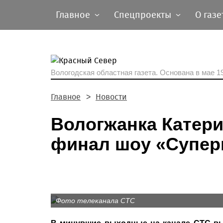
Главное
Спецпроекты
О газе
Вологодская областная газета.
Основана в мае 19
Главное
Новости
Вологжанка Катер
финал шоу «Суперн
Фото телеканала СТС