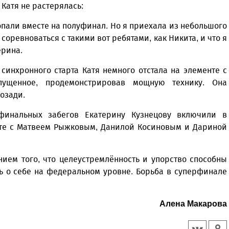
Катя не растерялась:
попали вместе на полуфинал. Но я приехала из небольшого
у соревноваться с такими вот ребятами, как Никита, и что я
ерина.
синхронного старта Катя немного отстала на элементе с
пущенное, продемонстрировав мощную технику. Она
озади.
финальных забегов Екатерину Кузнецову включили в
сте с Матвеем Рыжковым, Данилой Косиновым и Дариной
ием того, что целеустремлённость и упорство способны
ь о себе на федеральном уровне. Борьба в суперфинале
Алена Макарова