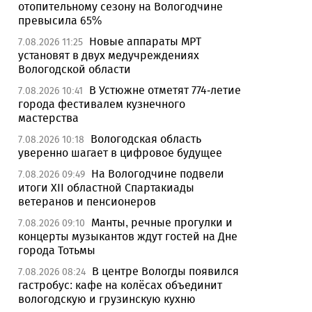
отопительному сезону на Вологодчине
превысила 65%
Новые аппараты МРТ
7.08.2026 11:25
установят в двух медучреждениях
Вологодской области
В Устюжне отметят 774-летие
7.08.2026 10:41
города фестивалем кузнечного
мастерства
Вологодская область
7.08.2026 10:18
уверенно шагает в цифровое будущее
На Вологодчине подвели
7.08.2026 09:49
итоги XII областной Спартакиады
ветеранов и пенсионеров
Манты, речные прогулки и
7.08.2026 09:10
концерты музыкантов ждут гостей на Дне
города Тотьмы
В центре Вологды появился
7.08.2026 08:24
гастробус: кафе на колёсах объединит
вологодскую и грузинскую кухню