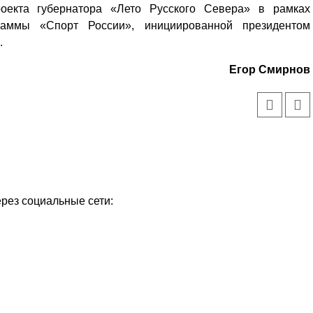
оекта губернатора «Лето Русского Севера» в рамках
раммы «Спорт России», инициированной президентом
.
Егор Смирнов
ерез социальные сети:
Уважаемые посетители сайта
Мы рады приветствовать ва
на обновленном Интернет-
ресурсе газеты «Красный
Надежда
Север», который, уверены,