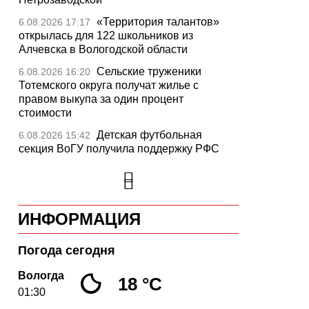
«Территория талантов»
6.08.2026 17:17
открылась для 122 школьников из
Алчевска в Вологодской области
Сельские труженики
6.08.2026 16:20
Тотемского округа получат жилье с
правом выкупа за один процент
стоимости
Детская футбольная
6.08.2026 15:42
секция ВоГУ получила поддержку РФС
Уникальный трейл и
6.08.2026 15:08
силовые шоу приготовили округа
Вологодчины ко Дню физкультурника
ИНФОРМАЦИЯ
Робот Макс на Госуслугах
6.08.2026 14:31
поможет вологжанам оформить выплату
на первоклассника
Погода сегодня
Вологодская область
6.08.2026 14:00
Вологда
18 °C
подтвердила курс на полное обеспечение
01:30
лесовосстановления семенным