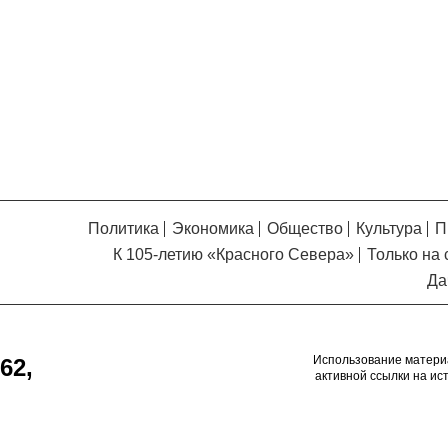
Кузьминская
главный
придется вам по душе, и вы
редактор
обязательно добавите его в
свои закладки.
Политика
Экономика
Общество
Культура
П
К 105-летию «Красного Севера»
Только на 
Да
Использование матери
62,
активной ссылки на ис