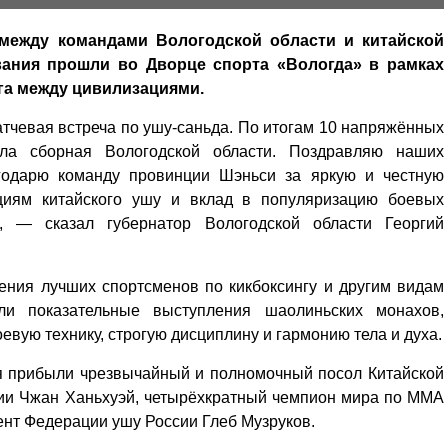
между командами Вологодской области и китайской
ания прошли во Дворце спорта «Вологда» в рамках
га между цивилизациями.
чевая встреча по ушу-саньда. По итогам 10 напряжённых
ла сборная Вологодской области. Поздравляю наших
агодарю команду провинции Шэньси за яркую и честную
ициям китайского ушу и вклад в популяризацию боевых
, — сказал губернатор Вологодской области Георгий
ения лучших спортсменов по кикбоксингу и другим видам
ли показательные выступления шаолиньских монахов,
вую технику, строгую дисциплину и гармонию тела и духа.
ия прибыли чрезвычайный и полномочный посол Китайской
ии Чжан Ханьхуэй, четырёхкратный чемпион мира по ММА
ент Федерации ушу России Глеб Музруков.