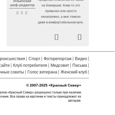
Ильинская
Помялов
в Вологодской области
шеф-редактор
на боковушке. Кому-то это
Завершается ремонт
6.08.2026 09:58
привычно или просто
автодороги Усть-Алексеево –
ненапряжно, а мне тяжело
Мякинницыно в Великоустюгском округе
даже в комфортабельном купе.
«Единая Россия» получила
5.08.2026 20:52
первое место в бюллетене на выборах в
Prev
Next
Госдуму
Новый офис МФЦ
5.08.2026 18:03
открылся в заречной части Вологды
роисшествия
Спорт
Фоторепортаж
Видео
В Вологде завершены
5.08.2026 17:17
сайте
Клуб потребителя
Медсовет
Письма
работы по благоустройству на 18
дворовых территориях
чные советы
Голос ветерана
Женский клуб
Осановская роща в
5.08.2026 16:50
Вологде стала современным парком с
© 2007-2025 «Красный Север»
«есенинской» душой
алов «Красный Север» разрешено только при наличии
точник. Все права на картинки и тексты принадлежат их
Почти 13,5 тысячи человек
5.08.2026 16:41
авторам.
пострадали от клещей в Вологодской
области с начала сезона