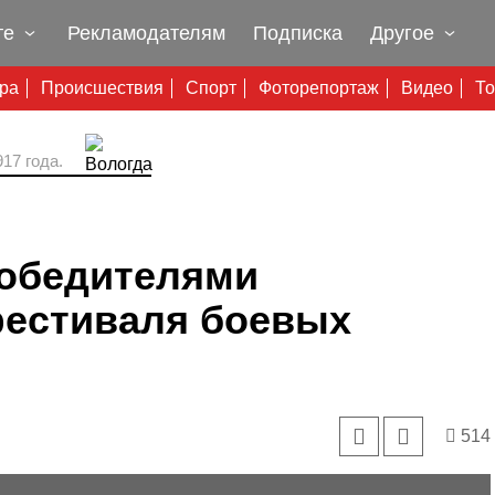
те
Рекламодателям
Подписка
Другое
ура
Происшествия
Спорт
Фоторепортаж
Видео
То
17 года.
победителями
естиваля боевых
514