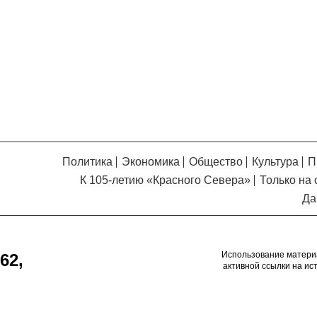
Кузьминская
главный
придется вам по душе, и вы
редактор
обязательно добавите его в
свои закладки.
Политика
Экономика
Общество
Культура
П
К 105-летию «Красного Севера»
Только на 
Да
Использование матери
62,
активной ссылки на ис