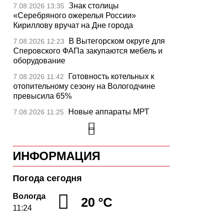
Знак столицы
7.08.2026 13:35
«Серебряного ожерелья России»
Кириллову вручат на Дне города
В Вытегорском округе для
7.08.2026 12:23
Сперовского ФАПа закупаются мебель и
оборудование
Готовность котельных к
7.08.2026 11:42
отопительному сезону на Вологодчине
превысила 65%
Новые аппараты МРТ
7.08.2026 11:25
установят в двух медучреждениях
Вологодской области
В Устюжне отметят 774-
7.08.2026 10:41
ИНФОРМАЦИЯ
летие города фестивалем кузнечного
мастерства
Погода сегодня
Вологодская область
7.08.2026 10:18
уверенно шагает в цифровое будущее
Вологда
20 °C
11:24
На Вологодчине подвели
7.08.2026 09:49
итоги XII областной Спартакиады