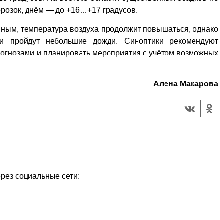
розок, днём — до +16…+17 градусов.
ным, температура воздуха продолжит повышаться, однако
ми пройдут небольшие дожди. Синоптики рекомендуют
рогнозами и планировать мероприятия с учётом возможных
Алена Макарова
ерез социальные сети:
Уважаемые посетители сайта
Мы рады приветствовать ва
на обновленном Интернет-
ресурсе газеты «Красный
Надежда
Север», который, уверены,