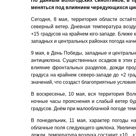
По данным вологодских синоптиков, в п
меняться под влиянием чередующихся ци
Сегодня, 8 мая, территория области остаё
северный ветер. Дневная температура воздух
+15 градусов на крайнем юго-западе. Ближе к
западных и центральных районах погода начн
9 мая, в День Победы, западные и центральн
антициклона. Существенных осадков в этих р
влияние фронтальных разделов, дожди прод
градуса на крайнем северо-западе до +2 гра
значений, что создаст благоприятные услови
В воскресенье, 10 мая, вся территория Вол
ночные часы прояснения и слабый ветер буд
градусов. Днём при малооблачной погоде те
В понедельник, 11 мая, характер погоды на
облачные поля следующего циклона. Увеличен
дожди, температура воздуха составит +10…+1