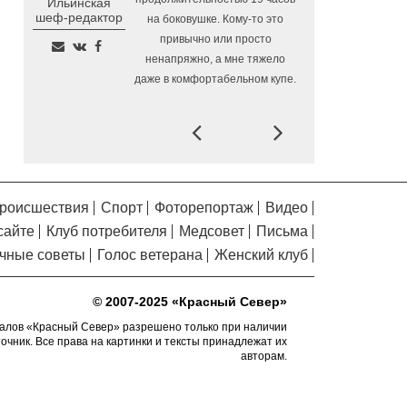
Ильинская
Помялов
Алчевска в Вологодской области
шеф-редактор
на боковушке. Кому-то это
привычно или просто
Сельские труженики
6.08.2026 16:20
ненапряжно, а мне тяжело
Тотемского округа получат жилье с
даже в комфортабельном купе.
правом выкупа за один процент
стоимости
Prev
Next
Детская футбольная
6.08.2026 15:42
секция ВоГУ получила поддержку РФС
Уникальный трейл и
6.08.2026 15:08
силовые шоу приготовили округа
роисшествия
Спорт
Фоторепортаж
Видео
Вологодчины ко Дню физкультурника
сайте
Клуб потребителя
Медсовет
Письма
Робот Макс на Госуслугах
6.08.2026 14:31
чные советы
Голос ветерана
Женский клуб
поможет вологжанам оформить выплату
на первоклассника
© 2007-2025 «Красный Север»
Вологодская область
6.08.2026 14:00
подтвердила курс на полное обеспечение
алов «Красный Север» разрешено только при наличии
точник. Все права на картинки и тексты принадлежат их
лесовосстановления семенным
авторам.
материалом
Телемедицинские
6.08.2026 13:28