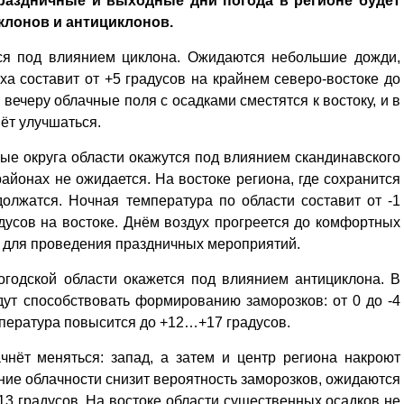
раздничные и выходные дни погода в регионе будет
клонов и антициклонов.
тся под влиянием циклона. Ожидаются небольшие дожди,
а составит от +5 градусов на крайнем северо-востоке до
 вечеру облачные поля с осадками сместятся к востоку, и в
ёт улучшаться.
ые округа области окажутся под влиянием скандинавского
айонах не ожидается. На востоке региона, где сохранится
олжатся. Ночная температура по области составит от -1
дусов на востоке. Днём воздух прогреется до комфортных
я для проведения праздничных мероприятий.
огодской области окажется под влиянием антициклона. В
ут способствовать формированию заморозков: от 0 до -4
мпература повысится до +12…+17 градусов.
чнёт меняться: запад, а затем и центр региона накроют
ие облачности снизит вероятность заморозков, ожидаются
3 градусов. На востоке области существенных осадков не