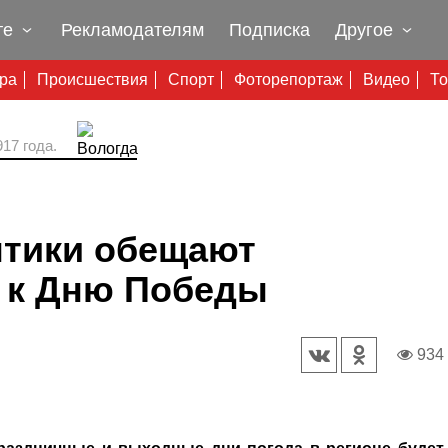
те
Рекламодателям
Подписка
Другое
ура
Происшествия
Спорт
Фоторепортаж
Видео
То
17 года.
птики обещают
 к Дню Победы
934