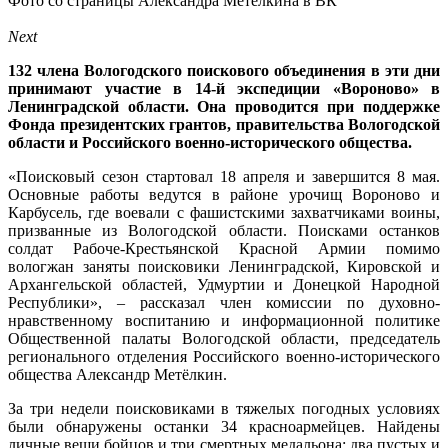
Фото со страницы Александра Метелкина в ВК
Next
132 члена Вологодского поискового объединения в эти дни
принимают участие в 14-й экспедиции «Вороново» в
Ленинградской области. Она проводится при поддержке
Фонда президентских грантов, правительства Вологодской
области и Российского военно-исторического общества.
«Поисковый сезон стартовал 18 апреля и завершится 8 мая.
Основные работы ведутся в районе урочищ Вороново и
Карбусель, где воевали с фашистскими захватчиками воины,
призванные из Вологодской области. Поисками останков
солдат Рабоче-Крестьянской Красной Армии помимо
вологжан заняты поисковики Ленинградской, Кировской и
Архангельской областей, Удмуртии и Донецкой Народной
Республики», – рассказал член комиссии по духовно-
нравственному воспитанию и информационной политике
Общественной палаты Вологодской области, председатель
регионального отделения Российского военно-исторического
общества Александр Метёлкин.
За три недели поисковиками в тяжелых погодных условиях
были обнаружены останки 34 красноармейцев. Найдены
личные вещи бойцов и три смертных медальона: два пустых и