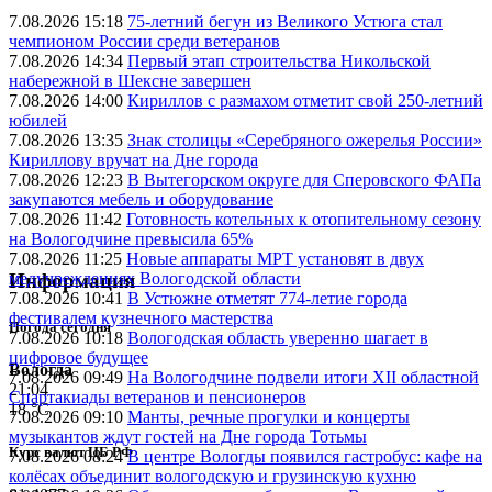
7.08.2026 15:18
75-летний бегун из Великого Устюга стал
чемпионом России среди ветеранов
7.08.2026 14:34
Первый этап строительства Никольской
набережной в Шексне завершен
7.08.2026 14:00
Кириллов с размахом отметит свой 250-летний
юбилей
7.08.2026 13:35
Знак столицы «Серебряного ожерелья России»
Кириллову вручат на Дне города
7.08.2026 12:23
В Вытегорском округе для Сперовского ФАПа
закупаются мебель и оборудование
7.08.2026 11:42
Готовность котельных к отопительному сезону
на Вологодчине превысила 65%
7.08.2026 11:25
Новые аппараты МРТ установят в двух
медучреждениях Вологодской области
Информация
7.08.2026 10:41
В Устюжне отметят 774-летие города
фестивалем кузнечного мастерства
Погода сегодня
7.08.2026 10:18
Вологодская область уверенно шагает в
цифровое будущее
Вологда
7.08.2026 09:49
На Вологодчине подвели итоги XII областной
21:04
Спартакиады ветеранов и пенсионеров
18 °C
7.08.2026 09:10
Манты, речные прогулки и концерты
музыкантов ждут гостей на Дне города Тотьмы
Курс валют ЦБ РФ
7.08.2026 08:24
В центре Вологды появился гастробус: кафе на
колёсах объединит вологодскую и грузинскую кухню