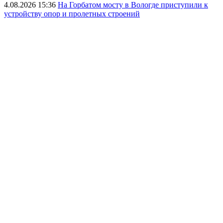
4.08.2026 15:36
На Горбатом мосту в Вологде приступили к
устройству опор и пролетных строений