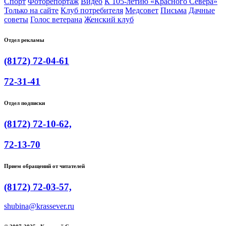
Спорт
Фоторепортаж
Видео
К 105-летию «Красного Севера»
Только на сайте
Клуб потребителя
Медсовет
Письма
Дачные
советы
Голос ветерана
Женский клуб
Отдел рекламы
(8172) 72-04-61
72-31-41
Отдел подписки
(8172) 72-10-62,
72-13-70
Прием обращений от читателей
(8172) 72-03-57,
shubina@krassever.ru