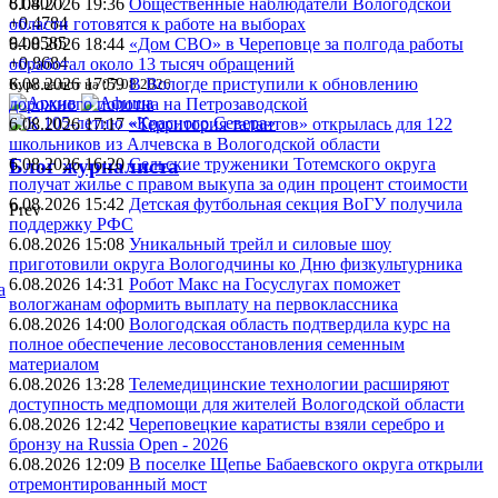
81.4077
6.08.2026 19:36
Общественные наблюдатели Вологодской
+0.4784
области готовятся к работе на выборах
94.0585
6.08.2026 18:44
«Дом СВО» в Череповце за полгода работы
+0.8684
обработал около 13 тысяч обращений
6.08.2026 17:59
В Вологде приступили к обновлению
Курс валют на 07.08.2026
дорожного полотна на Петрозаводской
6.08.2026 17:17
«Территория талантов» открылась для 122
школьников из Алчевска в Вологодской области
6.08.2026 16:20
Сельские труженики Тотемского округа
Блог журналиста
получат жилье с правом выкупа за один процент стоимости
6.08.2026 15:42
Детская футбольная секция ВоГУ получила
Prev
поддержку РФС
6.08.2026 15:08
Уникальный трейл и силовые шоу
приготовили округа Вологодчины ко Дню физкультурника
6.08.2026 14:31
Робот Макс на Госуслугах поможет
а
вологжанам оформить выплату на первоклассника
6.08.2026 14:00
Вологодская область подтвердила курс на
полное обеспечение лесовосстановления семенным
материалом
6.08.2026 13:28
Телемедицинские технологии расширяют
доступность медпомощи для жителей Вологодской области
6.08.2026 12:42
Череповецкие каратисты взяли серебро и
бронзу на Russia Open - 2026
6.08.2026 12:09
В поселке Щепье Бабаевского округа открыли
отремонтированный мост