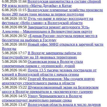
6.08.2026 11:44
Вологодская шахматистка в составе сборной
РФ взяла золото «Матча Дружбы» в Китае
6.08.2026 11:15
Вологодские племенные хозяйства произвели
более 280 тысяч тонн молока за первое полугодие
6.08.2026 10:32
Путь «из варяг в персы» воссоздадут на
фестивале «Небо славян» в Вологодской области
6.08.2026 09:58
Завершается ремонт автодороги Усть-
Алексеево – Мякинницыно в Великоустюгском округе
,
5.08.2026 20:52
«Единая Россия» получила первое место в
бюллетене на выборах в Госдуму
5.08.2026 18:03
Новый офис МФЦ открылся в заречной части
Вологды
5.08.2026 17:17
В Вологде завершены работы по
благоустройству на 18 дворовых территориях
5.08.2026 16:50
Осановская роща в Вологде стала
современным парком с «есенинской» душой
5.08.2026 16:41
Почти 13,5 тысячи человек пострадали от
клещей в Вологодской области с начала сезона
5.08.2026 16:02
Георгий Филимонов: Мы создаем новую
архитектуру строительного рынка в области
5.08.2026 15:22
Шумоизоляционный экран на Белозерском
е
шоссе в Вологде превратили в «космическую» галерею
5.08.2026 14:55
Улицу Чернышевского в Вологде
отремонтируют значительно раньше срока
5.08.2026 13:47
Вологодская область вошла в число лидеров