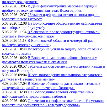
по росту рождаемости
5.08.2026 13:05
В День физкультурника массовые зарядки
пройдут во всех муниципалитетах Вологодчины
5.08.2026 12:37
26 тысяч идей для развития региона подали
вологжане через чат-бот
5.08.2026 12:08
На Вологодчине общественные наблюдатели
на выборах пройдут учебу
5.08.2026 11:34
В Череповце после реконструкции открыли
фонтан в Комсомольском парке
5.08.2026 11:18
В Вологодской области в четвертый раз
выберут самого лучшего папу
5.08.2026 10:44
Вологодчина усилила защиту лесов от огня с
воздуха и с земли
5.08.2026 10:20
В Вологде на месте аварийного фонтана у
драмтеатра появятся качели и скамейки
5.08.2026 09:57
Заблудившуюся семью с двумя детьми нашли в
лесу под Вологдой
5.08.2026 09:04
Шесть вологодских школьников отправятся в
августе в «Путешествие мечты»
ко
4.08.2026 17:04
В Вологде объявлены даты заключительных
экскурсий акции «Огни вечерней Вологды»
4.08.2026 16:38
На Вологодчине готовят общественных
наблюдателей к предстоящим выборам
4.08.2026 16:03
О лечении и профилактике болезней суставов
вологжанам расскажут по «Телефону здоровья»