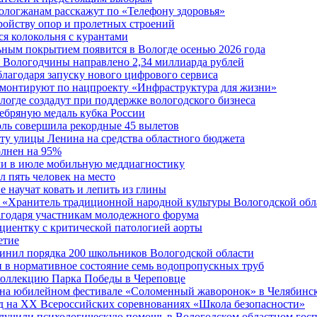
вологжанам расскажут по «Телефону здоровья»
ройству опор и пролетных строений
я колокольня с курантами
ьным покрытием появится в Вологде осенью 2026 года
 Вологодчины направлено 2,34 миллиарда рублей
благодаря запуску нового цифрового сервиса
ремонтируют по нацпроекту «Инфраструктура для жизни»
огде создадут при поддержке вологодского бизнеса
ребряную медаль кубка России
юль совершила рекордные 45 вылетов
у улицы Ленина на средства областного бюджета
олнен на 95%
ли в июле мобильную меддиагностику
 пять человек на место
 научат ковать и лепить из глины
 «Хранитель традиционной народной культуры Вологодской обл
агодаря участникам молодежного форума
циентку с критической патологией аорты
етие
инил порядка 200 школьников Вологодской области
 в нормативное состояние семь водопропускных труб
оллекцию Парка Победы в Череповце
ь на юбилейном фестивале «Соломенный жаворонок» в Челябинс
д на XX Всероссийских соревнованиях «Школа безопасности»
олучили психологическую помощь в Вологодском областном гос