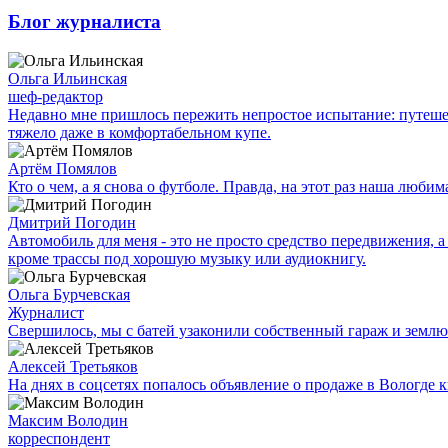
Блог журналиста
Ольга Ильинская
шеф-редактор
Недавно мне пришлось пережить непростое испытание: путешес
тяжело даже в комфортабельном купе.
Артём Помялов
Кто о чем, а я снова о футболе. Правда, на этот раз наша люб
Дмитрий Погодин
Автомобиль для меня - это не просто средство передвижения, а 
кроме трассы под хорошую музыку или аудиокнигу.
Ольга Бурчевская
Журналист
Свершилось, мы с батей узаконили собственный гараж и землю
Алексей Третьяков
На днях в соцсетях попалось объявление о продаже в Вологде к
Максим Володин
корреспондент