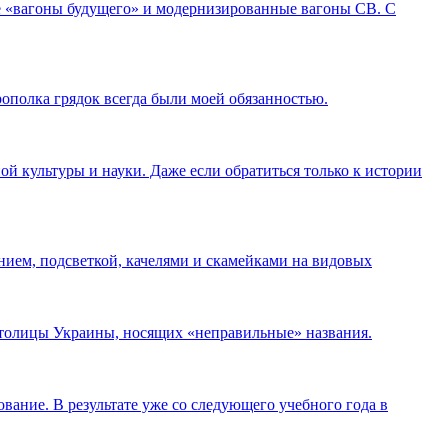
 «вагоны будущего» и модернизированные вагоны СВ. С
рополка грядок всегда были моей обязанностью.
ой культуры и науки. Даже если обратиться только к истории
нием, подсветкой, качелями и скамейками на видовых
 столицы Украины, носящих «неправильные» названия.
ание. В результате уже со следующего учебного года в