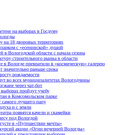
етене на выборах в Госдуму
Вологды
у на 18 дворовых территориях
 парком с «есенинской» душой
й в Вологодской области с начала сезона
туру строительного рынка в области
е в Вологде превратили в «космическую» галерею
 значительно раньше срока
 росту рождаемости
дут во всех муниципалитетах Вологодчины
огжане через чат-бот
 выборах пройдут учебу
тан в Комсомольском парке
т самого лучшего папу
здуха и с земли
еатра появятся качели и скамейки
лесу под Вологдой
вгусте в «Путешествие мечты»
скурсий акции «Огни вечерней Вологды»
ателей к предстоящим выборам