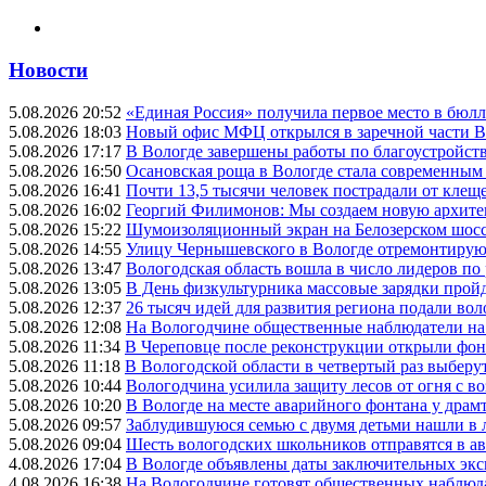
Новости
5.08.2026 20:52
«Единая Россия» получила первое место в бюлл
5.08.2026 18:03
Новый офис МФЦ открылся в заречной части 
5.08.2026 17:17
В Вологде завершены работы по благоустройств
5.08.2026 16:50
Осановская роща в Вологде стала современным
5.08.2026 16:41
Почти 13,5 тысячи человек пострадали от клеще
5.08.2026 16:02
Георгий Филимонов: Мы создаем новую архитек
5.08.2026 15:22
Шумоизоляционный экран на Белозерском шосс
5.08.2026 14:55
Улицу Чернышевского в Вологде отремонтируют
5.08.2026 13:47
Вологодская область вошла в число лидеров по
5.08.2026 13:05
В День физкультурника массовые зарядки прой
5.08.2026 12:37
26 тысяч идей для развития региона подали вол
5.08.2026 12:08
На Вологодчине общественные наблюдатели на
5.08.2026 11:34
В Череповце после реконструкции открыли фон
5.08.2026 11:18
В Вологодской области в четвертый раз выберу
5.08.2026 10:44
Вологодчина усилила защиту лесов от огня с во
5.08.2026 10:20
В Вологде на месте аварийного фонтана у драмт
5.08.2026 09:57
Заблудившуюся семью с двумя детьми нашли в 
5.08.2026 09:04
Шесть вологодских школьников отправятся в а
4.08.2026 17:04
В Вологде объявлены даты заключительных эк
4.08.2026 16:38
На Вологодчине готовят общественных наблюд