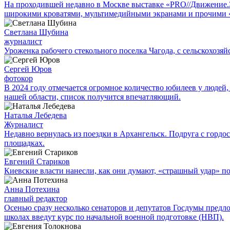
На проходившей недавно в Мос­кве выставке «PRO//Движение
широкими кроватями, мультимедийными экранами и прочими 
Светлана Шубина
журналист
Уроженка рабочего стекольного поселка Чагода, с сельскохозяй
Сергей Юров
фотокор
В 2024 году отмечается огромное количество юбилеев у людей,
нашей области, список получится впечатляющий.
Наталья Лебедева
Журналист
Недавно вернулась из поездки в Архангельск. Подруга с гор
площадках.
Евгений Стариков
Киевские власти нанесли, как они думают, «страшный удар» 
Анна Потехина
главный редактор
Осенью сразу несколько сенаторов и депутатов Госдумы предл
школах введут курс по начальной военной подготовке (НВП).