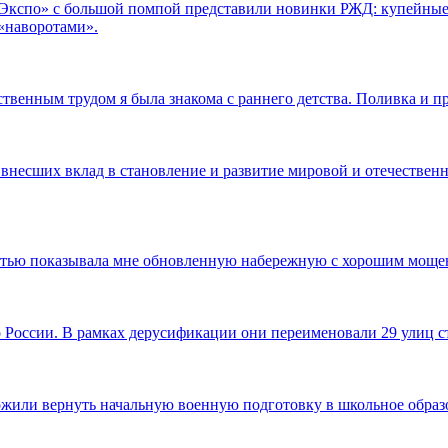
.Экспо» с большой помпой представили новинки РЖД: купейные
«наворотами».
ственным трудом я была знакома с раннего детства. Поливка и п
 внесших вклад в становление и развитие мировой и отечественн
достью показывала мне обновленную набережную с хорошим моще
по России. В рамках дерусификации они переименовали 29 улиц
ожили вернуть начальную военную подготовку в школьное образов