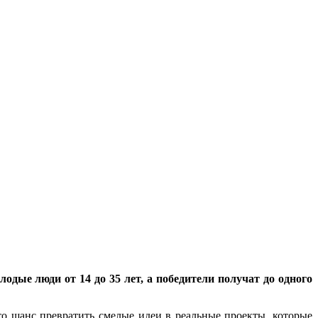
дые люди от 14 до 35 лет, а победители получат до одного
то шанс превратить смелые идеи в реальные проекты, которые