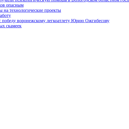
ков опасным
 на технологические проекты
аботу
ес победу воронежскому легкоатлету Юрию Ожгибесову
ых скамеек