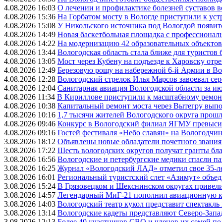
4.08.2026 16:03
О лечении и профилактике болезней суставов 
4.08.2026 15:36
На Горбатом мосту в Вологде приступили к уст
4.08.2026 15:08
У Никольского источника под Вологдой появитс
4.08.2026 14:49
Новая баскетбольная площадка с профессионал
4.08.2026 14:22
На модернизацию 42 образовательных объектов
4.08.2026 13:44
Вологодская область стала ближе для туристов 
4.08.2026 13:05
Мост через Кубену на подъезде к Харовску от
4.08.2026 12:49
Березовую рощу на набережной 6-й Армии в Вол
4.08.2026 12:28
Вологодский стрелок Илья Марсов завоевал се
4.08.2026 12:04
Санитарная авиация Вологодской области за и
4.08.2026 11:34
В Кириллове приступили к масштабному ремонт
4.08.2026 10:38
Капитальный ремонт моста через Вытегру вып
4.08.2026 10:16
1,7 тысячи жителей Вологодского округа прош
4.08.2026 09:46
Конкурс в Вологодский филиал ЯГМУ превысил
4.08.2026 09:16
Гостей фестиваля «Небо славян» на Вологодчине
3.08.2026 18:12
Объявлены новые обладатели почетного звания
3.08.2026 17:22
Шесть вологодских округов получат гранты бл
3.08.2026 16:56
Вологодские и петербургские медики спасли па
3.08.2026 16:25
Журнал «Вологодский ЛАД» отметил свое 35-л
3.08.2026 16:01
Региональный туристский слет «Азимут» объед
3.08.2026 15:24
В Грязовецком и Шекснинском округах привели
3.08.2026 14:57
Легендарный МиГ-21 пополнил авиационную к
3.08.2026 14:03
Вологодский театр кукол представит спектакл
3.08.2026 13:14
Вологодские кадеты представляют Северо-Запа
3.08.2026 12:13
Более 40 участников СВО и членов их семей п