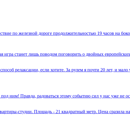
твие по железной дороге продолжительностью 19 часов на боко
имая игра станет лишь поводом поговорить о двойных европейских
способ релаксации, если хотите. За рулем я почти 20 лет, и мал
 под ним! Правда, радоваться этому событию сил у нас уже не 
вартиры-студии. Площадь - 21 квадратный метр. Цена сразила на