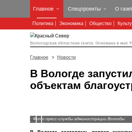
Главное
Спецпроекты
О газе
Политика
Экономика
Общество
Культ
Вологодская областная газета.
Основана в мае 19
Главное
Новости
В Вологде запусти
объектам благоуст
Prev
Фото пресс-службы администрации Вологды