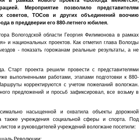
ия в рамках нового проекта «Вологда меняется»,
рацией. Мероприятие позволило представителям
ых советов, ТОСов и других объединений воочию
ода в преддверии его 880-летнего юбилея.
тора Вологодской области Георгия Филимонова в рамках
» и национальных проектов. Как отметил глава Вологды
ыездов - показать горожанам реальные результаты, а не
да. Старт проекта решили провести с представителями
уже выполненными работами, этапами подготовки к 880-
аршруты корректируются с учетом пожеланий вологжан.
ного предложений и просьб зафиксировал, все возьму в
ксимально насыщенной и охватила объекты дорожной
, а также учреждения социальной сферы и спорта. Под
истов и руководителей учреждений вологжане посетили:
ощадь Революции;