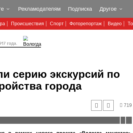
те
Рекламодателям
Подписка
Другое
ура
Происшествия
Спорт
Фоторепортаж
Видео
То
17 года.
ли серию экскурсий по
ройства города
719