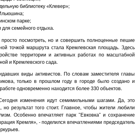
дельную библиотеку «Клевер»;
 Ильюшина;
инском парке;
 для семейного отдыха.
е просто посмотреть, но и совершить полноценные пешие
ьной точкой маршрута стала Кремлевская площадь. Здесь
тройстве территории и активных работах по масштабной
ной и Кремлевского сада.
идавших виды активистов. По словам заместителя главы
кова, только в прошлом году в городе было создано и
 работе одновременно находится более 330 объектов.
 Сегодня изменения идут семимильными шагами. Да, это
 но результат того стоит. Главное, чтобы жители любили
Уважаемые посетители сайта
лизм. Особенно впечатляет парк "Евковка" и сохранение
Мы рады приветствовать ва
аврация Кремля», - поделился впечатлениями председатель
на обновленном Интернет-
ркурьев.
ресурсе газеты «Красный
Надежда
Север», который, уверены,