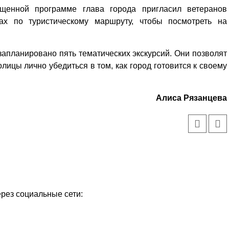
Кузьминская
щенной программе глава города пригласил ветеранов
главный
придется вам по душе, и вы
редактор
ах по туристическому маршруту, чтобы посмотреть на
обязательно добавите его в
свои закладки.
запланировано пять тематических экскурсий. Они позволят
лицы лично убедиться в том, как город готовится к своему
Алиса Рязанцева
ерез социальные сети: