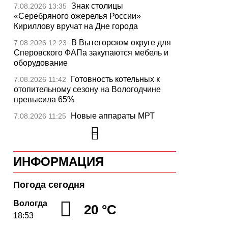
Знак столицы
7.08.2026 13:35
«Серебряного ожерелья России»
Кириллову вручат на Дне города
В Вытегорском округе для
7.08.2026 12:23
Сперовского ФАПа закупаются мебель и
оборудование
Готовность котельных к
7.08.2026 11:42
отопительному сезону на Вологодчине
превысила 65%
Новые аппараты МРТ
7.08.2026 11:25
установят в двух медучреждениях
Вологодской области
В Устюжне отметят 774-
7.08.2026 10:41
ИНФОРМАЦИЯ
летие города фестивалем кузнечного
мастерства
Погода сегодня
Вологодская область
7.08.2026 10:18
уверенно шагает в цифровое будущее
Вологда
20 °C
18:53
На Вологодчине подвели
7.08.2026 09:49
итоги XII областной Спартакиады