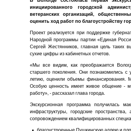
В Вологде состоялась первая экскурс
инициированного городской админист
ветеранских организаций, общественн
оценить ход работ по благоустройству гор
Проект реализуется при поддержке губерна
Народной программы партии «Единая Россия
Сергей Жестянников, главная цель таких в
сухие цифры из кабинетных отчетов.
«Мы все видим, как преображается Волог
старшего поколения. Они познакомились с 
летию, оценили объемы финансирования. М
Особую ценность имеет живое общение - м
работу», - рассказал глава города.
Экскурсионная программа получилась ма
инфраструктуры, городские пространства
сопровождением квалифицированных специал
благоустроенные Пушкинскую аллею и пл