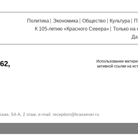
Политика
Экономика
Общество
Культура
П
К 105-летию «Красного Севера»
Только на 
Да
Использование матери
62,
активной ссылки на ис
кая, 54-А, 2 этаж, e-mail:
reception@krassever.ru