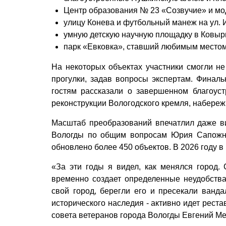
Центр образования № 23 «Созвучие» и мо
улицу Конева и футбольный манеж на ул.
умную детскую научную площадку в Ковыр
парк «Евковка», ставший любимым местом
На некоторых объектах участники смогли н
прогулки, задав вопросы экспертам. Финал
гостям рассказали о завершенном благоус
реконструкции Вологодского кремля, набереж
Масштаб преобразований впечатлил даже в
Вологды по общим вопросам Юрия Сапожни
обновлено более 450 объектов. В 2026 году в
«За эти годы я видел, как менялся город.
временно создает определенные неудобства,
свой город, берегли его и пресекали ванда
исторического наследия - активно идет рест
совета ветеранов города Вологды Евгений Ме