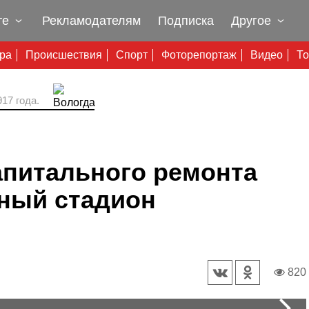
те
Рекламодателям
Подписка
Другое
ура
Происшествия
Спорт
Фоторепортаж
Видео
То
17 года.
апитального ремонта
ный стадион
820
N