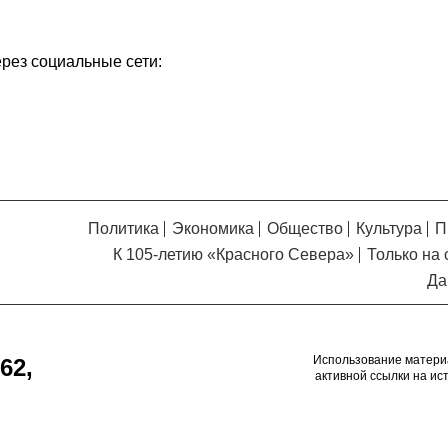
Кузьминская
главный
придется вам по душе, и вы
редактор
обязательно добавите его в
ерез социальные сети:
свои закладки.
Политика
Экономика
Общество
Культура
П
К 105-летию «Красного Севера»
Только на 
Да
Использование матери
62,
активной ссылки на ис