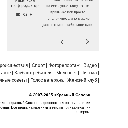
Ильинская
Помялов
Алчевска в Вологодской области
шеф-редактор
на боковушке. Кому-то это
привычно или просто
Сельские труженики
6.08.2026 16:20
ненапряжно, а мне тяжело
Тотемского округа получат жилье с
даже в комфортабельном купе.
правом выкупа за один процент
стоимости
Prev
Next
Детская футбольная
6.08.2026 15:42
секция ВоГУ получила поддержку РФС
Уникальный трейл и
6.08.2026 15:08
силовые шоу приготовили округа
роисшествия
Спорт
Фоторепортаж
Видео
Вологодчины ко Дню физкультурника
сайте
Клуб потребителя
Медсовет
Письма
Робот Макс на Госуслугах
6.08.2026 14:31
чные советы
Голос ветерана
Женский клуб
поможет вологжанам оформить выплату
на первоклассника
© 2007-2025 «Красный Север»
Вологодская область
6.08.2026 14:00
подтвердила курс на полное обеспечение
алов «Красный Север» разрешено только при наличии
точник. Все права на картинки и тексты принадлежат их
лесовосстановления семенным
авторам.
материалом
Телемедицинские
6.08.2026 13:28