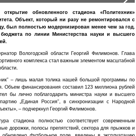
 открытие обновленного стадиона «Политехник»
тета. Объект, который ни разу не ремонтировался с
ду, был полностью модернизирован менее чем за год.
 бюджета по линии Министерства науки и высшего
ей.
ернатор Вологодской области Георгий Филимонов. Глава
спортивного комплекса стал важным элементом масштабной
области.
хник" – лишь малая толика нашей большой программы по
ия. Объем финансирования составил 123 миллиона рублей
отел бы лично поблагодарить министра науки и высшего
партию „Единая Россия", в синхронизации с Народной
ъекты», – подчеркнул Георгий Филимонов.
тура стадиона полностью соответствует современным
вые дорожки, полосы препятствий, сектора для прыжков и
 обновлено футбольное поле, введены в эксплуатацию