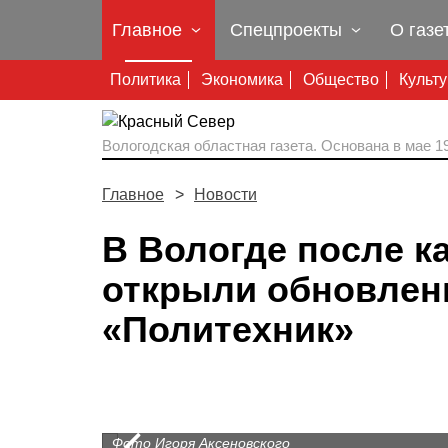
Главное
Спецпроекты
О газе
Политика
Экономика
Общество
Культ
Вологодская областная газета.
Основана в мае 19
Главное
Новости
В Вологде после к
открыли обновлен
«Политехник»
Prev
Фото Игоря Аксеновского