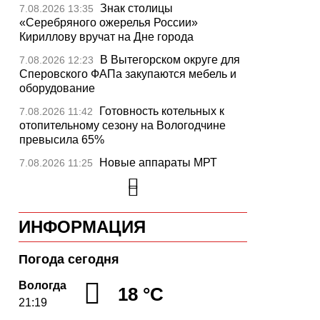
Знак столицы
7.08.2026 13:35
«Серебряного ожерелья России»
Кириллову вручат на Дне города
В Вытегорском округе для
7.08.2026 12:23
Сперовского ФАПа закупаются мебель и
оборудование
Готовность котельных к
7.08.2026 11:42
отопительному сезону на Вологодчине
превысила 65%
Новые аппараты МРТ
7.08.2026 11:25
установят в двух медучреждениях
Вологодской области
В Устюжне отметят 774-
7.08.2026 10:41
ИНФОРМАЦИЯ
летие города фестивалем кузнечного
мастерства
Погода сегодня
Вологодская область
7.08.2026 10:18
уверенно шагает в цифровое будущее
Вологда
18 °C
21:19
На Вологодчине подвели
7.08.2026 09:49
итоги XII областной Спартакиады