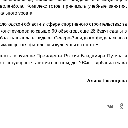
волейбола. Комплекс готов принимать учебные занятия,
ального уровня.
логодской области в сфере спортивного строительства: за
еконструировано свыше 90 объектов, еще 26 будут сданы в
 область вышла в лидеры Северо-Западного федерального
анимающегося физической культурой и спортом.
лнить поручение Президента России Владимира Путина и
 в регулярные занятия спортом, до 70%», – добавил глава
Алиса Рязанцева
Уважаемые посетители сайта
Мы рады приветствовать ва
на обновленном Интернет-
ресурсе газеты «Красный
Надежда
Север», который, уверены,