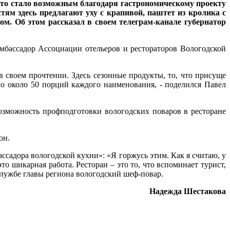
Это стало возможным благодаря гастрономическому проекту
тям здесь предлагают уху с крапивой, паштет из кролика с
м. Об этом рассказал в своем телеграм-канале губернатор
мбассадор Ассоциации отельеров и рестораторов Вологодской
в своем прочтении. Здесь сезонные продукты, то, что присуще
о около 50 порций каждого наименования, - поделился Павел
озможность профподготовки вологодских поваров в ресторане
он.
садора вологодской кухни»: «Я горжусь этим. Как я считаю, у
о шикарная работа. Ресторан – это то, что вспоминает турист,
службе главы региона вологодский шеф-повар.
Надежда Шестакова