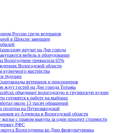
ионом России среди ветеранов
жной в Шексне завершен
 юбилей
Кириллову вручат на Дне города
акупаются мебель и оборудование
 на Вологодчине превысила 65%
ждениях Вологодской области
м кузнечного мастерства
ое будущее
Спартакиады ветеранов и пенсионеров
в ждут гостей на Дне города Тотьмы
 колёсах объединит вологодскую и грузинскую кухню
и готовятся к работе на выборах
аботал около 13 тысяч обращений
о полотна на Петрозаводской
ьников из Алчевска в Вологодской области
 жилье с правом выкупа за один процент стоимости
ддержку РФС
 округа Вологодчины ко Дню физкультурника