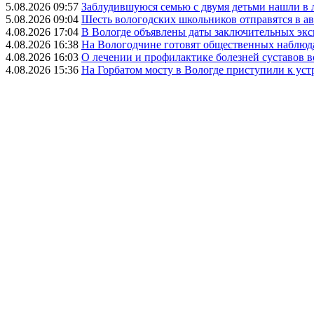
5.08.2026 09:57
Заблудившуюся семью с двумя детьми нашли в 
5.08.2026 09:04
Шесть вологодских школьников отправятся в а
4.08.2026 17:04
В Вологде объявлены даты заключительных эк
4.08.2026 16:38
На Вологодчине готовят общественных наблюд
4.08.2026 16:03
О лечении и профилактике болезней суставов 
4.08.2026 15:36
На Горбатом мосту в Вологде приступили к уст