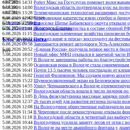
+0.7588
6.08.2026 14:31
Робот Макс на Госуслугах поможет вологжанам
94.8366
6.08.2026 14:00
Вологодская область подтвердила курс на пол
+0.7781
6.08.2026 13:28
Телемедицинские технологии расширяют досту
6.08.2026 12:42
Череповецкие каратисты взяли серебро и бронзу
Курс валют на 08.08.2026
6.08.2026 12:09
В поселке Щепье Бабаевского округа открыли 
6.08.2026 11:44
Вологодская шахматистка в составе сборной РФ
6.08.2026 11:15
Вологодские племенные хозяйства произвели бо
6.08.2026 10:32
Путь «из варяг в персы» воссоздадут на фестив
Блог журналиста
6.08.2026 09:58
Завершается ремонт автодороги Усть-Алексеев
5.08.2026 20:52
«Единая Россия» получила первое место в бюлл
Prev
5.08.2026 18:03
Новый офис МФЦ открылся в заречной части 
5.08.2026 17:17
В Вологде завершены работы по благоустройств
5.08.2026 16:50
Осановская роща в Вологде стала современным
5.08.2026 16:41
Почти 13,5 тысячи человек пострадали от клеще
5.08.2026 16:02
Георгий Филимонов: Мы создаем новую архитек
5.08.2026 15:22
Шумоизоляционный экран на Белозерском шосс
5.08.2026 14:55
Улицу Чернышевского в Вологде отремонтируют
5.08.2026 13:47
Вологодская область вошла в число лидеров по
5.08.2026 13:05
В День физкультурника массовые зарядки прой
5.08.2026 12:37
26 тысяч идей для развития региона подали вол
5.08.2026 12:08
На Вологодчине общественные наблюдатели на
5.08.2026 11:34
В Череповце после реконструкции открыли фон
5.08.2026 11:18
В Вологодской области в четвертый раз выберу
5.08.2026 10:44
Вологодчина усилила защиту лесов от огня с во
5.08.2026 10:20
В Вологде на месте аварийного фонтана у драмт