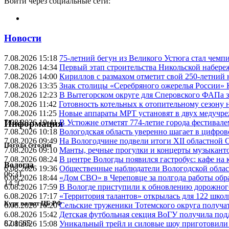
Войти через социальные сети:
Новости
7.08.2026 15:18
75-летний бегун из Великого Устюга стал чемп
7.08.2026 14:34
Первый этап строительства Никольской набере
7.08.2026 14:00
Кириллов с размахом отметит свой 250-летний
7.08.2026 13:35
Знак столицы «Серебряного ожерелья России» 
7.08.2026 12:23
В Вытегорском округе для Сперовского ФАПа з
7.08.2026 11:42
Готовность котельных к отопительному сезону
7.08.2026 11:25
Новые аппараты МРТ установят в двух медучре
7.08.2026 10:41
В Устюжне отметят 774-летие города фестивале
Информация
7.08.2026 10:18
Вологодская область уверенно шагает в цифров
7.08.2026 09:49
На Вологодчине подвели итоги XII областной 
Погода сегодня
7.08.2026 09:10
Манты, речные прогулки и концерты музыканто
7.08.2026 08:24
В центре Вологды появился гастробус: кафе на
Вологда
6.08.2026 19:36
Общественные наблюдатели Вологодской област
06:31
6.08.2026 18:44
«Дом СВО» в Череповце за полгода работы обр
14 °C
6.08.2026 17:59
В Вологде приступили к обновлению дорожног
6.08.2026 17:17
«Территория талантов» открылась для 122 школ
Курс валют ЦБ РФ
6.08.2026 16:20
Сельские труженики Тотемского округа получат
6.08.2026 15:42
Детская футбольная секция ВоГУ получила по
82.1665
6.08.2026 15:08
Уникальный трейл и силовые шоу приготовили