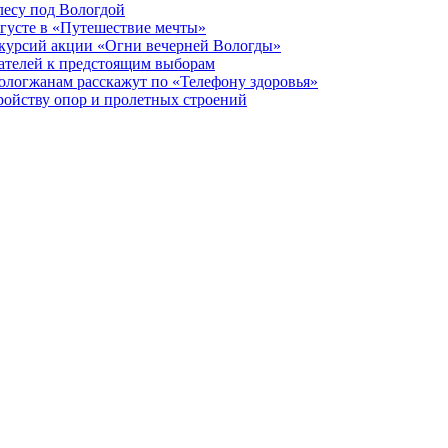
лесу под Вологдой
вгусте в «Путешествие мечты»
скурсий акции «Огни вечерней Вологды»
ателей к предстоящим выборам
вологжанам расскажут по «Телефону здоровья»
ройству опор и пролетных строений