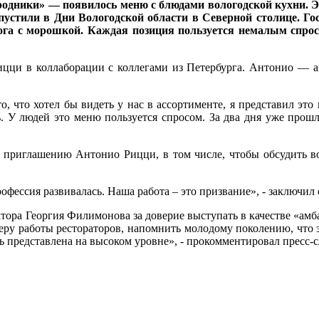
одники» — появилось меню с блюдами вологодской кухни. 
пустили в Дни Вологодской области в Северной столице. Гос
ога с морошкой. Каждая позиция пользуется немалым спросо
цци в коллаборации с коллегами из Петербурга. Антонио — а
, что хотел бы видеть у нас в ассортименте, я представил это 
. У людей это меню пользуется спросом. За два дня уже прошл
о приглашению Антонио Рицци, в том числе, чтобы обсудить в
офессия развивалась. Наша работа – это призвание», - заключил 
ра Георгия Филимонова за доверие выступать в качестве «амбас
ру работы рестораторов, напомнить молодому поколению, что эт
ь представлена на высоком уровне», - прокомментировал пресс-