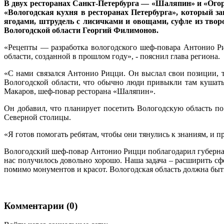
В двух ресторанах Санкт-Петербурга — «Шаляпин» и «Огор
«Вологодская кухня в ресторанах Петербурга», который за
ягодами, штрудель с лисичками и овощами, суфле из твор
Вологодской области Георгий Филимонов.
«Рецепты — разработка вологодского шеф-повара Антонио Ри
области, созданной в прошлом году», - пояснил глава региона.
«С нами связался Антонио Рицци. Он выслал свои позиции, то
Вологодской области, что обычно люди привыкли там кушать
Макаров, шеф-повар ресторана «Шаляпин».
Он добавил, что планирует посетить Вологодскую область п
Северной столицы.
«Я готов помогать ребятам, чтобы они тянулись к знаниям, и пр
Вологодский шеф-повар Антонио Рицци поблагодарил губернато
нас получилось довольно хорошо. Наша задача – расширить сфе
помимо монументов и красот. Вологодская область должна быт
Комментарии (0)