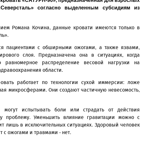
кровать «САТУРН-90», предназначенная для взрослых
«Северсталь» согласно выделенным субсидиям из
ием Романа Кочина, данные кровати имеются только в
ль».
тся пациентами с обширными ожогами, а также язвами,
ового слоя. Предназначена она в ситуациях, когда
о равномерное распределение весовой нагрузки на
 здравоохранения области.
овать работает по технологии сухой иммерсии: ложе
нная микросферами. Они создают частичную невесомость,
, могут испытывать боли или страдать от действия
ту проблему. Уменьшить влияние гравитации можно с
ит лишь в исключительных ситуациях. Здоровый человек
т с ожогами и травмами - нет.