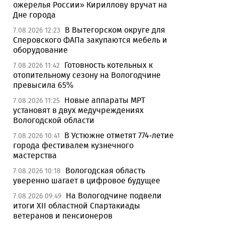
ожерелья России» Кириллову вручат на
Дне города
В Вытегорском округе для
7.08.2026 12:23
Сперовского ФАПа закупаются мебель и
оборудование
Готовность котельных к
7.08.2026 11:42
отопительному сезону на Вологодчине
превысила 65%
Новые аппараты МРТ
7.08.2026 11:25
установят в двух медучреждениях
Вологодской области
В Устюжне отметят 774-летие
7.08.2026 10:41
города фестивалем кузнечного
мастерства
Вологодская область
7.08.2026 10:18
уверенно шагает в цифровое будущее
На Вологодчине подвели
7.08.2026 09:49
итоги XII областной Спартакиады
ветеранов и пенсионеров