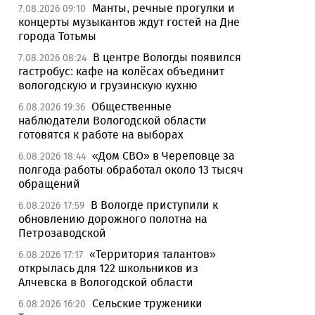
Манты, речные прогулки и
7.08.2026 09:10
концерты музыкантов ждут гостей на Дне
города Тотьмы
В центре Вологды появился
7.08.2026 08:24
гастробус: кафе на колёсах объединит
вологодскую и грузинскую кухню
Общественные
6.08.2026 19:36
наблюдатели Вологодской области
готовятся к работе на выборах
«Дом СВО» в Череповце за
6.08.2026 18:44
полгода работы обработал около 13 тысяч
обращений
В Вологде приступили к
6.08.2026 17:59
обновлению дорожного полотна на
Петрозаводской
«Территория талантов»
6.08.2026 17:17
открылась для 122 школьников из
Алчевска в Вологодской области
Сельские труженики
6.08.2026 16:20