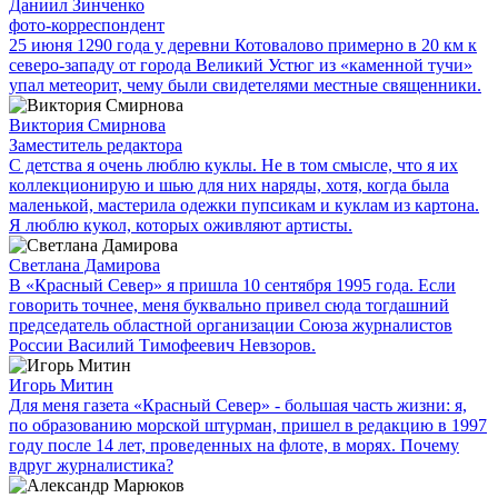
Даниил Зинченко
фото-корреспондент
25 июня 1290 года у деревни Котовалово примерно в 20 км к
северо-западу от города Великий Устюг из «каменной тучи»
упал метеорит, чему были свидетелями местные священники.
Виктория Смирнова
Заместитель редактора
С детства я очень люблю куклы. Не в том смысле, что я их
коллекционирую и шью для них наряды, хотя, когда была
маленькой, мастерила одежки пупсикам и куклам из картона.
Я люблю кукол, которых оживляют артисты.
Светлана Дамирова
В «Красный Север» я пришла 10 сентября 1995 года. Если
говорить точнее, меня буквально привел сюда тогдашний
председатель областной организации Союза журналистов
России Василий Тимофеевич Невзоров.
Игорь Митин
Для меня газета «Красный Север» - большая часть жизни: я,
по образованию морской штурман, пришел в редакцию в 1997
году после 14 лет, проведенных на флоте, в морях. Почему
вдруг журналистика?