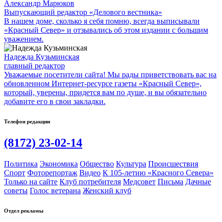
Александр Марюков
Выпускающий редактор «Делового вестника»
В нашем доме, сколько я себя помню, всегда выписывали
«Красный Север» и отзывались об этом издании с большим
уважением.
Надежда Кузьминская
главный редактор
Уважаемые посетители сайта! Мы рады приветствовать вас на
обновленном Интернет-ресурсе газеты «Красный Север»,
который, уверены, придется вам по душе, и вы обязательно
добавите его в свои закладки.
Телефон редакции
(8172) 23-02-14
Политика
Экономика
Общество
Культура
Происшествия
Спорт
Фоторепортаж
Видео
К 105-летию «Красного Севера»
Только на сайте
Клуб потребителя
Медсовет
Письма
Дачные
советы
Голос ветерана
Женский клуб
Отдел рекламы