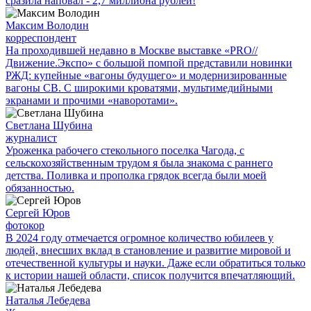
сразила наповал - 2,7 миллиона рублей!
Максим Володин
корреспондент
На проходившей недавно в Мос­кве выставке «PRO//
Движение.Экспо» с большой помпой представили новинки
РЖД: купейные «вагоны будущего» и модернизированные
вагоны СВ. С широкими кроватями, мультимедийными
экранами и прочими «наворотами».
Светлана Шубина
журналист
Уроженка рабочего стекольного поселка Чагода, с
сельскохозяйственным трудом я была знакома с раннего
детства. Поливка и прополка грядок всегда были моей
обязанностью.
Сергей Юров
фотокор
В 2024 году отмечается огромное количество юбилеев у
людей, внесших вклад в становление и развитие мировой и
отечественной культуры и науки. Даже если обратиться только
к истории нашей области, список получится впечатляющий.
Наталья Лебедева