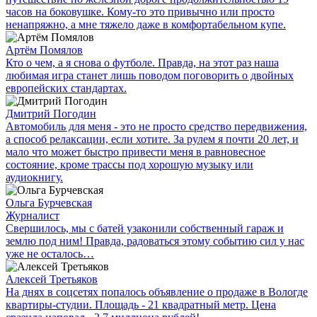
часов на боковушке. Кому-то это привычно или просто
ненапряжно, а мне тяжело даже в комфортабельном купе.
Артём Помялов
Кто о чем, а я снова о футболе. Правда, на этот раз наша
любимая игра станет лишь поводом поговорить о двойных
европейских стандартах.
Дмитрий Погодин
Автомобиль для меня - это не просто средство передвижения,
а способ релаксации, если хотите. За рулем я почти 20 лет, и
мало что может быстро привести меня в равновесное
состояние, кроме трассы под хорошую музыку или
аудиокнигу.
Ольга Бурчевская
Журналист
Свершилось, мы с батей узаконили собственный гараж и
землю под ним! Правда, радоваться этому событию сил у нас
уже не осталось…
Алексей Третьяков
На днях в соцсетях попалось объявление о продаже в Вологде
квартиры-студии. Площадь - 21 квадратный метр. Цена