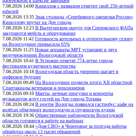
набережной в Шексне завершен
7.08.2026 14:00
Кириллов с размахом отметит свой 250-летний
юбилей
7.08.2026 13:35
Знак столицы «Серебряного ожерелья России»
Кириллову вручат на Дне города
7.08.2026 12:23
В Вытегорском округе для Сперовского ФАПа
закупаются мебель и оборудование
7.08.2026 11:42
Готовность котельных к отопительному сезону
на Вологодчине превысила 65%
7.08.2026 11:25
Новые аппараты МРТ установят в двух
медучреждениях Вологодской области
7.08.2026 10:41
В Устюжне отметят 774-летие города
фестивалем кузнечного мастерства
7.08.2026 10:18
Вологодская область уверенно шагает в
цифровое будущее
7.08.2026 09:49
На Вологодчине подвели итоги XII областной
Спартакиады ветеранов и пенсионеров
7.08.2026 09:10
Манты, речные прогулки и концерты
музыкантов ждут гостей на Дне города Тотьмы
7.08.2026 08:24
В центре Вологды появился гастробус: кафе на
колёсах объединит вологодскую и грузинскую кухню
6.08.2026 19:36
Общественные наблюдатели Вологодской
области готовятся к работе на выборах
6.08.2026 18:44
«Дом СВО» в Череповце за полгода работы
обработал около 13 тысяч обращений