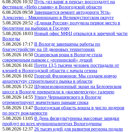
6.08.2026 10:32
Путь «из варяг в персы» воссоздадут на
фестивале «Небо славян» в Вологодской области
6.08.2026 09:58
Завершается ремонт автодороги Усть-
Алексеево – Мякинницыно в Великоустюгском округе
5.08.2026 20:52
«Единая Россия» получила первое место в
бюллетене на выборах в Госдуму
5.08.2026 18:03
Новый офис МФЦ открылся в заречной части
Вологды
5.08.2026 17:17
В Вологде завершены работы по
благоустройству на 18 дворовых территориях
5.08.2026 16:50
Осановская роща в Вологде стала
современным парком с «есенинской» душой
5.08.2026 16:41
Почти 13,5 тысячи человек пострадали от
клещей в Вологодской области с начала сезона
5.08.2026 16:02
Георгий Филимонов: Мы создаем новую
архитектуру строительного рынка в области
5.08.2026 15:22
Шумоизоляционный экран на Белозерском
шоссе в Вологде превратили в «космическую» галерею
5.08.2026 14:55
Улицу Чернышевского в Вологде
отремонтируют значительно раньше срока
5.08.2026 13:47
Вологодская область вошла в число лидеров
по росту рождаемости
5.08.2026 13:05
В День физкультурника массовые зарядки
пройдут во всех муниципалитетах Вологодчины
5.08.2026 12:37
26 тысяч идей для развития региона подали