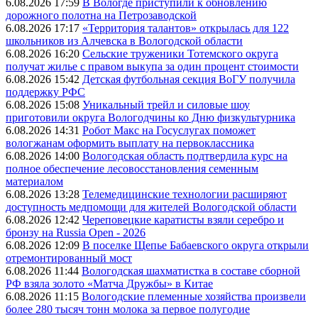
6.08.2026 17:59
В Вологде приступили к обновлению
дорожного полотна на Петрозаводской
6.08.2026 17:17
«Территория талантов» открылась для 122
школьников из Алчевска в Вологодской области
6.08.2026 16:20
Сельские труженики Тотемского округа
получат жилье с правом выкупа за один процент стоимости
6.08.2026 15:42
Детская футбольная секция ВоГУ получила
поддержку РФС
6.08.2026 15:08
Уникальный трейл и силовые шоу
приготовили округа Вологодчины ко Дню физкультурника
6.08.2026 14:31
Робот Макс на Госуслугах поможет
вологжанам оформить выплату на первоклассника
6.08.2026 14:00
Вологодская область подтвердила курс на
полное обеспечение лесовосстановления семенным
материалом
6.08.2026 13:28
Телемедицинские технологии расширяют
доступность медпомощи для жителей Вологодской области
6.08.2026 12:42
Череповецкие каратисты взяли серебро и
бронзу на Russia Open - 2026
6.08.2026 12:09
В поселке Щепье Бабаевского округа открыли
отремонтированный мост
6.08.2026 11:44
Вологодская шахматистка в составе сборной
РФ взяла золото «Матча Дружбы» в Китае
6.08.2026 11:15
Вологодские племенные хозяйства произвели
более 280 тысяч тонн молока за первое полугодие