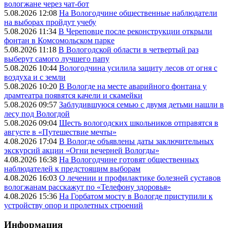
вологжане через чат-бот
5.08.2026 12:08
На Вологодчине общественные наблюдатели
на выборах пройдут учебу
5.08.2026 11:34
В Череповце после реконструкции открыли
фонтан в Комсомольском парке
5.08.2026 11:18
В Вологодской области в четвертый раз
выберут самого лучшего папу
5.08.2026 10:44
Вологодчина усилила защиту лесов от огня с
воздуха и с земли
5.08.2026 10:20
В Вологде на месте аварийного фонтана у
драмтеатра появятся качели и скамейки
5.08.2026 09:57
Заблудившуюся семью с двумя детьми нашли в
лесу под Вологдой
5.08.2026 09:04
Шесть вологодских школьников отправятся в
августе в «Путешествие мечты»
4.08.2026 17:04
В Вологде объявлены даты заключительных
экскурсий акции «Огни вечерней Вологды»
4.08.2026 16:38
На Вологодчине готовят общественных
наблюдателей к предстоящим выборам
4.08.2026 16:03
О лечении и профилактике болезней суставов
вологжанам расскажут по «Телефону здоровья»
4.08.2026 15:36
На Горбатом мосту в Вологде приступили к
устройству опор и пролетных строений
Информация