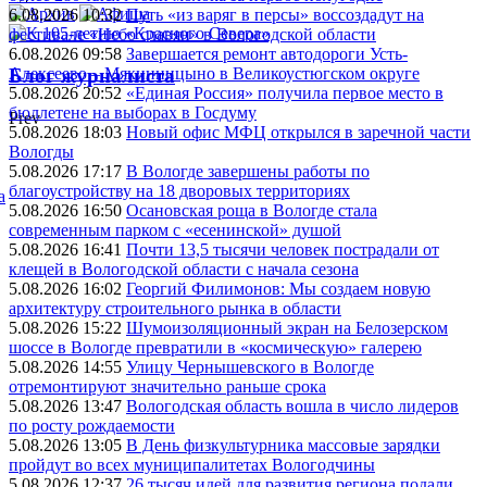
6.08.2026 10:32
Путь «из варяг в персы» воссоздадут на
фестивале «Небо славян» в Вологодской области
6.08.2026 09:58
Завершается ремонт автодороги Усть-
Алексеево – Мякинницыно в Великоустюгском округе
Блог журналиста
5.08.2026 20:52
«Единая Россия» получила первое место в
бюллетене на выборах в Госдуму
Prev
5.08.2026 18:03
Новый офис МФЦ открылся в заречной части
Вологды
5.08.2026 17:17
В Вологде завершены работы по
благоустройству на 18 дворовых территориях
а
5.08.2026 16:50
Осановская роща в Вологде стала
современным парком с «есенинской» душой
5.08.2026 16:41
Почти 13,5 тысячи человек пострадали от
клещей в Вологодской области с начала сезона
5.08.2026 16:02
Георгий Филимонов: Мы создаем новую
архитектуру строительного рынка в области
5.08.2026 15:22
Шумоизоляционный экран на Белозерском
шоссе в Вологде превратили в «космическую» галерею
5.08.2026 14:55
Улицу Чернышевского в Вологде
отремонтируют значительно раньше срока
5.08.2026 13:47
Вологодская область вошла в число лидеров
по росту рождаемости
5.08.2026 13:05
В День физкультурника массовые зарядки
пройдут во всех муниципалитетах Вологодчины
5.08.2026 12:37
26 тысяч идей для развития региона подали