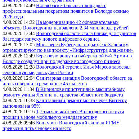
4.08.2026 14:49
Новая баскетбольная площадка с
профессиональным покрытием появится в Вологде осенью
2026 года
4.08.2026 14:22
На модернизацию 42 образовательных
объектов Вологодчины направлено 2,34 миллиарда рублей
4.08.2026 13:44
Вологодская область стала ближе для туристов
благодаря запуску нового цифрового сервиса
4.08.2026 13:05
Мост через Кубену на подъезде к Харовску
отремонтируют по нацпроекту «Инфраструктура для жизни»
4.08.2026 12:49
Березовую рощу на набережной 6-й Армии в
Вологде создадут при поддержке вологодского бизнеса
4.08.2026 12:28
Вологодский стрелок Илья Марсов завоевал
серебряную медаль кубка России
4.08.2026 12:04
Санитарная авиация Вологодской области за
ко
июль совершила рекордные 45 вылетов
4.08.2026 11:34
В Кириллове приступили к масштабному
ремонту улицы Ленина на средства областного бюджета
4.08.2026 10:38
Капитальный ремонт моста через Вытегру
выполнен на 95%
4.08.2026 10:16
1,7 тысячи жителей Вологодского округа
прошли в июле мобильную меддиагностику
4.08.2026 09:46
Конкурс в Вологодский филиал ЯГМУ
превысил пять человек на место