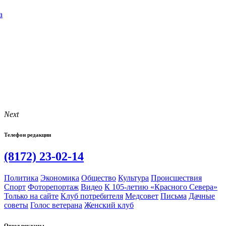
а
Next
Телефон редакции
(8172) 23-02-14
Политика
Экономика
Общество
Культура
Происшествия
Спорт
Фоторепортаж
Видео
К 105-летию «Красного Севера»
Только на сайте
Клуб потребителя
Медсовет
Письма
Дачные
советы
Голос ветерана
Женский клуб
Отдел рекламы