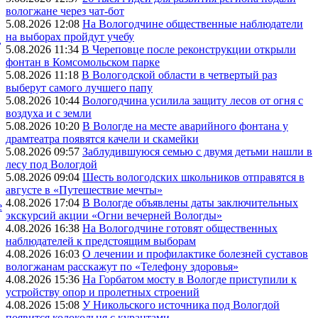
вологжане через чат-бот
5.08.2026 12:08
На Вологодчине общественные наблюдатели
на выборах пройдут учебу
,
5.08.2026 11:34
В Череповце после реконструкции открыли
фонтан в Комсомольском парке
5.08.2026 11:18
В Вологодской области в четвертый раз
выберут самого лучшего папу
5.08.2026 10:44
Вологодчина усилила защиту лесов от огня с
воздуха и с земли
5.08.2026 10:20
В Вологде на месте аварийного фонтана у
драмтеатра появятся качели и скамейки
5.08.2026 09:57
Заблудившуюся семью с двумя детьми нашли в
лесу под Вологдой
5.08.2026 09:04
Шесть вологодских школьников отправятся в
августе в «Путешествие мечты»
4.08.2026 17:04
В Вологде объявлены даты заключительных
е
экскурсий акции «Огни вечерней Вологды»
4.08.2026 16:38
На Вологодчине готовят общественных
наблюдателей к предстоящим выборам
4.08.2026 16:03
О лечении и профилактике болезней суставов
вологжанам расскажут по «Телефону здоровья»
4.08.2026 15:36
На Горбатом мосту в Вологде приступили к
устройству опор и пролетных строений
4.08.2026 15:08
У Никольского источника под Вологдой
появится колокольня с курантами