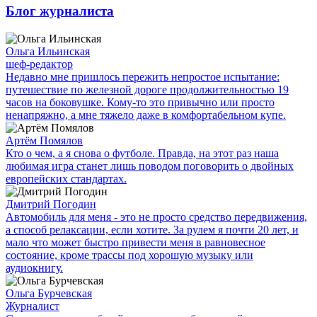
Блог журналиста
Ольга Ильинская
шеф-редактор
Недавно мне пришлось пережить непростое испытание:
путешествие по железной дороге продолжительностью 19
часов на боковушке. Кому-то это привычно или просто
ненапряжно, а мне тяжело даже в комфортабельном купе.
Артём Помялов
Кто о чем, а я снова о футболе. Правда, на этот раз наша
любимая игра станет лишь поводом поговорить о двойных
европейских стандартах.
Дмитрий Погодин
Автомобиль для меня - это не просто средство передвижения,
а способ релаксации, если хотите. За рулем я почти 20 лет, и
мало что может быстро привести меня в равновесное
состояние, кроме трассы под хорошую музыку или
аудиокнигу.
Ольга Бурчевская
Журналист