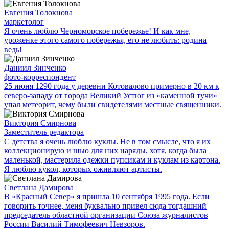
Евгения Толокнова
маркетолог
Я очень люблю Черноморское побережье! И как мне,
уроженке этого самого побережья, его не любить: родина
ведь!
Даниил Зинченко
фото-корреспондент
25 июня 1290 года у деревни Котовалово примерно в 20 км к
северо-западу от города Великий Устюг из «каменной тучи»
упал метеорит, чему были свидетелями местные священники.
Виктория Смирнова
Заместитель редактора
С детства я очень люблю куклы. Не в том смысле, что я их
коллекционирую и шью для них наряды, хотя, когда была
маленькой, мастерила одежки пупсикам и куклам из картона.
Я люблю кукол, которых оживляют артисты.
Светлана Дамирова
В «Красный Север» я пришла 10 сентября 1995 года. Если
говорить точнее, меня буквально привел сюда тогдашний
председатель областной организации Союза журналистов
России Василий Тимофеевич Невзоров.