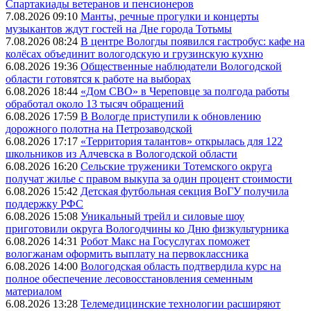
Спартакиады ветеранов и пенсионеров
7.08.2026 09:10
Манты, речные прогулки и концерты
музыкантов ждут гостей на Дне города Тотьмы
7.08.2026 08:24
В центре Вологды появился гастробус: кафе на
колёсах объединит вологодскую и грузинскую кухню
6.08.2026 19:36
Общественные наблюдатели Вологодской
области готовятся к работе на выборах
6.08.2026 18:44
«Дом СВО» в Череповце за полгода работы
обработал около 13 тысяч обращений
6.08.2026 17:59
В Вологде приступили к обновлению
дорожного полотна на Петрозаводской
6.08.2026 17:17
«Территория талантов» открылась для 122
школьников из Алчевска в Вологодской области
6.08.2026 16:20
Сельские труженики Тотемского округа
получат жилье с правом выкупа за один процент стоимости
6.08.2026 15:42
Детская футбольная секция ВоГУ получила
поддержку РФС
6.08.2026 15:08
Уникальный трейл и силовые шоу
приготовили округа Вологодчины ко Дню физкультурника
6.08.2026 14:31
Робот Макс на Госуслугах поможет
вологжанам оформить выплату на первоклассника
6.08.2026 14:00
Вологодская область подтвердила курс на
полное обеспечение лесовосстановления семенным
материалом
6.08.2026 13:28
Телемедицинские технологии расширяют