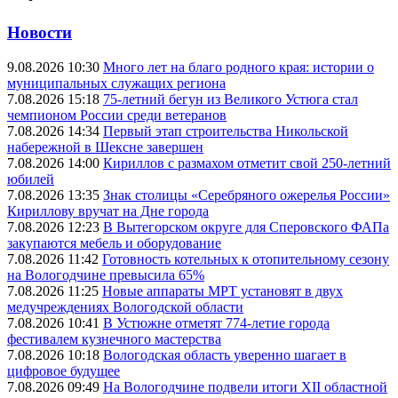
Новости
9.08.2026 10:30
Много лет на благо родного края: истории о
муниципальных служащих региона
7.08.2026 15:18
75-летний бегун из Великого Устюга стал
чемпионом России среди ветеранов
7.08.2026 14:34
Первый этап строительства Никольской
набережной в Шексне завершен
7.08.2026 14:00
Кириллов с размахом отметит свой 250-летний
юбилей
7.08.2026 13:35
Знак столицы «Серебряного ожерелья России»
Кириллову вручат на Дне города
7.08.2026 12:23
В Вытегорском округе для Сперовского ФАПа
закупаются мебель и оборудование
7.08.2026 11:42
Готовность котельных к отопительному сезону
на Вологодчине превысила 65%
7.08.2026 11:25
Новые аппараты МРТ установят в двух
медучреждениях Вологодской области
7.08.2026 10:41
В Устюжне отметят 774-летие города
фестивалем кузнечного мастерства
7.08.2026 10:18
Вологодская область уверенно шагает в
цифровое будущее
7.08.2026 09:49
На Вологодчине подвели итоги XII областной