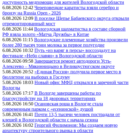
доступность медпомощи для жителей Вологодской области
6.08.2026 12:42
Череповецкие каратисты взяли серебро и
бронзу на Russia Open - 2026
6.08.2026 12:09
В поселке Щепье Бабаевского округа открыли
отремонтированный мост
6.08.2026 11:44
Вологодская шахматистка в составе сборной
РФ взяла золото «Матча Дружбы» в Китае
6.08.2026 11:15
Вологодские племенные хозяйства произвели
более 280 тысяч тонн молока за первое полугодие
6.08.2026 10:32
Путь «из варяг в персы» воссоздадут на
фестивале «Небо славян» в Вологодской области
6.08.2026 09:58
Завершается ремонт автодороги Усть-
Алексеево – Мякинницыно в Великоустюгском округе
5.08.2026 20:52
«Единая Россия» получила первое место в
бюллетене на выборах в Госдуму
5.08.2026 18:03
Новый офис МФЦ открылся в заречной части
Вологды
5.08.2026 17:17
В Вологде завершены работы по
благоустройству на 18 дворовых территориях
5.08.2026 16:50
Осановская роща в Вологде стала
современным парком с «есенинской» душой
5.08.2026 16:41
Почти 13,5 тысячи человек пострадали от
клещей в Вологодской области с начала сезона
5.08.2026 16:02
Георгий Филимонов: Мы создаем новую
архитектуру строительного рынка в области