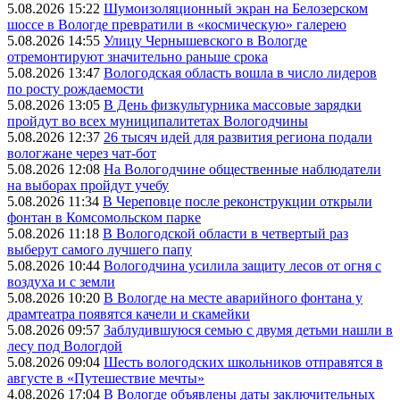
5.08.2026 15:22
Шумоизоляционный экран на Белозерском
шоссе в Вологде превратили в «космическую» галерею
5.08.2026 14:55
Улицу Чернышевского в Вологде
отремонтируют значительно раньше срока
5.08.2026 13:47
Вологодская область вошла в число лидеров
по росту рождаемости
5.08.2026 13:05
В День физкультурника массовые зарядки
пройдут во всех муниципалитетах Вологодчины
5.08.2026 12:37
26 тысяч идей для развития региона подали
вологжане через чат-бот
5.08.2026 12:08
На Вологодчине общественные наблюдатели
на выборах пройдут учебу
5.08.2026 11:34
В Череповце после реконструкции открыли
фонтан в Комсомольском парке
5.08.2026 11:18
В Вологодской области в четвертый раз
выберут самого лучшего папу
5.08.2026 10:44
Вологодчина усилила защиту лесов от огня с
воздуха и с земли
5.08.2026 10:20
В Вологде на месте аварийного фонтана у
драмтеатра появятся качели и скамейки
5.08.2026 09:57
Заблудившуюся семью с двумя детьми нашли в
лесу под Вологдой
5.08.2026 09:04
Шесть вологодских школьников отправятся в
августе в «Путешествие мечты»
4.08.2026 17:04
В Вологде объявлены даты заключительных