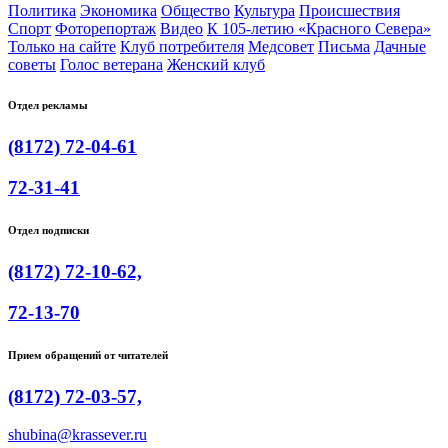
Политика
Экономика
Общество
Культура
Происшествия
Спорт
Фоторепортаж
Видео
К 105-летию «Красного Севера»
Только на сайте
Клуб потребителя
Медсовет
Письма
Дачные
советы
Голос ветерана
Женский клуб
Отдел рекламы
(8172) 72-04-61
72-31-41
Отдел подписки
(8172) 72-10-62,
72-13-70
Прием обращений от читателей
(8172) 72-03-57,
shubina@krassever.ru