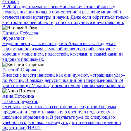
фотокор
В 2024 году отмечается огромное количество юбилеев у
людей, внесших вклад в становление и развитие мировой и
отечественной культуры и науки. Даже если обратиться только
к истории нашей области, список получится впечатляющий.
Наталья Лебедева
Журналист
Недавно вернулась из поездки в Архангельск. Подруга с
гордостью показывала мне обновленную набережную с
хорошим мощением, подсветкой, качелями и скамейками на
видовых площадках.
Евгений Стариков
Киевские власти нанесли, как они думают, «страшный удар»
по России. В рамках дерусификации они переименовали 29
улиц столицы Украины, носящих «неправильные» названия.
Анна Потехина
главный редактор
Осенью сразу несколько сенаторов и депутатов Госдумы
предложили вернуть начальную военную подготовку в
школьное образование. В результате уже со следующего
учебного года в школах введут курс по начальной военной
подготовке (НВП).