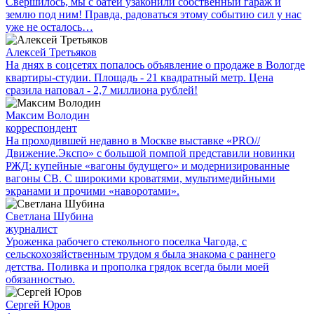
Свершилось, мы с батей узаконили собственный гараж и
землю под ним! Правда, радоваться этому событию сил у нас
уже не осталось…
Алексей Третьяков
На днях в соцсетях попалось объявление о продаже в Вологде
квартиры-студии. Площадь - 21 квадратный метр. Цена
сразила наповал - 2,7 миллиона рублей!
Максим Володин
корреспондент
На проходившей недавно в Мос­кве выставке «PRO//
Движение.Экспо» с большой помпой представили новинки
РЖД: купейные «вагоны будущего» и модернизированные
вагоны СВ. С широкими кроватями, мультимедийными
экранами и прочими «наворотами».
Светлана Шубина
журналист
Уроженка рабочего стекольного поселка Чагода, с
сельскохозяйственным трудом я была знакома с раннего
детства. Поливка и прополка грядок всегда были моей
обязанностью.
Сергей Юров