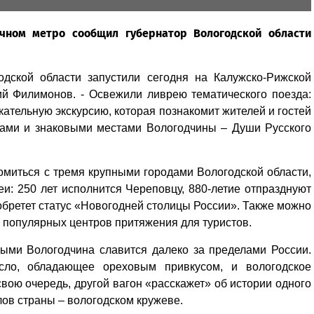
ичном метро сообщил губернатор Вологодской области
дской области запустили сегодня на Калужско-Рижской
гий Филимонов. - Освежили ливрею тематического поезда:
кательную экскурсию, которая познакомит жителей и гостей
лами и знаковыми местами Вологодчины – Души Русского
омиться с тремя крупными городами Вологодской области,
и: 250 лет исполнится Череповцу, 880-летие отпразднуют
, обретет статус «Новогодней столицы России». Также можно
з популярных центров притяжения для туристов.
рыми Вологодчина славится далеко за пределами России.
сло, обладающее ореховым привкусом, и вологодское
свою очередь, другой вагон «расскажет» об истории одного
ов страны – вологодском кружеве.