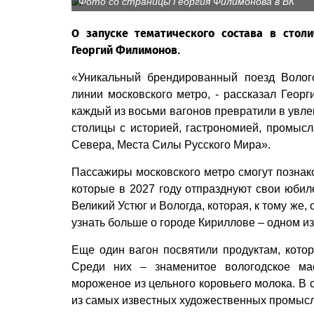
Фото со страницы Георгия Филимонова в ВК
О запуске тематического состава в стол
Георгий Филимонов.
«Уникальный брендированный поезд Волого
линии московского метро, - рассказал Геор
каждый из восьми вагонов превратили в увле
столицы с историей, гастрономией, промыс
Севера, Места Силы Русского Мира».
Пассажиры московского метро смогут познак
которые в 2027 году отпразднуют свои юбиле
Великий Устюг и Вологда, которая, к тому же
узнать больше о городе Кириллове – одном и
Еще один вагон посвятили продуктам, кото
Среди них – знаменитое вологодское ма
мороженое из цельного коровьего молока. В 
из самых известных художественных промысл