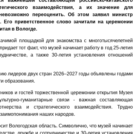
ся важнейшей составляющей российско-китайского
егического взаимодействия, а их значение для
невозможно переоценить. Об этом заявил министр
. Его приветственное слово зачитали на церемонии
тая в Вологде.
начимой площадкой для знакомства с многотысячелетней
ридает тот факт, что музей начинает работу в год 25-летия
рудничестве, а также 30-летия установления отношений
.
нию лидеров двух стран 2026–2027 годы объявлены годами
ти образования.
тников и гостей торжественной церемонии открытия Музея
ультурно-гуманитарные связи - важная составляющая
ртнерства и стратегического взаимодействия. Трудно
 взаимопонимания наших народов.
осит Вологодская область. Символично, что музей начинает
едстве, дружбе и сотрудничестве и 30-летия установления