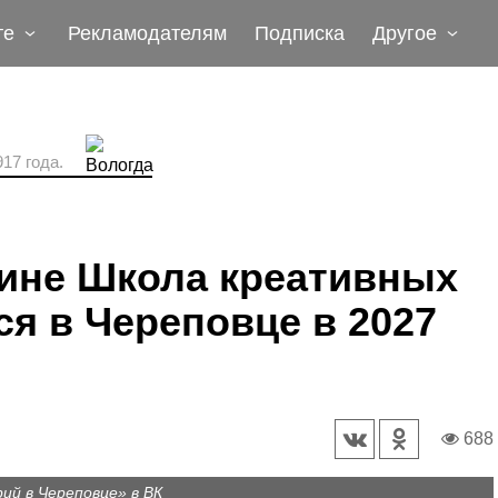
те
Рекламодателям
Подписка
Другое
17 года.
чине Школа креативных
ся в Череповце в 2027
688
й в Череповце» в ВК