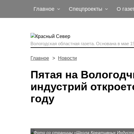
Главное
Спецпроекты
О газе
Вологодская областная газета.
Основана в мае 19
Главное
Новости
Пятая на Вологод
индустрий откроет
году
Фото со страницы «Школа Креативных Индустри