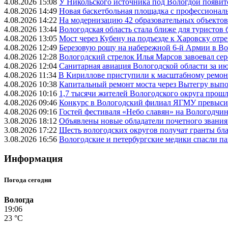
4.08.2026 15:08
У Никольского источника под Вологдой появитс
4.08.2026 14:49
Новая баскетбольная площадка с профессионал
4.08.2026 14:22
На модернизацию 42 образовательных объектов
4.08.2026 13:44
Вологодская область стала ближе для туристов 
4.08.2026 13:05
Мост через Кубену на подъезде к Харовску от
4.08.2026 12:49
Березовую рощу на набережной 6-й Армии в Вол
4.08.2026 12:28
Вологодский стрелок Илья Марсов завоевал се
4.08.2026 12:04
Санитарная авиация Вологодской области за и
4.08.2026 11:34
В Кириллове приступили к масштабному ремонт
4.08.2026 10:38
Капитальный ремонт моста через Вытегру вып
4.08.2026 10:16
1,7 тысячи жителей Вологодского округа прош
4.08.2026 09:46
Конкурс в Вологодский филиал ЯГМУ превысил
4.08.2026 09:16
Гостей фестиваля «Небо славян» на Вологодчине
3.08.2026 18:12
Объявлены новые обладатели почетного звания
3.08.2026 17:22
Шесть вологодских округов получат гранты бл
3.08.2026 16:56
Вологодские и петербургские медики спасли па
Информация
Погода сегодня
Вологда
19:06
23 °C