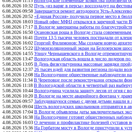
6.08.2026 11:15
Вологодские племенные хозяйства произвели бо
6.08.2026 10:32
Путь «из варяг в персы» воссоздадут на фестив
6.08.2026 09:58
Завершается ремонт автодороги Усть-Алексеев
5.08.2026 20:52
«Единая Россия» получила первое место в бюлл
5.08.2026 18:03
Новый офис МФЦ открылся в заречной части 
5.08.2026 17:17
В Вологде завершены работы по благоустройств
5.08.2026 16:50
Осановская роща в Вологде стала современным
5.08.2026 16:41
Почти 13,5 тысячи человек пострадали от клеще
5.08.2026 16:02
Георгий Филимонов: Мы создаем новую архитек
5.08.2026 15:22
Шумоизоляционный экран на Белозерском шосс
5.08.2026 14:55
Улицу Чернышевского в Вологде отремонтируют
5.08.2026 13:47
Вологодская область вошла в число лидеров по
5.08.2026 13:05
В День физкультурника массовые зарядки прой
5.08.2026 12:37
26 тысяч идей для развития региона подали вол
5.08.2026 12:08
На Вологодчине общественные наблюдатели на
5.08.2026 11:34
В Череповце после реконструкции открыли фон
5.08.2026 11:18
В Вологодской области в четвертый раз выберу
5.08.2026 10:44
Вологодчина усилила защиту лесов от огня с во
5.08.2026 10:20
В Вологде на месте аварийного фонтана у драмт
5.08.2026 09:57
Заблудившуюся семью с двумя детьми нашли в 
5.08.2026 09:04
Шесть вологодских школьников отправятся в а
4.08.2026 17:04
В Вологде объявлены даты заключительных эк
4.08.2026 16:38
На Вологодчине готовят общественных наблюд
4.08.2026 16:03
О лечении и профилактике болезней суставов 
4.08.2026 15:36
На Горбатом мосту в Вологде приступили к уст