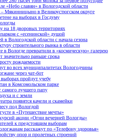
лее 280 тысяч тонн молока за первое полугодие
але «Небо славян» в Вологодской области
о – Мякинницыно в Великоустюгском округе
етене на выборах в Госдуму
Вологды
у на 18 дворовых территориях
 парком с «есенинской» душой
й в Вологодской области с начала сезона
туру строительного рынка в области
е в Вологде превратили в «космическую» галерею
 значительно раньше срока
 росту рождаемости
дут во всех муниципалитетах Вологодчины
огжане через чат-бот
 выборах пройдут учебу
тан в Комсомольском парке
т самого лучшего папу
здуха и с земли
еатра появятся качели и скамейки
лесу под Вологдой
вгусте в «Путешествие мечты»
скурсий акции «Огни вечерней Вологды»
ателей к предстоящим выборам
вологжанам расскажут по «Телефону здоровья»
ройству опор и пролетных строений