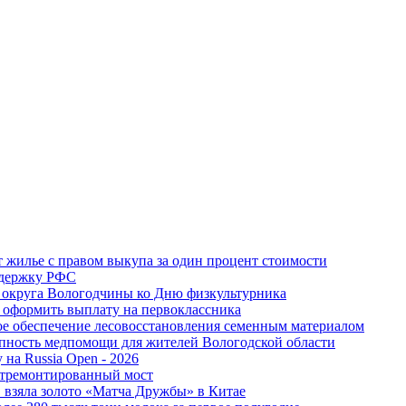
 жилье с правом выкупа за один процент стоимости
ддержку РФС
 округа Вологодчины ко Дню физкультурника
 оформить выплату на первоклассника
ное обеспечение лесовосстановления семенным материалом
пность медпомощи для жителей Вологодской области
 на Russia Open - 2026
отремонтированный мост
 взяла золото «Матча Дружбы» в Китае