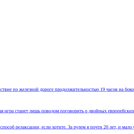
твие по железной дороге продолжительностью 19 часов на боко
имая игра станет лишь поводом поговорить о двойных европейских
способ релаксации, если хотите. За рулем я почти 20 лет, и мал