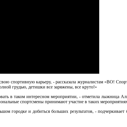
ла свою спортивную карьеру, - рассказала журналистам «ВО! Спо
олной грудью, детишки все заряжены, все круто!»
вовать в таком интересном мероприятии, - отметила лыжница Ал
сиональные спортсмены принимают участие в таких мероприятиях
шом городке и добиться больших результатов, - подчеркивает