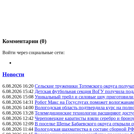
Комментарии (0)
Войти через социальные сети:
Новости
6.08.2026 16:20
Сельские труженики Тотемского округа получат
6.08.2026 15:42
Детская футбольная секция ВоГУ получила по
6.08.2026 15:08
Уникальный трейл и силовые шоу приготовили
6.08.2026 14:31
Робот Макс на Госуслугах поможет вологжанам
6.08.2026 14:00
Вологодская область подтвердила курс на пол
6.08.2026 13:28
Телемедицинские технологии расширяют досту
6.08.2026 12:42
Череповецкие каратисты взяли серебро и бронзу
6.08.2026 12:09
В поселке Щепье Бабаевского округа открыли 
6.08.2026 11:44
Вологодская шахматистка в составе сборной РФ