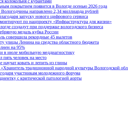
я колокольня с курантами
ьным покрытием появится в Вологде осенью 2026 года
 Вологодчины направлено 2,34 миллиарда рублей
благодаря запуску нового цифрового сервиса
ремонтируют по нацпроекту «Инфраструктура для жизни»
огде создадут при поддержке вологодского бизнеса
ребряную медаль кубка России
юль совершила рекордные 45 вылетов
у улицы Ленина на средства областного бюджета
олнен на 95%
ли в июле мобильную меддиагностику
 пять человек на место
 научат ковать и лепить из глины
 «Хранитель традиционной народной культуры Вологодской обл
агодаря участникам молодежного форума
циентку с критической патологией аорты