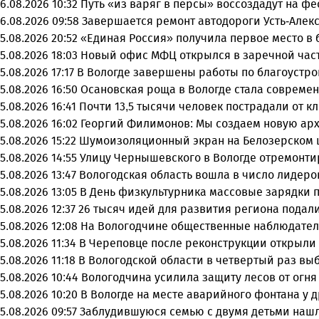
6.08.2026 10:32
Путь «из варяг в персы» воссоздадут на ф
6.08.2026 09:58
Завершается ремонт автодороги Усть-Алек
5.08.2026 20:52
«Единая Россия» получила первое место в 
5.08.2026 18:03
Новый офис МФЦ открылся в заречной час
5.08.2026 17:17
В Вологде завершены работы по благоустро
5.08.2026 16:50
Осановская роща в Вологде стала совреме
5.08.2026 16:41
Почти 13,5 тысячи человек пострадали от к
5.08.2026 16:02
Георгий Филимонов: Мы создаем новую арх
5.08.2026 15:22
Шумоизоляционный экран на Белозерском ш
5.08.2026 14:55
Улицу Чернышевского в Вологде отремонти
5.08.2026 13:47
Вологодская область вошла в число лидеро
5.08.2026 13:05
В День физкультурника массовые зарядки 
5.08.2026 12:37
26 тысяч идей для развития региона подали
5.08.2026 12:08
На Вологодчине общественные наблюдател
5.08.2026 11:34
В Череповце после реконструкции открыли
5.08.2026 11:18
В Вологодской области в четвертый раз вы
5.08.2026 10:44
Вологодчина усилила защиту лесов от огня 
5.08.2026 10:20
В Вологде на месте аварийного фонтана у 
5.08.2026 09:57
Заблудившуюся семью с двумя детьми нашл