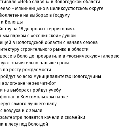
естивале «Небо славян» в Вологодской области
сеево – Мякинницыно в Великоустюгском округе
бюллетене на выборах в Госдуму
ти Вологды
йству на 18 дворовых территориях
нным парком с «есенинской» душой
лещей в Вологодской области с начала сезона
итектуру строительного рынка в области
оссе в Вологде превратили в «космическую» галерею
руют значительно раньше срока
в по росту рождаемости
пройдут во всех муниципалитетах Вологодчины
 вологжане через чат-бот
и на выборах пройдут учебу
 фонтан в Комсомольском парке
берут самого лучшего папу
с воздуха и с земли
драмтеатра появятся качели и скамейки
и в лесу под Вологдой