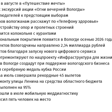
 в августе в «Путешествие мечты»
 экскурсий акции «Огни вечерней Вологды»
блюдателей к предстоящим выборам
вов вологжанам расскажут по «Телефону здоровья»
 устройству опор и пролетных строений
вится колокольня с курантами
ональным покрытием появится в Вологде осенью 2026 год
ектов Вологодчины направлено 2,34 миллиарда рублей
стов благодаря запуску нового цифрового сервиса
 отремонтируют по нацпроекту «Инфраструктура для жизн
в Вологде создадут при поддержке вологодского бизнеса
л серебряную медаль кубка России
за июль совершила рекордные 45 вылетов
монту улицы Ленина на средства областного бюджета
выполнен на 95%
прошли в июле мобильную меддиагностику
сил пять человек на место