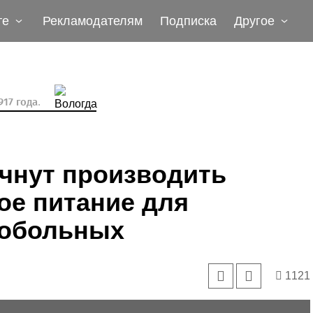
те
Рекламодателям
Подписка
Другое
17 года.
чнут производить
ое питание для
кобольных
1121