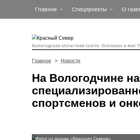
Главное
Спецпроекты
О газе
Вологодская областная газета.
Основана в мае 19
Главное
Новости
На Вологодчине на
специализированн
спортсменов и он
Фото из архива «Красного Севера»