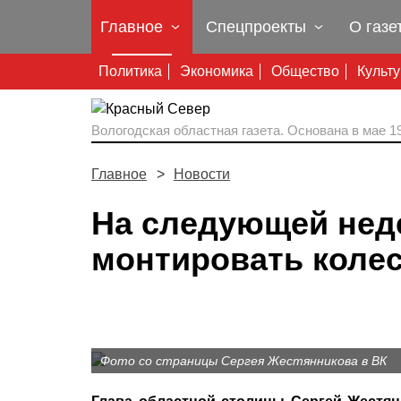
Главное
Спецпроекты
О газе
Политика
Экономика
Общество
Культ
Вологодская областная газета.
Основана в мае 19
Главное
Новости
На следующей неде
монтировать коле
Фото со страницы Сергея Жестянникова в ВК