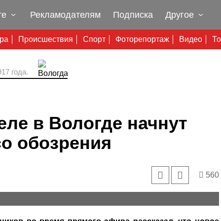
те
Рекламодателям
Подписка
Другое
ура
Происшествия
Спорт
Фоторепортаж
Видео
То
17 года.
ле в Вологде начнут
со обозрения
560