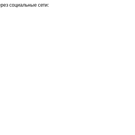
ерез социальные сети:
Уважаемые посетители сайта
Мы рады приветствовать ва
на обновленном Интернет-
ресурсе газеты «Красный
Надежда
Север», который, уверены,