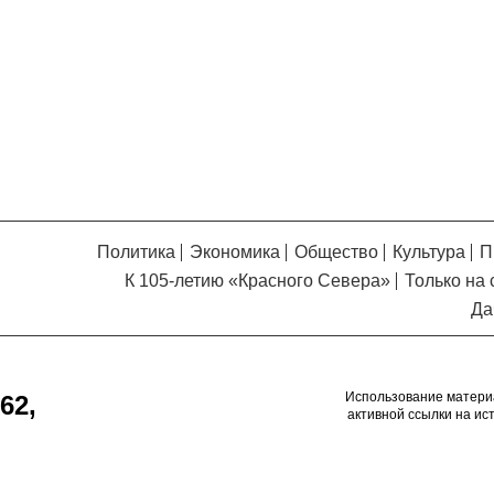
Кузьминская
главный
придется вам по душе, и вы
редактор
обязательно добавите его в
свои закладки.
Политика
Экономика
Общество
Культура
П
К 105-летию «Красного Севера»
Только на 
Да
Использование матери
62,
активной ссылки на ис