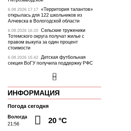
«Территория талантов»
6.08.2026 17:17
открылась для 122 школьников из
Алчевска в Вологодской области
Сельские труженики
6.08.2026 16:20
Тотемского округа получат жилье с
правом выкупа за один процент
стоимости
Детская футбольная
6.08.2026 15:42
секция ВоГУ получила поддержку РФС
Уникальный трейл и
6.08.2026 15:08
силовые шоу приготовили округа
Вологодчины ко Дню физкультурника
ИНФОРМАЦИЯ
Робот Макс на Госуслугах
6.08.2026 14:31
поможет вологжанам оформить выплату
на первоклассника
Погода сегодня
Вологодская область
6.08.2026 14:00
Вологда
20 °C
подтвердила курс на полное обеспечение
21:56
лесовосстановления семенным