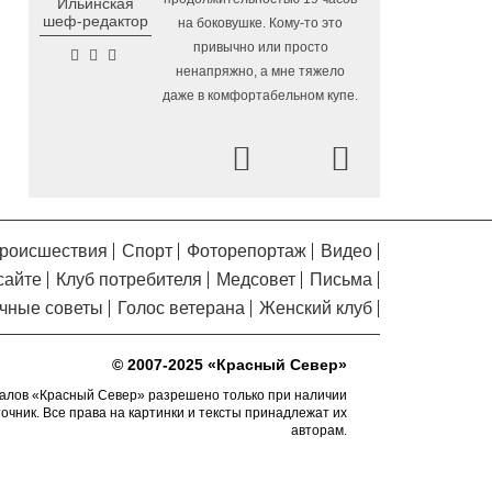
Ильинская
Помялов
Алчевска в Вологодской области
шеф-редактор
на боковушке. Кому-то это
привычно или просто
Сельские труженики
6.08.2026 16:20
ненапряжно, а мне тяжело
Тотемского округа получат жилье с
даже в комфортабельном купе.
правом выкупа за один процент
стоимости
Prev
Next
Детская футбольная
6.08.2026 15:42
секция ВоГУ получила поддержку РФС
Уникальный трейл и
6.08.2026 15:08
силовые шоу приготовили округа
роисшествия
Спорт
Фоторепортаж
Видео
Вологодчины ко Дню физкультурника
сайте
Клуб потребителя
Медсовет
Письма
Робот Макс на Госуслугах
6.08.2026 14:31
чные советы
Голос ветерана
Женский клуб
поможет вологжанам оформить выплату
на первоклассника
© 2007-2025 «Красный Север»
Вологодская область
6.08.2026 14:00
подтвердила курс на полное обеспечение
алов «Красный Север» разрешено только при наличии
точник. Все права на картинки и тексты принадлежат их
лесовосстановления семенным
авторам.
материалом
Телемедицинские
6.08.2026 13:28