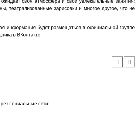
 ожидает своя атмосфера и свои увлекательные занятия:
ины, театрализованные зарисовки и многое другое, что не
ная информация будет
размещаться
в официальной группе
дника в ВКонтакте.
ерез социальные сети:
Уважаемые посетители сайта
Мы рады приветствовать ва
на обновленном Интернет-
ресурсе газеты «Красный
Надежда
Север», который, уверены,