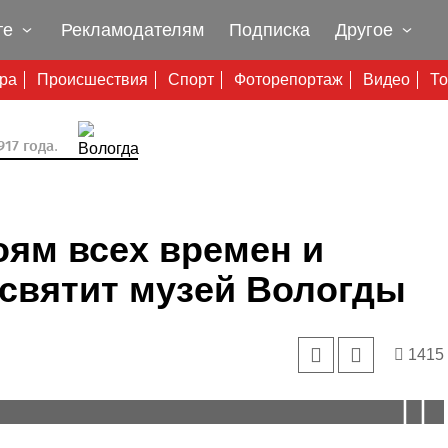
те
Рекламодателям
Подписка
Другое
ура
Происшествия
Спорт
Фоторепортаж
Видео
То
17 года.
оям всех времен и
святит музей Вологды
1415