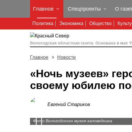
Главное
Спецпроекты
О газе
Политика
Экономика
Общество
Культ
Вологодская областная газета.
Основана в мае 19
Главное
Новости
«Ночь музеев» гер
своему юбилею по
Евгений Стариков
Prev
Фото Вологодского музея-заповедника
Фото Вологодского музея-заповедника