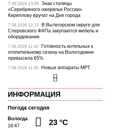
Знак столицы
7.08.2026 13:35
«Серебряного ожерелья России»
Кириллову вручат на Дне города
В Вытегорском округе для
7.08.2026 12:23
Сперовского ФАПа закупаются мебель и
оборудование
Готовность котельных к
7.08.2026 11:42
отопительному сезону на Вологодчине
превысила 65%
Новые аппараты МРТ
7.08.2026 11:25
установят в двух медучреждениях
Вологодской области
В Устюжне отметят 774-
7.08.2026 10:41
ИНФОРМАЦИЯ
летие города фестивалем кузнечного
мастерства
Погода сегодня
Вологодская область
7.08.2026 10:18
уверенно шагает в цифровое будущее
Вологда
23 °C
16:47
На Вологодчине подвели
7.08.2026 09:49
итоги XII областной Спартакиады