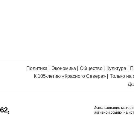
Кузьминская
главный
придется вам по душе, и вы
редактор
обязательно добавите его в
свои закладки.
Политика
Экономика
Общество
Культура
П
К 105-летию «Красного Севера»
Только на 
Да
Использование матери
62,
активной ссылки на ис