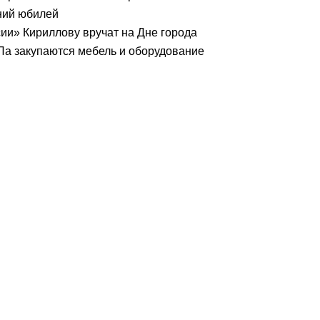
ний юбилей
ии» Кириллову вручат на Дне города
Па закупаются мебель и оборудование
ону на Вологодчине превысила 65%
учреждениях Вологодской области
валем кузнечного мастерства
ифровое будущее
ой Спартакиады ветеранов и пенсионеров
нтов ждут гостей на Дне города Тотьмы
е на колёсах объединит вологодскую и грузинскую кухню
ласти готовятся к работе на выборах
 обработал около 13 тысяч обращений
ного полотна на Петрозаводской
школьников из Алчевска в Вологодской области
учат жилье с правом выкупа за один процент стоимости
а поддержку РФС
или округа Вологодчины ко Дню физкультурника