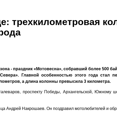
е: трехкилометровая ко
рода
она - праздник «Мотовесна», собравший более 500 ба
 Севера». Главной особенностью этого года стал 
лометров, а длина колонны превысила 3 километра.
талеваров, проспекту Победы, Архангельской, Южному ш
ца Андрей Накрошаев. Он поздравил мотолюбителей и обрат