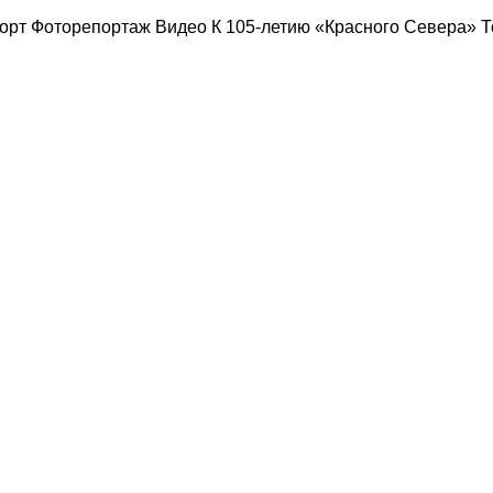
в по росту рождаемости
орт
Фоторепортаж
Видео
К 105-летию «Красного Севера»
Т
пройдут во всех муниципалитетах Вологодчины
 вологжане через чат-бот
и на выборах пройдут учебу
 фонтан в Комсомольском парке
берут самого лучшего папу
с воздуха и с земли
драмтеатра появятся качели и скамейки
и в лесу под Вологдой
 в августе в «Путешествие мечты»
 экскурсий акции «Огни вечерней Вологды»
блюдателей к предстоящим выборам
вов вологжанам расскажут по «Телефону здоровья»