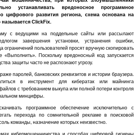
учаи мошенничества, при которых злоумышленники
ельно устанавливать вредоносное программное
во цифрового развития региона, схема основана на
называется ClickFix.
аму с ведущими на поддельные сайты или рассылают
длогом завершения установки, устранения ошибки,
а ограничений пользователей просят вручную скопировать
е «Выполнить». Поскольку вредоносный код запускается
ства защиты часто не распознают угрозу.
раже паролей, банковских реквизитов и истории браузера.
атиться в инструмент для кибератак или майнинга
файлов с требованием выкупа или полной потери контроля
ональном минцифры.
скачивать программное обеспечение исключительно с
бегать перехода по сомнительной рекламе в поисковой
соль команды, назначение которых неизвестно.
емах кибермошенничества и способах цифровой гигиены