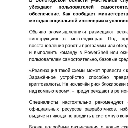
В Вологодской области участились сл
убеждают пользователей самостоят
обеспечение. Как сообщает министерст
методах социальной инженерии и условно 
Обычно злоумышленники размещают рекл
«инструкции» в мессенджерах. Под пре
восстановления работы программы или обход
и выполнить команду в PowerShell или окн
пользователем самостоятельно, базовые сред
«Реализация такой схемы может привести к к
Заражённое устройство способно превр
криптовалюты. Не исключён риск блокировки 
над компьютером», – предупреждают в реги
Специалисты настоятельно рекомендуют 
официальных ресурсов разработчиков, из
выдаче и никогда не вводить в системную кон
Более подробные разъяснения о новых сх