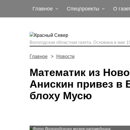
Главное
Спецпроекты
О газе
Вологодская областная газета.
Основана в мае 19
Главное
Новости
Математик из Нов
Анискин привез в
блоху Мусю
Фото Вологодского музея-заповедника