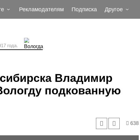
те
Рекламодателям
Подписка
Другое
17 года.
осибирска Владимир
 Вологду подкованную
638