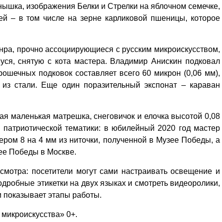
рнышка, изображения Белки и Стрелки на яблочном семечке,
ей – в том числе на зерне карликовой пшеницы, которое
нра, прочно ассоциирующиеся с русским микроискусством,
уся, снятую с кота мастера. Владимир Анискин подковал
ошечных подковок составляет всего 60 микрон (0,06 мм),
 из стали. Еще один поразительный экспонат – караван
ая маленькая матрешка, снеговичок и елочка высотой 0,08
ы патриотической тематики: в юбилейный 2020 год мастер
ром 8 на 4 мм из ниточки, полученной в Музее Победы, а
зее Победы в Москве.
смотра: посетители могут сами настраивать освещение и
дробные этикетки на двух языках и смотреть видеоролики,
и показывает этапы работы.
микроискусства» 0+.