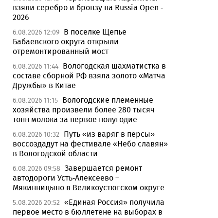
взяли серебро и бронзу на Russia Open -
2026
В поселке Щепье
6.08.2026 12:09
Бабаевского округа открыли
отремонтированный мост
Вологодская шахматистка в
6.08.2026 11:44
составе сборной РФ взяла золото «Матча
Дружбы» в Китае
Вологодские племенные
6.08.2026 11:15
хозяйства произвели более 280 тысяч
тонн молока за первое полугодие
Путь «из варяг в персы»
6.08.2026 10:32
воссоздадут на фестивале «Небо славян»
в Вологодской области
Завершается ремонт
6.08.2026 09:58
автодороги Усть-Алексеево –
Мякинницыно в Великоустюгском округе
«Единая Россия» получила
5.08.2026 20:52
первое место в бюллетене на выборах в