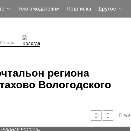
те
Рекламодателям
Подписка
Другое
17 года.
чтальон региона
стахово Вологодского
749
и «ЕДИНАЯ РОССИЯ»