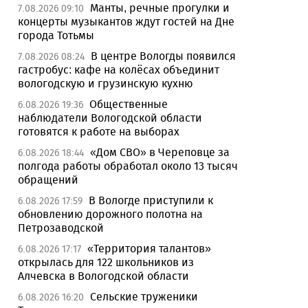
Манты, речные прогулки и
7.08.2026 09:10
концерты музыкантов ждут гостей на Дне
города Тотьмы
В центре Вологды появился
7.08.2026 08:24
гастробус: кафе на колёсах объединит
вологодскую и грузинскую кухню
Общественные
6.08.2026 19:36
наблюдатели Вологодской области
готовятся к работе на выборах
«Дом СВО» в Череповце за
6.08.2026 18:44
полгода работы обработал около 13 тысяч
обращений
В Вологде приступили к
6.08.2026 17:59
обновлению дорожного полотна на
Петрозаводской
«Территория талантов»
6.08.2026 17:17
открылась для 122 школьников из
Алчевска в Вологодской области
Сельские труженики
6.08.2026 16:20