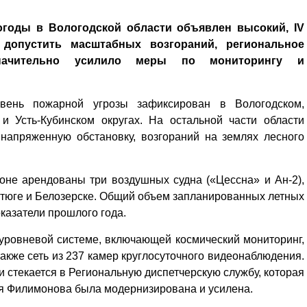
огоды в Вологодской области объявлен высокий, IV
допустить масштабных возгораний, региональное
значительно усилило меры по мониторингу и
вень пожарной угрозы зафиксирован в Вологодском,
и Усть-Кубинском округах. На остальной части области
а напряженную обстановку, возгораний на землях лесного
зоне арендованы три воздушных судна («Цессна» и Ан-2),
стюге и Белозерске. Общий объем запланированных летных
казатели прошлого года.
хуровневой системе, включающей космический мониторинг,
акже сеть из 237 камер круглосуточного видеонаблюдения.
стекается в Региональную диспетчерскую службу, которая
ия Филимонова была модернизирована и усилена.