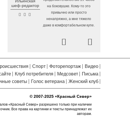
Ильинская
Помялов
шеф-редактор
на боковушке. Кому-то это
На Вологодчине готовят
4.08.2026 16:38
привычно или просто
общественных наблюдателей к
ненапряжно, а мне тяжело
предстоящим выборам
даже в комфортабельном купе.
О лечении и профилактике
4.08.2026 16:03
болезней суставов вологжанам расскажут
Prev
Next
по «Телефону здоровья»
На Горбатом мосту в
4.08.2026 15:36
Вологде приступили к устройству опор и
пролетных строений
роисшествия
Спорт
Фоторепортаж
Видео
У Никольского источника
4.08.2026 15:08
сайте
Клуб потребителя
Медсовет
Письма
под Вологдой появится колокольня с
чные советы
Голос ветерана
Женский клуб
курантами
Новая баскетбольная
4.08.2026 14:49
© 2007-2025 «Красный Север»
площадка с профессиональным
покрытием появится в Вологде осенью
алов «Красный Север» разрешено только при наличии
точник. Все права на картинки и тексты принадлежат их
2026 года
авторам.
На модернизацию 42
4.08.2026 14:22
образовательных объектов Вологодчины