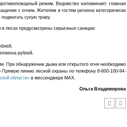
противопожарный режим. Ведомство напоминает: главная
ащение с огнем. Жителям и гостям региона категорически
 поджигать сухую траву.
 в лесах предусмотрены серьезные санкции:
ублей;
миллиона рублей.
и. При обнаружении дыма или открытого огня необходимо
 Прямую линию лесной охраны по телефону 8-800-100-94-
ской области»
в мессенджере МАХ.
Ольга Владимирова
Уважаемые посетители сайта
Мы рады приветствовать ва
на обновленном Интернет-
ресурсе газеты «Красный
Надежда
Север», который, уверены,