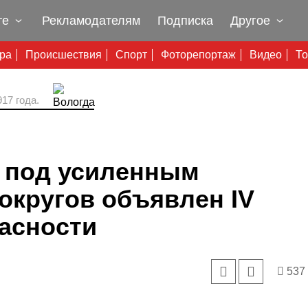
те
Рекламодателям
Подписка
Другое
ура
Происшествия
Спорт
Фоторепортаж
Видео
То
17 года.
 под усиленным
 округов объявлен IV
асности
537