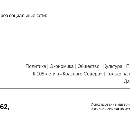
Кузьминская
главный
придется вам по душе, и вы
редактор
обязательно добавите его в
ерез социальные сети:
свои закладки.
Политика
Экономика
Общество
Культура
П
К 105-летию «Красного Севера»
Только на 
Да
Использование матери
62,
активной ссылки на ис