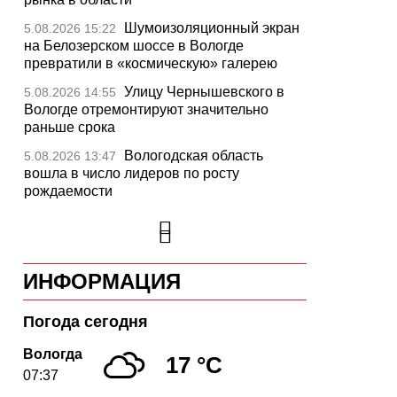
Шумоизоляционный экран
5.08.2026 15:22
на Белозерском шоссе в Вологде
превратили в «космическую» галерею
Улицу Чернышевского в
5.08.2026 14:55
Вологде отремонтируют значительно
раньше срока
Вологодская область
5.08.2026 13:47
вошла в число лидеров по росту
рождаемости
В День физкультурника
5.08.2026 13:05
массовые зарядки пройдут во всех
муниципалитетах Вологодчины
ИНФОРМАЦИЯ
26 тысяч идей для
5.08.2026 12:37
развития региона подали вологжане
через чат-бот
Погода сегодня
На Вологодчине
5.08.2026 12:08
Вологда
17 °C
общественные наблюдатели на выборах
07:37
пройдут учебу