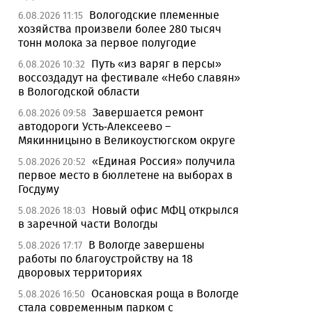
Вологодские племенные
6.08.2026 11:15
хозяйства произвели более 280 тысяч
тонн молока за первое полугодие
Путь «из варяг в персы»
6.08.2026 10:32
воссоздадут на фестивале «Небо славян»
в Вологодской области
Завершается ремонт
6.08.2026 09:58
автодороги Усть-Алексеево –
Мякинницыно в Великоустюгском округе
«Единая Россия» получила
5.08.2026 20:52
первое место в бюллетене на выборах в
Госдуму
Новый офис МФЦ открылся
5.08.2026 18:03
в заречной части Вологды
В Вологде завершены
5.08.2026 17:17
работы по благоустройству на 18
дворовых территориях
Осановская роща в Вологде
5.08.2026 16:50
стала современным парком с