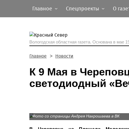
Главное
Спецпроекты
О газе
Вологодская областная газета.
Основана в мае 19
Главное
Новости
К 9 Мая в Черепов
светодиодный «Ве
Фото со страницы Андрея Накрошаева в ВК