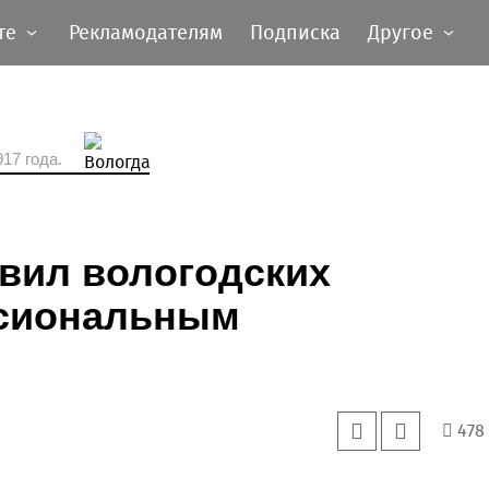
те
Рекламодателям
Подписка
Другое
17 года.
вил вологодских
ссиональным
478