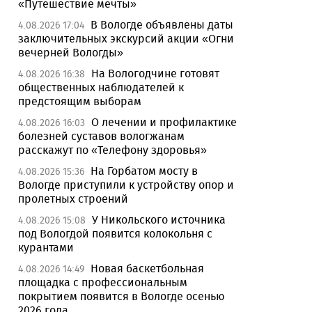
«Путешествие мечты»
В Вологде объявлены даты
4.08.2026 17:04
заключительных экскурсий акции «Огни
вечерней Вологды»
На Вологодчине готовят
4.08.2026 16:38
общественных наблюдателей к
предстоящим выборам
О лечении и профилактике
4.08.2026 16:03
болезней суставов вологжанам
расскажут по «Телефону здоровья»
На Горбатом мосту в
4.08.2026 15:36
Вологде приступили к устройству опор и
пролетных строений
У Никольского источника
4.08.2026 15:08
под Вологдой появится колокольня с
курантами
Новая баскетбольная
4.08.2026 14:49
площадка с профессиональным
покрытием появится в Вологде осенью
2026 года