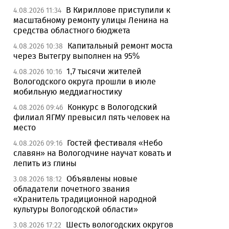
В Кириллове приступили к
4.08.2026 11:34
масштабному ремонту улицы Ленина на
средства областного бюджета
Капитальный ремонт моста
4.08.2026 10:38
через Вытегру выполнен на 95%
1,7 тысячи жителей
4.08.2026 10:16
Вологодского округа прошли в июле
мобильную меддиагностику
Конкурс в Вологодский
4.08.2026 09:46
филиал ЯГМУ превысил пять человек на
место
Гостей фестиваля «Небо
4.08.2026 09:16
славян» на Вологодчине научат ковать и
лепить из глины
Объявлены новые
3.08.2026 18:12
обладатели почетного звания
«Хранитель традиционной народной
культуры Вологодской области»
Шесть вологодских округов
3.08.2026 17:22