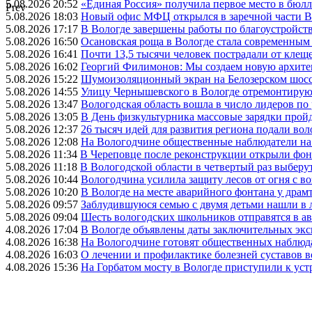
5.08.2026 20:52
«Единая Россия» получила первое место в бюлл
Prev
5.08.2026 18:03
Новый офис МФЦ открылся в заречной части 
5.08.2026 17:17
В Вологде завершены работы по благоустройств
5.08.2026 16:50
Осановская роща в Вологде стала современным
5.08.2026 16:41
Почти 13,5 тысячи человек пострадали от клеще
5.08.2026 16:02
Георгий Филимонов: Мы создаем новую архитек
5.08.2026 15:22
Шумоизоляционный экран на Белозерском шосс
5.08.2026 14:55
Улицу Чернышевского в Вологде отремонтируют
5.08.2026 13:47
Вологодская область вошла в число лидеров по
5.08.2026 13:05
В День физкультурника массовые зарядки прой
5.08.2026 12:37
26 тысяч идей для развития региона подали вол
5.08.2026 12:08
На Вологодчине общественные наблюдатели на
5.08.2026 11:34
В Череповце после реконструкции открыли фон
5.08.2026 11:18
В Вологодской области в четвертый раз выберу
5.08.2026 10:44
Вологодчина усилила защиту лесов от огня с во
5.08.2026 10:20
В Вологде на месте аварийного фонтана у драмт
5.08.2026 09:57
Заблудившуюся семью с двумя детьми нашли в 
5.08.2026 09:04
Шесть вологодских школьников отправятся в а
4.08.2026 17:04
В Вологде объявлены даты заключительных эк
4.08.2026 16:38
На Вологодчине готовят общественных наблюд
4.08.2026 16:03
О лечении и профилактике болезней суставов 
4.08.2026 15:36
На Горбатом мосту в Вологде приступили к уст