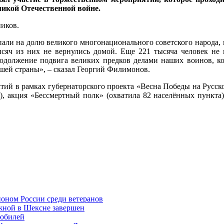
ликой Отечественной войне.
иков.
ли на долю великого многонационального советского народа, м
ысяч из них не вернулись домой. Еще 221 тысяча человек не
должение подвига великих предков делами наших воинов, ко
ашей страны», – сказал Георгий Филимонов.
тий в рамках губернаторского проекта «Весна Победы на Русск
), акция «Бессмертный полк» (охватила 82 населённых пункта)
ионом России среди ветеранов
жной в Шексне завершен
 юбилей