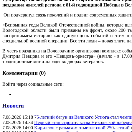
поздравил жителей региона с 81-й годовщиной Победы в Ве
Он подчеркнул связь поколений и подвиг современных защитн
«Вспоминая годы Великой Отечественной войны, которые выпа
Вологодской области были призваны на фронт, около 200 т
воспринимаем историю как единую цепь событий и чтим про
специальной военной операции. Все эти люди – новая элита н
В честь праздника на Вологодчине организован комплекс собы
Дмитрия Певцова и его «Певцовъ-оркестра» (начало - в 17.00
традиционные мини-парады во дворах ветеранов.
Комментарии (0)
Войти через социальные сети:
Новости
7.08.2026 15:18
75-летний бегун из Великого Устюга стал чемп
7.08.2026 14:34
Первый этап строительства Никольской набере
7.08.2026 14:00
Кириллов с размахом отметит свой 250-летний