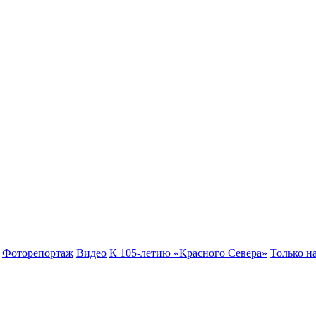
Фоторепортаж
Видео
К 105-летию «Красного Севера»
Только на