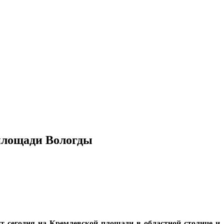
площади Вологды
т сегодня на Кремлевской площади в областной столице и