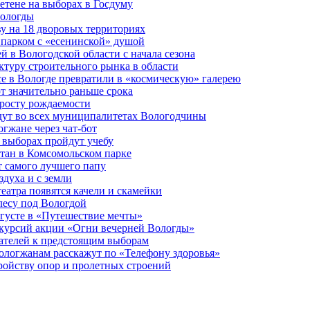
етене на выборах в Госдуму
Вологды
у на 18 дворовых территориях
 парком с «есенинской» душой
й в Вологодской области с начала сезона
туру строительного рынка в области
е в Вологде превратили в «космическую» галерею
 значительно раньше срока
 росту рождаемости
дут во всех муниципалитетах Вологодчины
огжане через чат-бот
 выборах пройдут учебу
тан в Комсомольском парке
т самого лучшего папу
здуха и с земли
еатра появятся качели и скамейки
лесу под Вологдой
вгусте в «Путешествие мечты»
скурсий акции «Огни вечерней Вологды»
ателей к предстоящим выборам
вологжанам расскажут по «Телефону здоровья»
ройству опор и пролетных строений