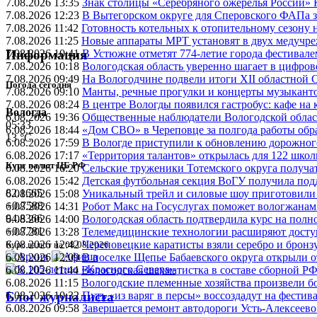
7.08.2026 13:35
Знак столицы «Серебряного ожерелья России» 
7.08.2026 12:23
В Вытегорском округе для Сперовского ФАПа з
7.08.2026 11:42
Готовность котельных к отопительному сезону
7.08.2026 11:25
Новые аппараты МРТ установят в двух медучре
7.08.2026 10:41
В Устюжне отметят 774-летие города фестивале
Информация
7.08.2026 10:18
Вологодская область уверенно шагает в цифров
7.08.2026 09:49
На Вологодчине подвели итоги XII областной 
Погода сегодня
7.08.2026 09:10
Манты, речные прогулки и концерты музыканто
7.08.2026 08:24
В центре Вологды появился гастробус: кафе на
Вологда
6.08.2026 19:36
Общественные наблюдатели Вологодской област
05:33
6.08.2026 18:44
«Дом СВО» в Череповце за полгода работы обр
13 °C
6.08.2026 17:59
В Вологде приступили к обновлению дорожног
6.08.2026 17:17
«Территория талантов» открылась для 122 школ
Курс валют ЦБ РФ
6.08.2026 16:20
Сельские труженики Тотемского округа получат
6.08.2026 15:42
Детская футбольная секция ВоГУ получила по
82.1665
6.08.2026 15:08
Уникальный трейл и силовые шоу приготовили
+0.7588
6.08.2026 14:31
Робот Макс на Госуслугах поможет вологжанам
94.8366
6.08.2026 14:00
Вологодская область подтвердила курс на пол
+0.7781
6.08.2026 13:28
Телемедицинские технологии расширяют досту
6.08.2026 12:42
Череповецкие каратисты взяли серебро и бронзу
Курс валют на 08.08.2026
6.08.2026 12:09
В поселке Щепье Бабаевского округа открыли 
6.08.2026 11:44
Вологодская шахматистка в составе сборной РФ
6.08.2026 11:15
Вологодские племенные хозяйства произвели бо
6.08.2026 10:32
Путь «из варяг в персы» воссоздадут на фестив
Блог журналиста
6.08.2026 09:58
Завершается ремонт автодороги Усть-Алексеев