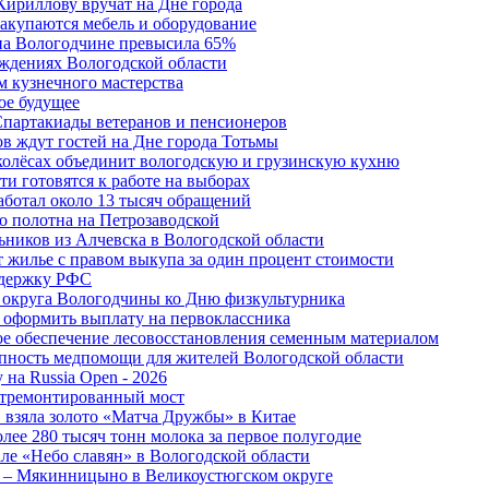
Кириллову вручат на Дне города
акупаются мебель и оборудование
 на Вологодчине превысила 65%
ждениях Вологодской области
м кузнечного мастерства
ое будущее
Спартакиады ветеранов и пенсионеров
в ждут гостей на Дне города Тотьмы
 колёсах объединит вологодскую и грузинскую кухню
и готовятся к работе на выборах
аботал около 13 тысяч обращений
о полотна на Петрозаводской
ьников из Алчевска в Вологодской области
 жилье с правом выкупа за один процент стоимости
ддержку РФС
 округа Вологодчины ко Дню физкультурника
 оформить выплату на первоклассника
ное обеспечение лесовосстановления семенным материалом
пность медпомощи для жителей Вологодской области
 на Russia Open - 2026
отремонтированный мост
 взяла золото «Матча Дружбы» в Китае
лее 280 тысяч тонн молока за первое полугодие
але «Небо славян» в Вологодской области
о – Мякинницыно в Великоустюгском округе