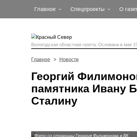
Главное
Спецпроекты
О газе
Вологодская областная газета.
Основана в мае 19
Главное
Новости
Георгий Филимоно
памятника Ивану 
Сталину
Фото со страницы Георгия Филимонова в ВК