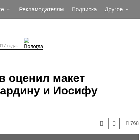
те
Рекламодателям
Подписка
Другое
17 года.
в оценил макет
Бардину и Иосифу
768