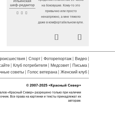
Ильинская
Помялов
в Вологодской области
шеф-редактор
на боковушке. Кому-то это
Завершается ремонт
6.08.2026 09:58
привычно или просто
автодороги Усть-Алексеево –
ненапряжно, а мне тяжело
Мякинницыно в Великоустюгском округе
даже в комфортабельном купе.
«Единая Россия» получила
5.08.2026 20:52
первое место в бюллетене на выборах в
Prev
Next
Госдуму
Новый офис МФЦ
5.08.2026 18:03
открылся в заречной части Вологды
роисшествия
Спорт
Фоторепортаж
Видео
В Вологде завершены
5.08.2026 17:17
сайте
Клуб потребителя
Медсовет
Письма
работы по благоустройству на 18
дворовых территориях
чные советы
Голос ветерана
Женский клуб
Осановская роща в
5.08.2026 16:50
Вологде стала современным парком с
© 2007-2025 «Красный Север»
«есенинской» душой
алов «Красный Север» разрешено только при наличии
точник. Все права на картинки и тексты принадлежат их
Почти 13,5 тысячи человек
5.08.2026 16:41
авторам.
пострадали от клещей в Вологодской
области с начала сезона