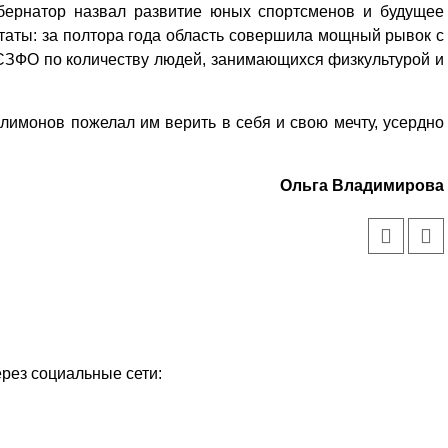
бернатор назвал развитие юных спортсменов и будущее
таты: за полтора года область совершила мощный рывок с
 в СЗФО по количеству людей, занимающихся физкультурой и
имонов пожелал им верить в себя и свою мечту, усердно
Ольга Владимирова
Уважаемые посетители сайта
ерез социальные сети:
Мы рады приветствовать ва
на обновленном Интернет-
ресурсе газеты «Красный
Надежда
Север», который, уверены,