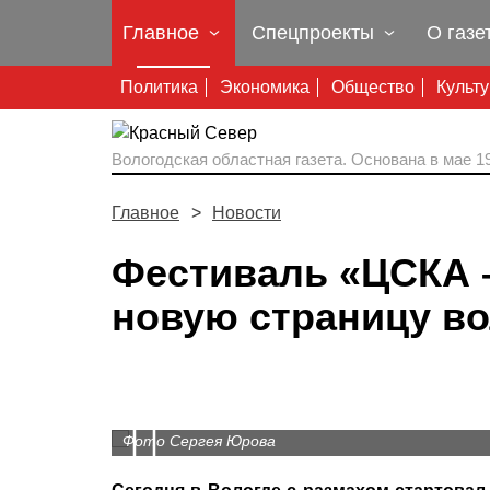
Главное
Спецпроекты
О газе
Политика
Экономика
Общество
Культ
Вологодская областная газета.
Основана в мае 19
Главное
Новости
Фестиваль «ЦСКА 
новую страницу в
Prev
Фото Сергея Юрова