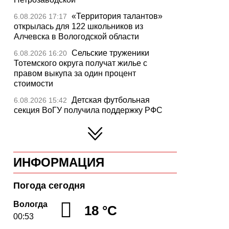
«Территория талантов»
6.08.2026 17:17
открылась для 122 школьников из
Алчевска в Вологодской области
Сельские труженики
6.08.2026 16:20
Тотемского округа получат жилье с
правом выкупа за один процент
стоимости
Детская футбольная
6.08.2026 15:42
секция ВоГУ получила поддержку РФС
Уникальный трейл и
6.08.2026 15:08
силовые шоу приготовили округа
Вологодчины ко Дню физкультурника
ИНФОРМАЦИЯ
Робот Макс на Госуслугах
6.08.2026 14:31
поможет вологжанам оформить выплату
на первоклассника
Погода сегодня
Вологодская область
6.08.2026 14:00
Вологда
18 °C
подтвердила курс на полное обеспечение
00:53
лесовосстановления семенным