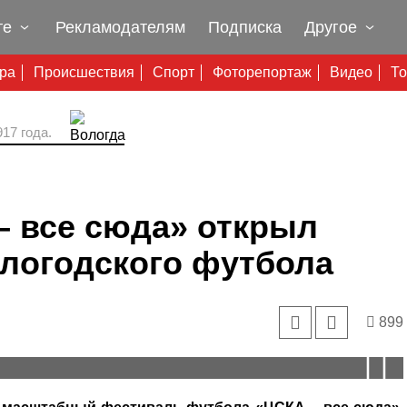
те
Рекламодателям
Подписка
Другое
ура
Происшествия
Спорт
Фоторепортаж
Видео
То
17 года.
– все сюда» открыл
ологодского футбола
899