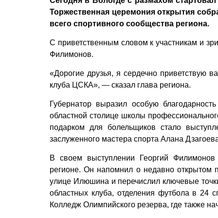
Сегодня в Вологде с размахом стартова
Торжественная церемония открытия собра
всего спортивного сообщества региона.
С приветственным словом к участникам и зри
Филимонов.
«Дорогие друзья, я сердечно приветствую в
клуба ЦСКА», — сказал глава региона.
Губернатор выразил особую благодарност
областной столице школы профессионального
подарком для болельщиков стало выступл
заслуженного мастера спорта Алана Дзагоев
В своем выступлении Георгий Филимонов 
регионе. Он напомнил о недавно открытом 
улице Илюшина и перечислил ключевые точк
областных клуба, отделения футбола в 24 с
Колледж Олимпийского резерва, где также нач