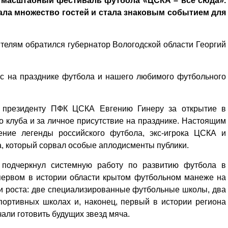
л масштабный фестиваль футбола «ЦСКА – все сюда».
ла множество гостей и стала знаковым событием для
телям обратился губернатор Вологодской области Георгий
ас на празднике футбола и нашего любимого футбольного
ь президенту ПФК ЦСКА Евгению Гинеру за открытие в
 клуба и за личное присутствие на празднике. Настоящим
ение легенды российского футбола, экс-игрока ЦСКА и
а, который сорвал особые аплодисменты публики.
подчеркнул системную работу по развитию футбола в
первом в истории области крытом футбольном манеже на
и роста: две специализированные футбольные школы, два
портивных школах и, наконец, первый в истории региона
али готовить будущих звезд мяча.