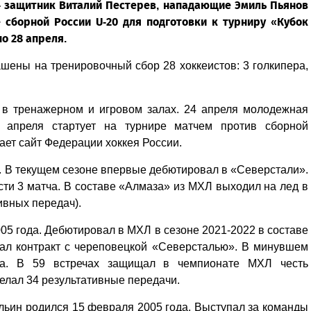
- защитник Виталий Пестерев, нападающие Эмиль Пьянов
 сборной России U-20 для подготовки к турниру «Кубок
о 28 апреля.
шены на тренировочный сбор 28 хоккеистов: 3 голкипера,
, в тренажерном и игровом залах. 24 апреля молодежная
 апреля стартует на турнире матчем против сборной
ает сайт Федерации хоккея России.
. В текущем сезоне впервые дебютировал в «Северстали».
сти 3 матча. В составе «Алмаза» из МХЛ выходил на лед в
ивных передач).
05 года. Дебютировал в МХЛ в сезоне 2021-2022 в составе
сал контракт с череповецкой «Северсталью». В минувшем
ча. В 59 встречах защищал в чемпионате МХЛ честь
делал 34 результативные передачи.
льин родился 15 февраля 2005 года. Выступал за команды