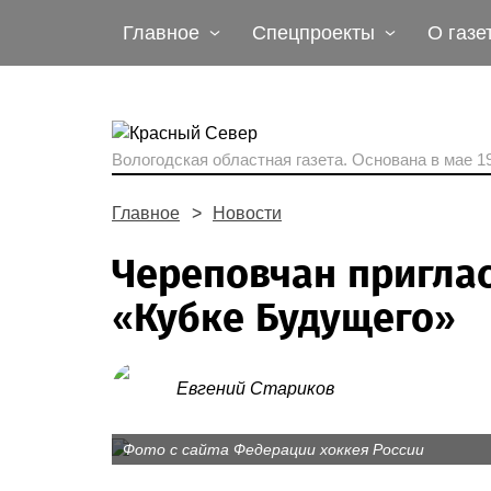
Главное
Спецпроекты
О газе
Вологодская областная газета.
Основана в мае 19
Главное
Новости
Череповчан приглас
«Кубке Будущего»
Евгений Стариков
Фото с сайта Федерации хоккея России