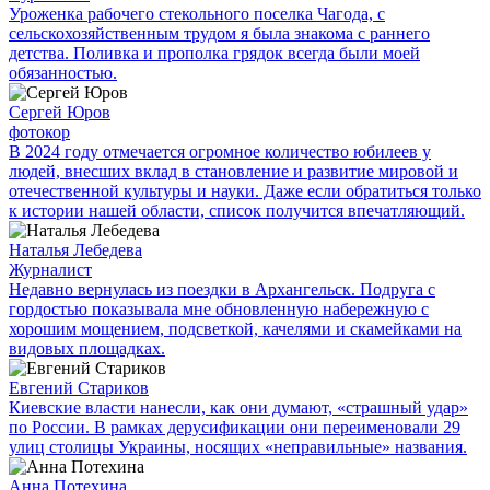
Уроженка рабочего стекольного поселка Чагода, с
сельскохозяйственным трудом я была знакома с раннего
детства. Поливка и прополка грядок всегда были моей
обязанностью.
Сергей Юров
фотокор
В 2024 году отмечается огромное количество юбилеев у
людей, внесших вклад в становление и развитие мировой и
отечественной культуры и науки. Даже если обратиться только
к истории нашей области, список получится впечатляющий.
Наталья Лебедева
Журналист
Недавно вернулась из поездки в Архангельск. Подруга с
гордостью показывала мне обновленную набережную с
хорошим мощением, подсветкой, качелями и скамейками на
видовых площадках.
Евгений Стариков
Киевские власти нанесли, как они думают, «страшный удар»
по России. В рамках дерусификации они переименовали 29
улиц столицы Украины, носящих «неправильные» названия.
Анна Потехина