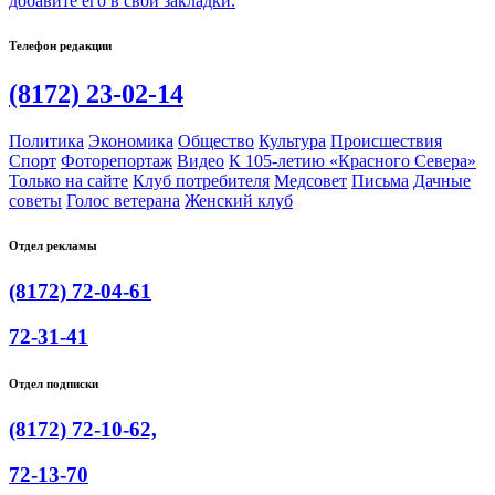
добавите его в свои закладки.
Телефон редакции
(8172) 23-02-14
Политика
Экономика
Общество
Культура
Происшествия
Спорт
Фоторепортаж
Видео
К 105-летию «Красного Севера»
Только на сайте
Клуб потребителя
Медсовет
Письма
Дачные
советы
Голос ветерана
Женский клуб
Отдел рекламы
(8172) 72-04-61
72-31-41
Отдел подписки
(8172) 72-10-62,
72-13-70