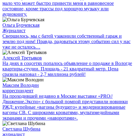
мало что может быстро привести меня в равновесное
состояние, кроме трассы под хорошую музыку или
аудиокнигу.
Ольга Бурчевская
Журналист
Свершилось, мы с батей узаконили собственный гараж и
землю под ним! Правда, радоваться этому событию сил у нас
уже не осталось…
Алексей Третьяков
На днях в соцсетях попалось объявление о продаже в Вологде
квартиры-студии. Площадь - 21 квадратный метр. Цена
сразила наповал - 2,7 миллиона рублей!
Максим Володин
корреспондент
На проходившей недавно в Мос­кве выставке «PRO//
Движение.Экспо» с большой помпой представили новинки
РЖД: купейные «вагоны будущего» и модернизированные
вагоны СВ. С широкими кроватями, мультимедийными
экранами и прочими «наворотами».
Светлана Шубина
журналист