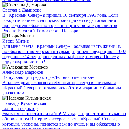
Светлана Дамирова
В «Красный Север» я пришла 10 сентября 1995 года. Если
говорить точнее, меня буквально привел сюда тогдашний
председатель областной организации Союза журналистов
России Василий Тимофеевич Невзоров.
Игорь Митин
Для меня газета «Красный Север» - большая часть жизни: я,
по образованию морской штурман, пришел в редакцию в 1997
году после 14 лет, проведенных на флоте, в морях. Почему
вдруг журналистика?
Александр Марюков
Выпускающий редактор «Делового вестника»
В нашем доме, сколько я себя помню, всегда выписывали
«Красный Север» и отзывались об этом издании с большим
уважением.
Надежда Кузьминская
главный редактор
Уважаемые посетители сайта! Мы рады приветствовать вас на
обновленном Интернет-ресурсе газеты «Красный Север»,
который, уверены, придется вам по душе, и вы обязательно