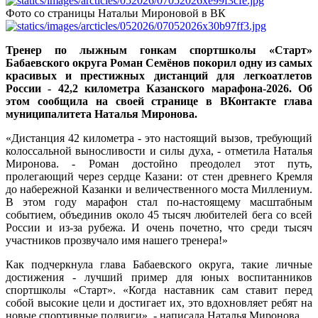
Фото со страницы Натальи Мироновой в ВК
Тренер по лыжным гонкам спортшколы «Старт»
Бабаевского округа Роман Семёнов покорил одну из самых
красивых и престижных дистанций для легкоатлетов
России - 42,2 километра Казанского марафона-2026. Об
этом сообщила на своей странице в ВКонтакте глава
муниципалитета Наталья Миронова.
«Дистанция 42 километра - это настоящий вызов, требующий
колоссальной выносливости и силы духа, - отметила Наталья
Миронова. - Роман достойно преодолел этот путь,
пролегающий через сердце Казани: от стен древнего Кремля
до набережной Казанки и величественного моста Миллениум.
В этом году марафон стал по-настоящему масштабным
событием, объединив около 45 тысяч любителей бега со всей
России и из-за рубежа. И очень почетно, что среди тысяч
участников прозвучало имя нашего тренера!»
Как подчеркнула глава Бабаевского округа, такие личные
достижения - лучший пример для юных воспитанников
спортшколы «Старт». «Когда наставник сам ставит перед
собой высокие цели и достигает их, это вдохновляет ребят на
новые спортивные подвиги», - написала Наталья Миронова.