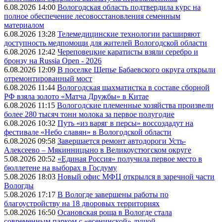
6.08.2026 14:00
Вологодская область подтвердила курс на
полное обеспечение лесовосстановления семенным
материалом
6.08.2026 13:28
Телемедицинские технологии расширяют
доступность медпомощи для жителей Вологодской области
6.08.2026 12:42
Череповецкие каратисты взяли серебро и
бронзу на Russia Open - 2026
6.08.2026 12:09
В поселке Щепье Бабаевского округа открыли
отремонтированный мост
6.08.2026 11:44
Вологодская шахматистка в составе сборной
РФ взяла золото «Матча Дружбы» в Китае
6.08.2026 11:15
Вологодские племенные хозяйства произвели
более 280 тысяч тонн молока за первое полугодие
6.08.2026 10:32
Путь «из варяг в персы» воссоздадут на
фестивале «Небо славян» в Вологодской области
6.08.2026 09:58
Завершается ремонт автодороги Усть-
Алексеево – Мякинницыно в Великоустюгском округе
5.08.2026 20:52
«Единая Россия» получила первое место в
бюллетене на выборах в Госдуму
5.08.2026 18:03
Новый офис МФЦ открылся в заречной части
Вологды
5.08.2026 17:17
В Вологде завершены работы по
благоустройству на 18 дворовых территориях
5.08.2026 16:50
Осановская роща в Вологде стала
современным парком с «есенинской» душой