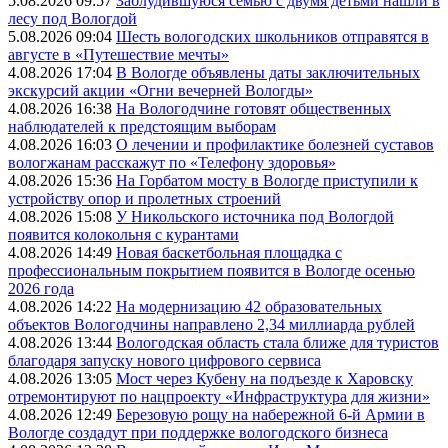
5.08.2026 09:57
Заблудившуюся семью с двумя детьми нашли в
лесу под Вологдой
5.08.2026 09:04
Шесть вологодских школьников отправятся в
августе в «Путешествие мечты»
4.08.2026 17:04
В Вологде объявлены даты заключительных
экскурсий акции «Огни вечерней Вологды»
4.08.2026 16:38
На Вологодчине готовят общественных
наблюдателей к предстоящим выборам
4.08.2026 16:03
О лечении и профилактике болезней суставов
вологжанам расскажут по «Телефону здоровья»
4.08.2026 15:36
На Горбатом мосту в Вологде приступили к
устройству опор и пролетных строений
4.08.2026 15:08
У Никольского источника под Вологдой
появится колокольня с курантами
4.08.2026 14:49
Новая баскетбольная площадка с
профессиональным покрытием появится в Вологде осенью
2026 года
4.08.2026 14:22
На модернизацию 42 образовательных
объектов Вологодчины направлено 2,34 миллиарда рублей
4.08.2026 13:44
Вологодская область стала ближе для туристов
благодаря запуску нового цифрового сервиса
4.08.2026 13:05
Мост через Кубену на подъезде к Харовску
отремонтируют по нацпроекту «Инфраструктура для жизни»
4.08.2026 12:49
Березовую рощу на набережной 6-й Армии в
Вологде создадут при поддержке вологодского бизнеса