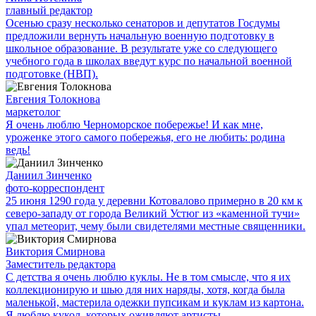
главный редактор
Осенью сразу несколько сенаторов и депутатов Госдумы
предложили вернуть начальную военную подготовку в
школьное образование. В результате уже со следующего
учебного года в школах введут курс по начальной военной
подготовке (НВП).
Евгения Толокнова
маркетолог
Я очень люблю Черноморское побережье! И как мне,
уроженке этого самого побережья, его не любить: родина
ведь!
Даниил Зинченко
фото-корреспондент
25 июня 1290 года у деревни Котовалово примерно в 20 км к
северо-западу от города Великий Устюг из «каменной тучи»
упал метеорит, чему были свидетелями местные священники.
Виктория Смирнова
Заместитель редактора
С детства я очень люблю куклы. Не в том смысле, что я их
коллекционирую и шью для них наряды, хотя, когда была
маленькой, мастерила одежки пупсикам и куклам из картона.
Я люблю кукол, которых оживляют артисты.