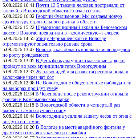
5.08.2026 16:41
Почти 13,5 тысячи человек пострадали от
клещей в Вологодской области с начала сезона
5.08.2026 16:02
Георгий Филимонов: Мы создаем новую
архитектуру строительного рынка в области
5.08.2026 15:22
Шумоизоляционный экран на Белозерском
шоссе в Вологде превратили в «космическую» галерею
5.08.2026 14:55
Улицу Чернышевского в Вологде
отремонтируют значительно раньше срока
5.08.2026 13:47
Вологодская область вошла в число лидеров
по росту рождаемости
5.08.2026 13:05
В День физкультурника массовые зарядки
пройдут во всех муниципалитетах Вологодчины
5.08.2026 12:37
26 тысяч идей для развития региона подали
вологжане через чат-бот
5.08.2026 12:08
На Вологодчине общественные наблюдатели
на выборах пройдут учебу
5.08.2026 11:34
В Череповце после реконструкции открыли
фонтан в Комсомольском парке
5.08.2026 11:18
В Вологодской области в четвертый раз
выберут самого лучшего папу
5.08.2026 10:44
Вологодчина усилила защиту лесов от огня с
воздуха и с земли
5.08.2026 10:20
В Вологде на месте аварийного фонтана у
драмтеатра появятся качели и скамейки